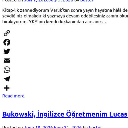
Kitap-lık zannediyorum Varlık’tan sonra yayın hayatına hâlâ de
sevdiğiniz olmalıdır ki yazmaya devam edebilesiniz canım okur.
bırakıyorum. YKY’nin kendi dükkanından alırsanız…
Copy
Link
Facebook
Twitter
Email
WhatsApp
Telegram
Read more
Share
Bukowski, İngilizce Öğretmenim Lucas
Posted on
June 19, 2026
June 21, 2026
by
buster