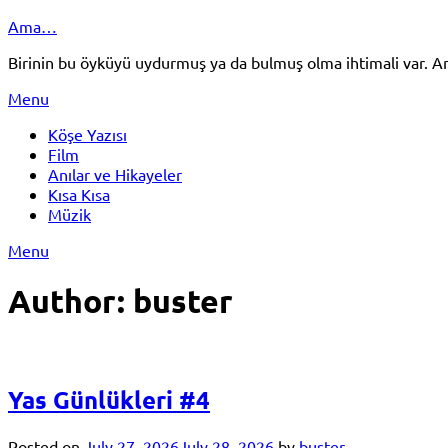
Skip
Ama…
to
Birinin bu öyküyü uydurmuş ya da bulmuş olma ihtimali var.
content
Menu
Köşe Yazısı
Film
Anılar ve Hikayeler
Kısa Kısa
Müzik
Menu
Author:
buster
Yas Günlükleri #4
Posted on
July 27, 2026
July 28, 2026
by
buster