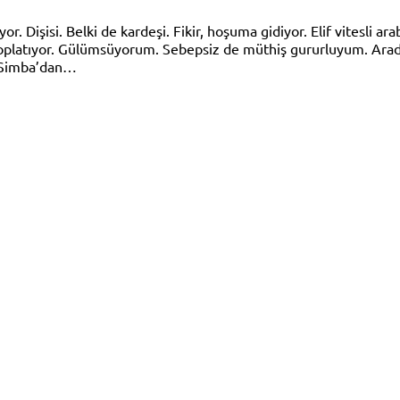
 Dişisi. Belki de kardeşi. Fikir, hoşuma gidiyor. Elif vitesli arab
 hoplatıyor. Gülümsüyorum. Sebepsiz de müthiş gururluyum. Arad
e Simba’dan…