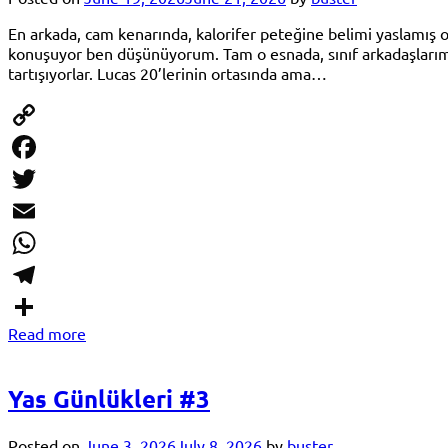
En arkada, cam kenarında, kalorifer peteğine belimi yaslamış
konuşuyor ben düşünüyorum. Tam o esnada, sınıf arkadaşlarım 
tartışıyorlar. Lucas 20’lerinin ortasında ama…
Copy
Link
Facebook
Twitter
Email
WhatsApp
Telegram
Read more
Share
Yas Günlükleri #3
Posted on
June 3, 2026
July 8, 2026
by
buster