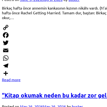
Birkaç hafta önce annemin kankasının kızının nikâhı vardı. (N’
hafta önce Rachel Getting Married. Tamam dur, baştan: Birkaç 
okur,…
Copy
Link
Facebook
Twitter
Email
WhatsApp
Telegram
Read more
Share
“Kitap okumak neden bu kadar zor geli
Posted on
May 26, 2026
May 26, 2026
by
buster