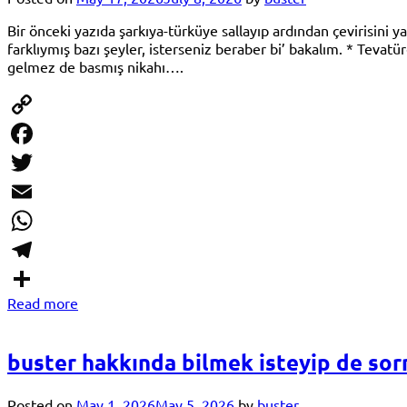
Bir önceki yazıda şarkıya-türküye sallayıp ardından çevirisini
farklıymış bazı şeyler, isterseniz beraber bi’ bakalım. * Tev
gelmez de basmış nikahı….
Copy
Link
Facebook
Twitter
Email
WhatsApp
Telegram
Read more
Share
buster hakkında bilmek isteyip de sor
Posted on
May 1, 2026
May 5, 2026
by
buster