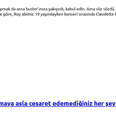
 yapmak da anca buster’ınıza yakışırdı, kabul edin. Ama söz sözd
atüre göre, Roy abimiz 19 yaşındayken konseri sırasında Claudett
maya asla cesaret edemediğiniz her şey