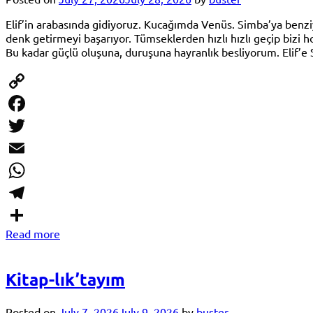
Elif’in arabasında gidiyoruz. Kucağımda Venüs. Simba’ya benziyor.
denk getirmeyi başarıyor. Tümseklerden hızlı hızlı geçip bizi
Bu kadar güçlü oluşuna, duruşuna hayranlık besliyorum. Elif’
Copy
Link
Facebook
Twitter
Email
WhatsApp
Telegram
Read more
Share
Kitap-lık’tayım
Posted on
July 7, 2026
July 9, 2026
by
buster