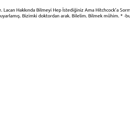
’de. Lacan Hakkında Bilmeyi Hep İstediğiniz Ama Hitchcock’a Sor
yarlamış. Bizimki doktordan arak. Bilelim. Bilmek mühim. * -b