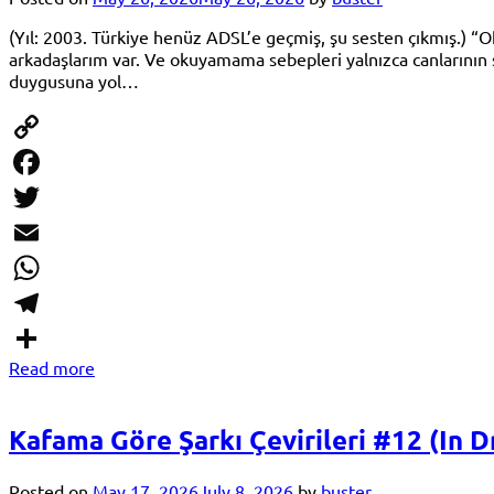
(Yıl: 2003. Türkiye henüz ADSL’e geçmiş, şu sesten çıkmış.) 
arkadaşlarım var. Ve okuyamama sebepleri yalnızca canlarının s
duygusuna yol…
Copy
Link
Facebook
Twitter
Email
WhatsApp
Telegram
Read more
Share
Kafama Göre Şarkı Çevirileri #12 (In 
Posted on
May 17, 2026
July 8, 2026
by
buster