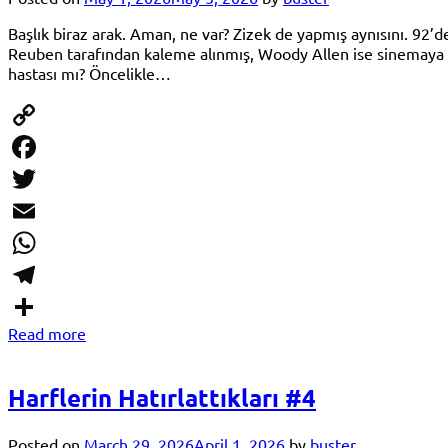
Başlık biraz arak. Aman, ne var? Zizek de yapmış aynısını. 92
Reuben tarafından kaleme alınmış, Woody Allen ise sinemaya u
hastası mı? Öncelikle…
Copy
Link
Facebook
Twitter
Email
WhatsApp
Telegram
Read more
Share
Harflerin Hatırlattıkları #4
Posted on
March 29, 2026
April 1, 2026
by
buster