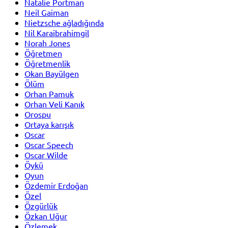
Natalie Portman
Neil Gaiman
Nietzsche ağladığında
Nil Karaibrahimgil
Norah Jones
Öğretmen
Öğretmenlik
Okan Bayülgen
Ölüm
Orhan Pamuk
Orhan Veli Kanık
Orospu
Ortaya karışık
Oscar
Oscar Speech
Oscar Wilde
Öykü
Oyun
Özdemir Erdoğan
Özel
Özgürlük
Özkan Uğur
Özlemek