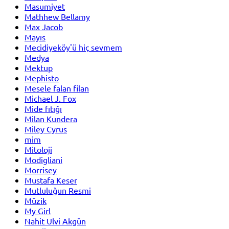
Masumiyet
Mathhew Bellamy
Max Jacob
Mayıs
Mecidiyeköy'ü hiç sevmem
Medya
Mektup
Mephisto
Mesele falan filan
Michael J. Fox
Mide fıtığı
Milan Kundera
Miley Cyrus
mim
Mitoloji
Modigliani
Morrisey
Mustafa Keser
Mutluluğun Resmi
Müzik
My Girl
Nahit Ulvi Akgün