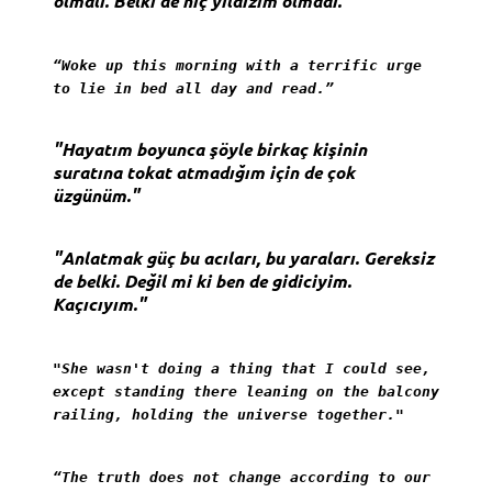
olmalı. Belki de hiç yıldızım olmadı."
“Woke up this morning with a terrific urge
to lie in bed all day and read.”
"Hayatım boyunca şöyle birkaç kişinin
suratına tokat atmadığım için de çok
üzgünüm."
"Anlatmak güç bu acıları, bu yaraları. Gereksiz
de belki. Değil mi ki ben de gidiciyim.
Kaçıcıyım."
"She wasn't doing a thing that I could see,
except standing there leaning on the balcony
railing, holding the universe together."
“The truth does not change according to our