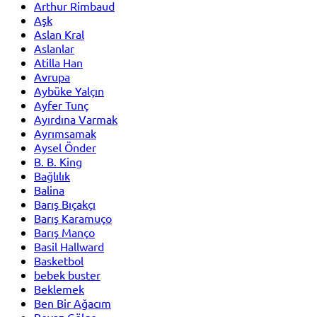
Arthur Rimbaud
Aşk
Aslan Kral
Aslanlar
Atilla Han
Avrupa
Aybüke Yalçın
Ayfer Tunç
Ayırdına Varmak
Ayrımsamak
Aysel Önder
B. B. King
Bağlılık
Balina
Barış Bıçakçı
Barış Karamuço
Barış Manço
Basil Hallward
Basketbol
bebek buster
Beklemek
Ben Bir Ağacım
Beyaz Gölge