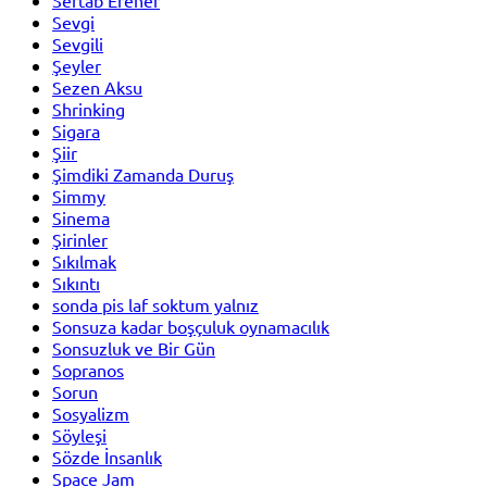
Sevgi
Sevgili
Şeyler
Sezen Aksu
Shrinking
Sigara
Şiir
Şimdiki Zamanda Duruş
Simmy
Sinema
Şirinler
Sıkılmak
Sıkıntı
sonda pis laf soktum yalnız
Sonsuza kadar boşçuluk oynamacılık
Sonsuzluk ve Bir Gün
Sopranos
Sorun
Sosyalizm
Söyleşi
Sözde İnsanlık
Space Jam