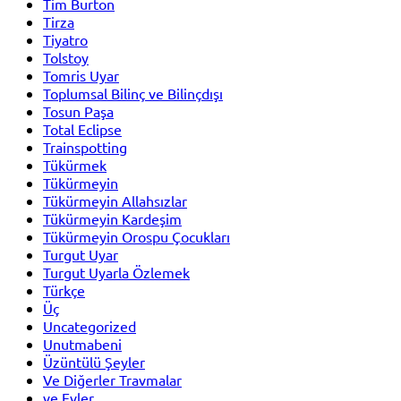
Tim Burton
Tirza
Tiyatro
Tolstoy
Tomris Uyar
Toplumsal Bilinç ve Bilinçdışı
Tosun Paşa
Total Eclipse
Trainspotting
Tükürmek
Tükürmeyin
Tükürmeyin Allahsızlar
Tükürmeyin Kardeşim
Tükürmeyin Orospu Çocukları
Turgut Uyar
Turgut Uyarla Özlemek
Türkçe
Üç
Uncategorized
Unutmabeni
Üzüntülü Şeyler
Ve Diğerler Travmalar
ve Evler