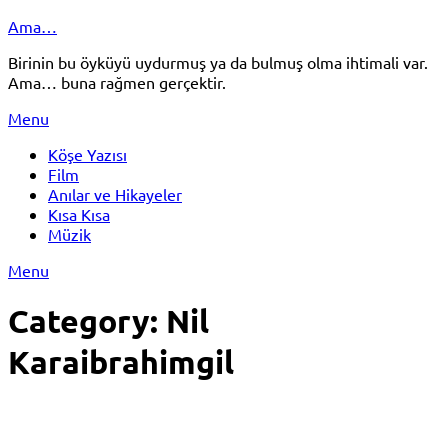
Skip
Ama…
to
Birinin bu öyküyü uydurmuş ya da bulmuş olma ihtimali var.
content
Ama… buna rağmen gerçektir.
Menu
Köşe Yazısı
Film
Anılar ve Hikayeler
Kısa Kısa
Müzik
Menu
Category:
Nil
Karaibrahimgil