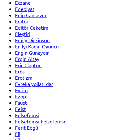
Eczane
Edebiyat
Edip Cansever
Editör
Editör Ceketim
Eleştiri
Emily Dickinson
En İyi Kadın Oyuncu
Engin Günaydın
Ergin Altay
Eric Clapton
Eros
Erotizm
Evreka yolları dar
Evrim
Ezop
Faust
Feist
Felsefemsi
Felsefemsi Felsefemse
Ferit Edgü
Fil
Film