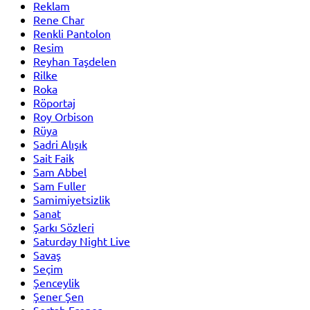
Reklam
Rene Char
Renkli Pantolon
Resim
Reyhan Taşdelen
Rilke
Roka
Röportaj
Roy Orbison
Rüya
Sadri Alışık
Sait Faik
Sam Abbel
Sam Fuller
Samimiyetsizlik
Sanat
Şarkı Sözleri
Saturday Night Live
Savaş
Seçim
Şenceylik
Şener Şen
Sertab Erener