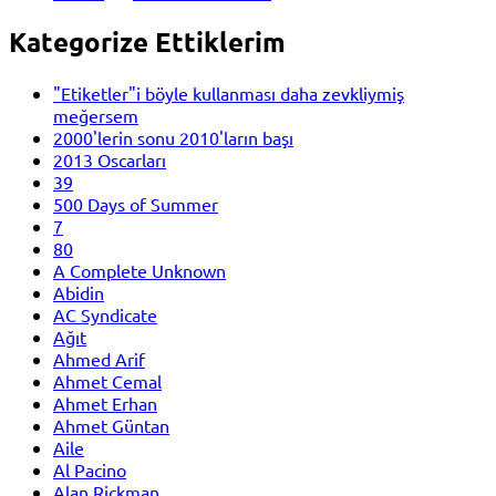
Kategorize Ettiklerim
"Etiketler"i böyle kullanması daha zevkliymiş
meğersem
2000'lerin sonu 2010'ların başı
2013 Oscarları
39
500 Days of Summer
7
80
A Complete Unknown
Abidin
AC Syndicate
Ağıt
Ahmed Arif
Ahmet Cemal
Ahmet Erhan
Ahmet Güntan
Aile
Al Pacino
Alan Rickman