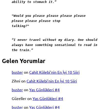
ability to stomach it.”
"Would you please please please please
please please please stop
talking?"
“I never travel without my diary. One should
always have something sensational to read in
the train.”
Gelen Yorumlar
buster
on
Cahit Külebi’nin En İyi 10 Şiiri
Zihni
on
Cahit Külebi’nin En İyi 10 Şiiri
buster
on
Yas Günlükleri #4
Güzeller
on
Yas Günlükleri #4
buster
on
Yas Günlükleri #4