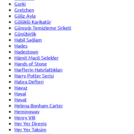
Gorki
Gretchen
Güliz Ayla
Gülüklü Karikatür
Günışığı Temizleme Şirketi
Günübirlik
Habil Sağlam
Hades
Hadestown
Hâmit Macit Selekler
Hands of Stone
Harflerin Hatırlattıkları
Harry Potter Serisi
Hatıra Defteri
Havuz
Hayal
Hayat
Helena Bonham Carter
Hemingway
Henry VIII
Her Yer Direniş
Her Yer Taksim