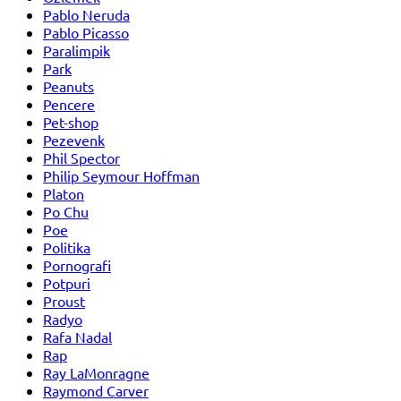
Pablo Neruda
Pablo Picasso
Paralimpik
Park
Peanuts
Pencere
Pet-shop
Pezevenk
Phil Spector
Philip Seymour Hoffman
Platon
Po Chu
Poe
Politika
Pornografi
Potpuri
Proust
Radyo
Rafa Nadal
Rap
Ray LaMonragne
Raymond Carver