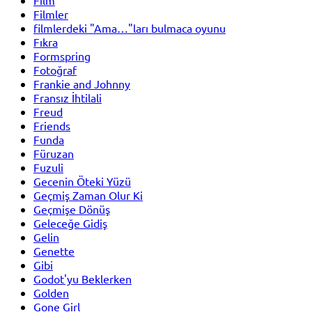
Filmler
filmlerdeki "Ama…"ları bulmaca oyunu
Fıkra
Formspring
Fotoğraf
Frankie and Johnny
Fransız İhtilali
Freud
Friends
Funda
Füruzan
Fuzuli
Gecenin Öteki Yüzü
Geçmiş Zaman Olur Ki
Geçmişe Dönüş
Geleceğe Gidiş
Gelin
Genette
Gibi
Godot'yu Beklerken
Golden
Gone Girl