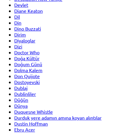
Devlet
Diane Keaton
Dil
Din
Dino Buzzati
Dirim
Diyaloglar
Dizi
Doctor Who
Doğa Kültür
Doğum Günü
Dolma Kalem
Don Quijote
Dostoyevski
Dublaj
Dublinliler
Düğün
Dünya
Duquesne Whistle
Durduk yere adamın amına koyan alıntılar
Dustin Hoffman
Ebru Acer