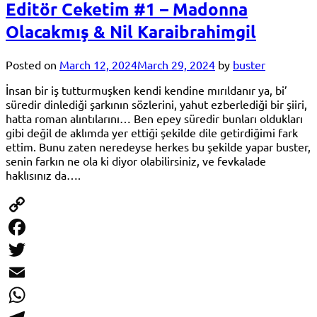
Editör Ceketim #1 – Madonna
Olacakmış & Nil Karaibrahimgil
Posted on
March 12, 2024
March 29, 2024
by
buster
İnsan bir iş tutturmuşken kendi kendine mırıldanır ya, bi’
süredir dinlediği şarkının sözlerini, yahut ezberlediği bir şiiri,
hatta roman alıntılarını… Ben epey süredir bunları oldukları
gibi değil de aklımda yer ettiği şekilde dile getirdiğimi fark
ettim. Bunu zaten neredeyse herkes bu şekilde yapar buster,
senin farkın ne ola ki diyor olabilirsiniz, ve fevkalade
haklısınız da….
Copy
Link
Facebook
Twitter
Email