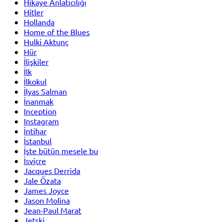
Hikaye Anlatıcılığı
Hitler
Hollanda
Home of the Blues
Hulki Aktunç
Hür
İlişkiler
İlk
İlkokul
İlyas Salman
İnanmak
Inception
Instagram
İntihar
İstanbul
İşte bütün mesele bu
İsviçre
Jacques Derrida
Jale Özata
James Joyce
Jason Molina
Jean-Paul Marat
Jetski