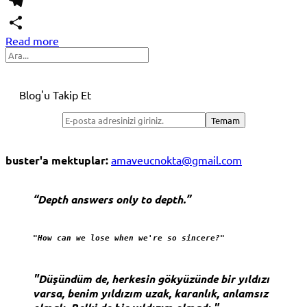
WhatsApp
Telegram
Read more
Share
Search
Blog'u Takip Et
buster'a mektuplar:
amaveucnokta@gmail.com
“Depth answers only to depth.”
"How can we lose when we're so sincere?"
"Düşündüm de, herkesin gökyüzünde bir yıldızı
varsa, benim yıldızım uzak, karanlık, anlamsız