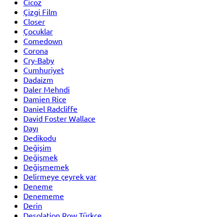
Cicoz
Çizgi Film
Closer
Çocuklar
Comedown
Corona
Cry-Baby
Cumhuriyet
Dadaizm
Daler Mehndi
Damien Rice
Daniel Radcliffe
David Foster Wallace
Dayı
Dedikodu
Değişim
Değişmek
Değişmemek
Delirmeye çeyrek var
Deneme
Denememe
Derin
Desolation Row Türkçe