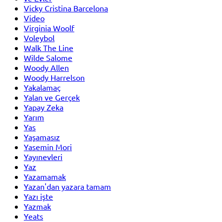
Vicky Cristina Barcelona
Video
Virginia Woolf
Voleybol
Walk The Line
Wilde Salome
Woody Allen
Woody Harrelson
Yakalamaç
Yalan ve Gerçek
Yapay Zeka
Yarım
Yas
Yaşamasız
Yasemin Mori
Yayınevleri
Yaz
Yazamamak
Yazan'dan yazara tamam
Yazı işte
Yazmak
Yeats