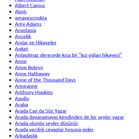
Albert Camus
Alıntı
amaveucnokta
Amy Adams
Anastasia
Ancelik
Anılar ve Hikayeler
Anket
Anlaşılmaz derecede kısa bir "kız-oğlan hikayesi"
Anne
Anne Boleyn
Anne Hathaway
Anne of the Thousand Days
Anneanne
Anthony Hopkins
Apollo
Araba
Arada Can da Söz Yazar
Arada dayanamayıp kendinden de bir şeyler yazar
Arada olumlu şeyler düşünür
Arada verdiği cevaplar hoşuna gider
Arkadaşlık