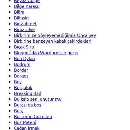
Bilge Karasu
Bilim
Bilinsin
Bir Zahmet
Biraz cilve
Birbirimize Söyleyemediğimiz Onca Şey
Birbirine benzeyen kabak çekirdekleri
Bıçak Sırtı
Blogger'dan Wordpress'e geçiş
Bob Dylan
Bodrum
Border
Borges
Boş
Boşçuluk
Breaking Bad
Bu kalp seni unutur mu
Burası da boş
Burç
Buster'ın Güzelleri
Buz Pateni
Çağan Irmak