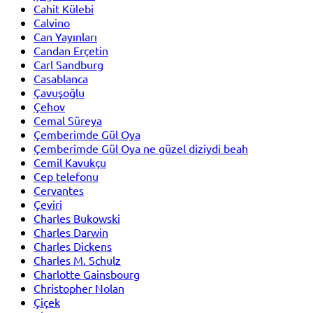
Cahit Külebi
Calvino
Can Yayınları
Candan Erçetin
Carl Sandburg
Casablanca
Çavuşoğlu
Çehov
Cemal Süreya
Çemberimde Gül Oya
Çemberimde Gül Oya ne güzel diziydi beah
Cemil Kavukçu
Cep telefonu
Cervantes
Çeviri
Charles Bukowski
Charles Darwin
Charles Dickens
Charles M. Schulz
Charlotte Gainsbourg
Christopher Nolan
Çiçek