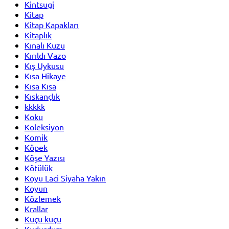
Kintsugi
Kitap
Kitap Kapakları
Kitaplık
Kınalı Kuzu
Kırıldı Vazo
Kış Uykusu
Kısa Hikaye
Kısa Kısa
Kıskançlık
kkkkk
Koku
Koleksiyon
Komik
Köpek
Köşe Yazısı
Kötülük
Koyu Laci Siyaha Yakın
Koyun
Közlemek
Krallar
Kuçu kuçu
Kudurdum