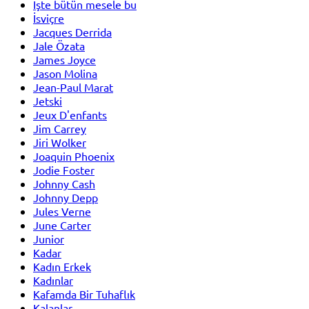
İşte bütün mesele bu
İsviçre
Jacques Derrida
Jale Özata
James Joyce
Jason Molina
Jean-Paul Marat
Jetski
Jeux D'enfants
Jim Carrey
Jiri Wolker
Joaquin Phoenix
Jodie Foster
Johnny Cash
Johnny Depp
Jules Verne
June Carter
Junior
Kadar
Kadın Erkek
Kadınlar
Kafamda Bir Tuhaflık
Kalanlar