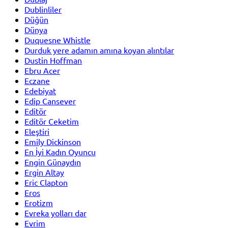
Dublinliler
Düğün
Dünya
Duquesne Whistle
Durduk yere adamın amına koyan alıntılar
Dustin Hoffman
Ebru Acer
Eczane
Edebiyat
Edip Cansever
Editör
Editör Ceketim
Eleştiri
Emily Dickinson
En İyi Kadın Oyuncu
Engin Günaydın
Ergin Altay
Eric Clapton
Eros
Erotizm
Evreka yolları dar
Evrim