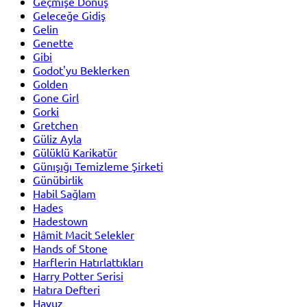
Geçmişe Dönüş
Geleceğe Gidiş
Gelin
Genette
Gibi
Godot'yu Beklerken
Golden
Gone Girl
Gorki
Gretchen
Güliz Ayla
Gülüklü Karikatür
Günışığı Temizleme Şirketi
Günübirlik
Habil Sağlam
Hades
Hadestown
Hâmit Macit Selekler
Hands of Stone
Harflerin Hatırlattıkları
Harry Potter Serisi
Hatıra Defteri
Havuz