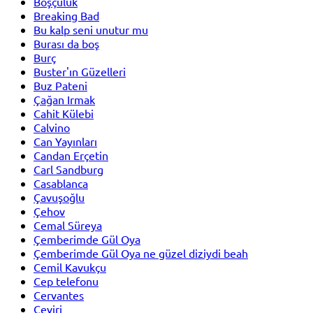
Boşçuluk
Breaking Bad
Bu kalp seni unutur mu
Burası da boş
Burç
Buster'ın Güzelleri
Buz Pateni
Çağan Irmak
Cahit Külebi
Calvino
Can Yayınları
Candan Erçetin
Carl Sandburg
Casablanca
Çavuşoğlu
Çehov
Cemal Süreya
Çemberimde Gül Oya
Çemberimde Gül Oya ne güzel diziydi beah
Cemil Kavukçu
Cep telefonu
Cervantes
Çeviri