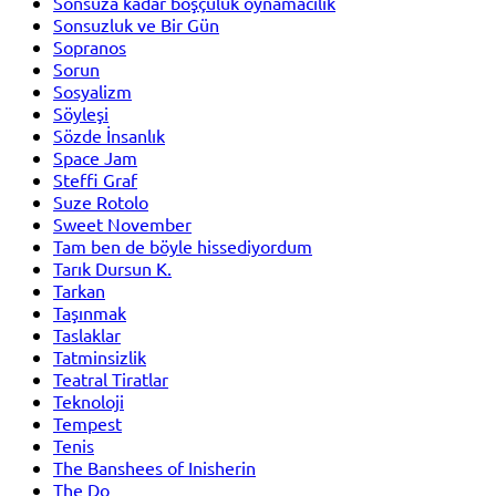
Sonsuza kadar boşçuluk oynamacılık
Sonsuzluk ve Bir Gün
Sopranos
Sorun
Sosyalizm
Söyleşi
Sözde İnsanlık
Space Jam
Steffi Graf
Suze Rotolo
Sweet November
Tam ben de böyle hissediyordum
Tarık Dursun K.
Tarkan
Taşınmak
Taslaklar
Tatminsizlik
Teatral Tiratlar
Teknoloji
Tempest
Tenis
The Banshees of Inisherin
The Do