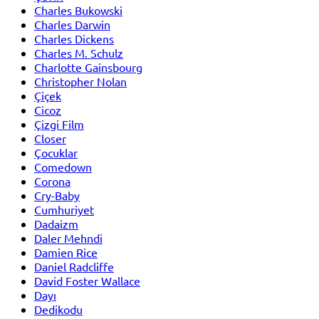
Charles Bukowski
Charles Darwin
Charles Dickens
Charles M. Schulz
Charlotte Gainsbourg
Christopher Nolan
Çiçek
Cicoz
Çizgi Film
Closer
Çocuklar
Comedown
Corona
Cry-Baby
Cumhuriyet
Dadaizm
Daler Mehndi
Damien Rice
Daniel Radcliffe
David Foster Wallace
Dayı
Dedikodu