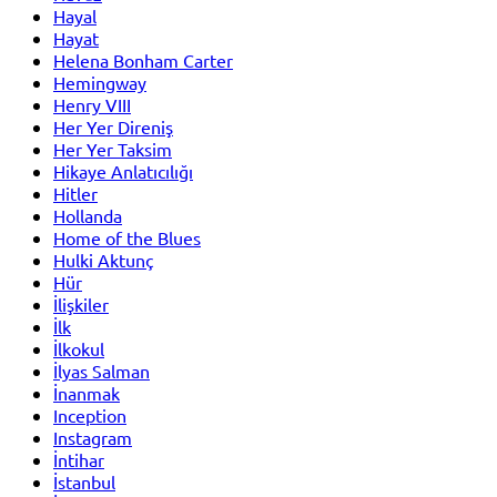
Hayal
Hayat
Helena Bonham Carter
Hemingway
Henry VIII
Her Yer Direniş
Her Yer Taksim
Hikaye Anlatıcılığı
Hitler
Hollanda
Home of the Blues
Hulki Aktunç
Hür
İlişkiler
İlk
İlkokul
İlyas Salman
İnanmak
Inception
Instagram
İntihar
İstanbul