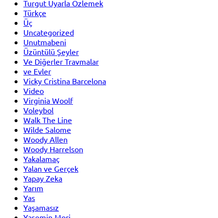
Turgut Uyarla Özlemek
Türkçe
Üç
Uncategorized
Unutmabeni
Üzüntülü Şeyler
Ve Diğerler Travmalar
ve Evler
Vicky Cristina Barcelona
Video
Virginia Woolf
Voleybol
Walk The Line
Wilde Salome
Woody Allen
Woody Harrelson
Yakalamaç
Yalan ve Gerçek
Yapay Zeka
Yarım
Yas
Yaşamasız
Yasemin Mori