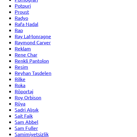
Potpuri
Proust
Radyo
Rafa Nadal
Rap
Ray LaMonragne
Raymond Carver
Reklam
Rene Char
Renkli Pantolon
Resim
Reyhan Taşdelen
Rilke
Roka
Röportaj
Roy Orbison
Rüya
Sadri Alışık
Sait Faik
Sam Abbel
Sam Fuller
Samimiyetsizlik