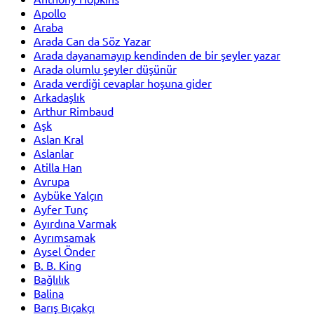
Apollo
Araba
Arada Can da Söz Yazar
Arada dayanamayıp kendinden de bir şeyler yazar
Arada olumlu şeyler düşünür
Arada verdiği cevaplar hoşuna gider
Arkadaşlık
Arthur Rimbaud
Aşk
Aslan Kral
Aslanlar
Atilla Han
Avrupa
Aybüke Yalçın
Ayfer Tunç
Ayırdına Varmak
Ayrımsamak
Aysel Önder
B. B. King
Bağlılık
Balina
Barış Bıçakçı