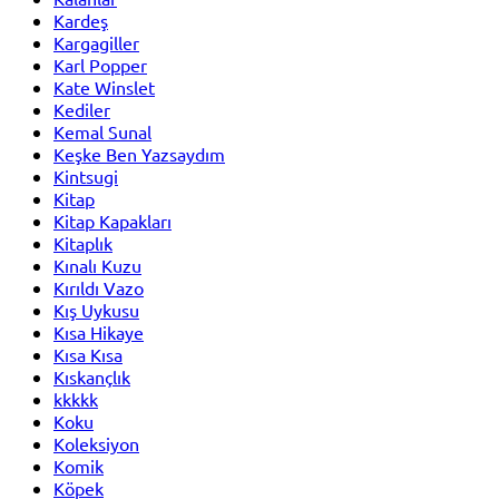
Kardeş
Kargagiller
Karl Popper
Kate Winslet
Kediler
Kemal Sunal
Keşke Ben Yazsaydım
Kintsugi
Kitap
Kitap Kapakları
Kitaplık
Kınalı Kuzu
Kırıldı Vazo
Kış Uykusu
Kısa Hikaye
Kısa Kısa
Kıskançlık
kkkkk
Koku
Koleksiyon
Komik
Köpek