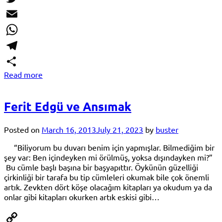
Twitter
Email
WhatsApp
Telegram
Read more
Share
Ferit Edgü ve Ansımak
Posted on
March 16, 2013
July 21, 2023
by
buster
“Biliyorum bu duvarı benim için yapmışlar. Bilmediğim bir
şey var: Ben içindeyken mi örülmüş, yoksa dışındayken mi?”
Bu cümle başlı başına bir başyapıttır. Öykünün güzelliği
çirkinliği bir tarafa bu tip cümleleri okumak bile çok önemli
artık. Zevkten dört köşe olacağım kitapları ya okudum ya da
onlar gibi kitapları okurken artık eskisi gibi…