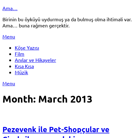
Skip
Ama…
to
Birinin bu öyküyü uydurmuş ya da bulmuş olma ihtimali var.
content
Ama… buna rağmen gerçektir.
Menu
Köşe Yazısı
Film
Anılar ve Hikayeler
Kısa Kısa
Müzik
Menu
Month:
March 2013
Pezevenk ile Pet-Shopçular ve