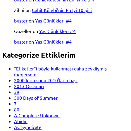
Zihni
on
Cahit Külebi’nin En İyi 10 Şiiri
buster
on
Yas Günlükleri #4
Güzeller
on
Yas Günlükleri #4
buster
on
Yas Günlükleri #4
Kategorize Ettiklerim
"Etiketler"i böyle kullanması daha zevkliymiş
meğersem
2000'lerin sonu 2010'ların başı
2013 Oscarları
39
500 Days of Summer
7
80
A Complete Unknown
Abidin
AC Syndicate