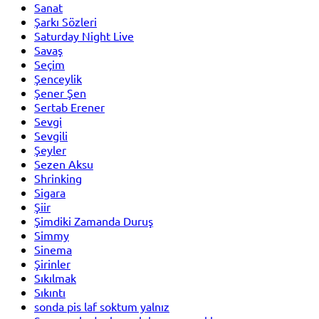
Sanat
Şarkı Sözleri
Saturday Night Live
Savaş
Seçim
Şenceylik
Şener Şen
Sertab Erener
Sevgi
Sevgili
Şeyler
Sezen Aksu
Shrinking
Sigara
Şiir
Şimdiki Zamanda Duruş
Simmy
Sinema
Şirinler
Sıkılmak
Sıkıntı
sonda pis laf soktum yalnız