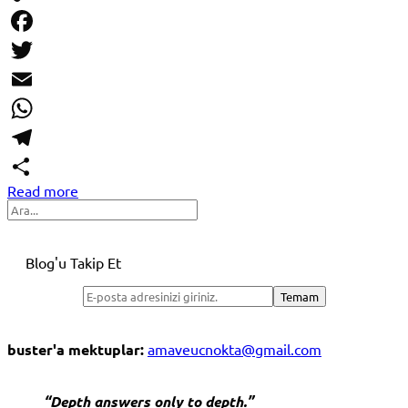
Copy
Link
Facebook
Twitter
Email
WhatsApp
Telegram
Read more
Share
Search
Blog'u Takip Et
buster'a mektuplar:
amaveucnokta@gmail.com
“Depth answers only to depth.”