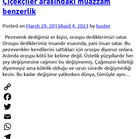
Çiçekçiler arasındaki muazzam
benzerlik
Posted on
March 29, 2013
April 4, 2023
by
buster
Pezevenk dediğimiz er kişisi, orospu dediklerimizi satar.
Orospu dediklerimiz insandır esasında, yani insan satar. Bu
pezevenkler kendilerini sattıkları için orospu diyoruz onlara.
Aslında orospu kötü bir kelime değil. Üstelik yüzyıllardır her
şey değişmesine rağmen bu değişmemiş. Çağımızın köleliği
diyemeyiz ama kölelik olduğu ve uzun süredir değişmediği
kesin. Bu kadar değişime yatkınken dünya, tümüyle aynı…
Copy
Link
Facebook
Twitter
Email
WhatsApp