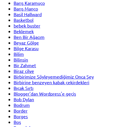
Barış Karamuço
Barış Manço
Basil Hallward
Basketbol
bebek buster
Beklemek
Ben Bir Ağacım
Beyaz Gölge
Bilge Karasu
Bilim
Bilinsin
Bir Zahmet
Biraz cilve
Birbirimize Söyleyemediğimiz Onca Şey
Birbirine benzeyen kabak çekirdekleri
Bıçak Sırtı
Blogger'dan Wordpress'e geçiş
Bob Dylan
Bodrum
Border
Borges
Boş