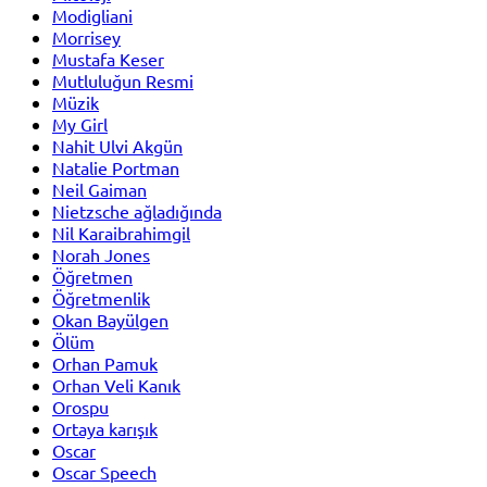
Modigliani
Morrisey
Mustafa Keser
Mutluluğun Resmi
Müzik
My Girl
Nahit Ulvi Akgün
Natalie Portman
Neil Gaiman
Nietzsche ağladığında
Nil Karaibrahimgil
Norah Jones
Öğretmen
Öğretmenlik
Okan Bayülgen
Ölüm
Orhan Pamuk
Orhan Veli Kanık
Orospu
Ortaya karışık
Oscar
Oscar Speech