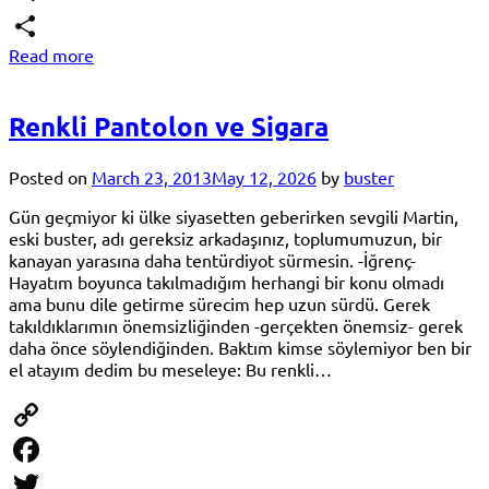
Telegram
Read more
Share
Renkli Pantolon ve Sigara
Posted on
March 23, 2013
May 12, 2026
by
buster
Gün geçmiyor ki ülke siyasetten geberirken sevgili Martin,
eski buster, adı gereksiz arkadaşınız, toplumumuzun, bir
kanayan yarasına daha tentürdiyot sürmesin. -İğrenç-
Hayatım boyunca takılmadığım herhangi bir konu olmadı
ama bunu dile getirme sürecim hep uzun sürdü. Gerek
takıldıklarımın önemsizliğinden -gerçekten önemsiz- gerek
daha önce söylendiğinden. Baktım kimse söylemiyor ben bir
el atayım dedim bu meseleye: Bu renkli…
Copy
Link
Facebook