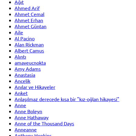
Ağıt
Ahmed Arif
Ahmet Cemal
Ahmet Erhan
Ahmet Güntan
Aile
Al Pacino
Alan Rickman
Albert Camus
Alıntı
amaveucnokta
Amy Adams
Anastasia
Ancelik
Anılar ve Hikayeler
Anket
Anlaşılmaz derecede kısa bir "kız-oğlan hikayesi"
Anne
Anne Boleyn
Anne Hathaway
Anne of the Thousand Days
Anneanne
Anthony Hopkins