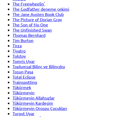
The Freewheelin'
The Godfather deneme çekimi
The Jane Austen Book Club
The Picture of Dorian Gray
The Son of No One
The Unfinished Swan
Thomas Bernhard
Tim Burton
Tirza
Tiyatro
Tolstoy
Tomris Uyar
Toplumsal Bilinç ve Bilinçdışı
Tosun Paşa
Total Eclipse
Trainspotting
Tükürmek
Tükürmeyin
Tükürmeyin Allahsızlar
Tükürmeyin Kardeşim
Tükürmeyin Orospu Çocukları
Turgut Uyar