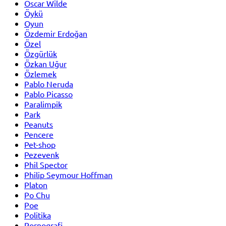
Oscar Wilde
Öykü
Oyun
Özdemir Erdoğan
Özel
Özgürlük
Özkan Uğur
Özlemek
Pablo Neruda
Pablo Picasso
Paralimpik
Park
Peanuts
Pencere
Pet-shop
Pezevenk
Phil Spector
Philip Seymour Hoffman
Platon
Po Chu
Poe
Politika
Pornografi