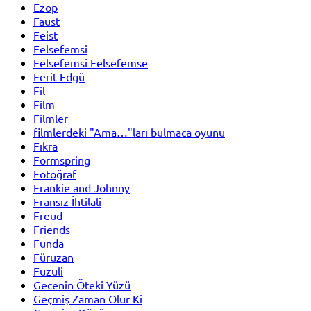
Ezop
Faust
Feist
Felsefemsi
Felsefemsi Felsefemse
Ferit Edgü
Fil
Film
Filmler
filmlerdeki "Ama…"ları bulmaca oyunu
Fıkra
Formspring
Fotoğraf
Frankie and Johnny
Fransız İhtilali
Freud
Friends
Funda
Füruzan
Fuzuli
Gecenin Öteki Yüzü
Geçmiş Zaman Olur Ki