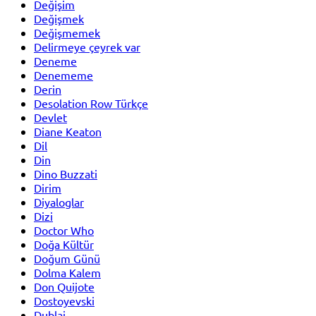
Değişim
Değişmek
Değişmemek
Delirmeye çeyrek var
Deneme
Denememe
Derin
Desolation Row Türkçe
Devlet
Diane Keaton
Dil
Din
Dino Buzzati
Dirim
Diyaloglar
Dizi
Doctor Who
Doğa Kültür
Doğum Günü
Dolma Kalem
Don Quijote
Dostoyevski
Dublaj