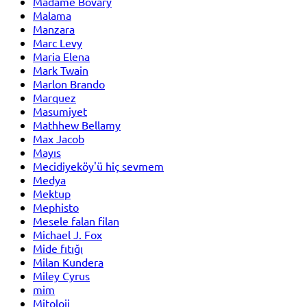
Madame Bovary
Malama
Manzara
Marc Levy
Maria Elena
Mark Twain
Marlon Brando
Marquez
Masumiyet
Mathhew Bellamy
Max Jacob
Mayıs
Mecidiyeköy'ü hiç sevmem
Medya
Mektup
Mephisto
Mesele falan filan
Michael J. Fox
Mide fıtığı
Milan Kundera
Miley Cyrus
mim
Mitoloji