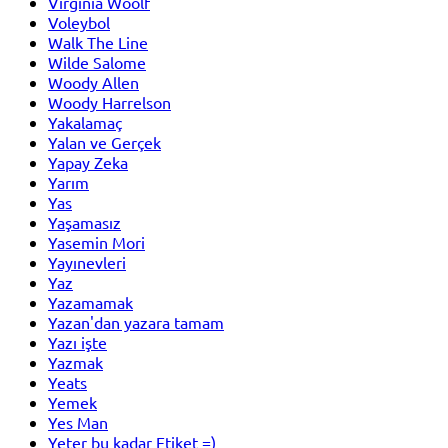
Virginia Woolf
Voleybol
Walk The Line
Wilde Salome
Woody Allen
Woody Harrelson
Yakalamaç
Yalan ve Gerçek
Yapay Zeka
Yarım
Yas
Yaşamasız
Yasemin Mori
Yayınevleri
Yaz
Yazamamak
Yazan'dan yazara tamam
Yazı işte
Yazmak
Yeats
Yemek
Yes Man
Yeter bu kadar Etiket =)