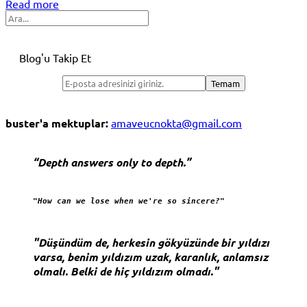
Read more
Share
Search
Blog'u Takip Et
buster'a mektuplar:
amaveucnokta@gmail.com
“Depth answers only to depth.”
"How can we lose when we're so sincere?"
"Düşündüm de, herkesin gökyüzünde bir yıldızı
varsa, benim yıldızım uzak, karanlık, anlamsız
olmalı. Belki de hiç yıldızım olmadı."