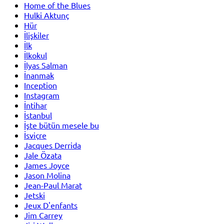
Home of the Blues
Hulki Aktunç
Hür
İlişkiler
İlk
İlkokul
İlyas Salman
İnanmak
Inception
Instagram
İntihar
İstanbul
İşte bütün mesele bu
İsviçre
Jacques Derrida
Jale Özata
James Joyce
Jason Molina
Jean-Paul Marat
Jetski
Jeux D'enfants
Jim Carrey