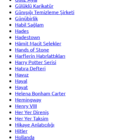
Gülüklü Karikatür
Günışığı Temizleme Şirketi
Günübirlik
Habil Sağlam
Hades
Hadestown
Hâmit Macit Selekler
Hands of Stone
Harflerin Hatırlattıkları
Harry Potter Serisi
Hatıra Defteri
Havuz
Hayal
Hayat
Helena Bonham Carter
Hemingway
Henry VIII
Her Yer Direniş
Her Yer Taksim
Hikaye Anlatıcılığı
Hitler
Hollanda