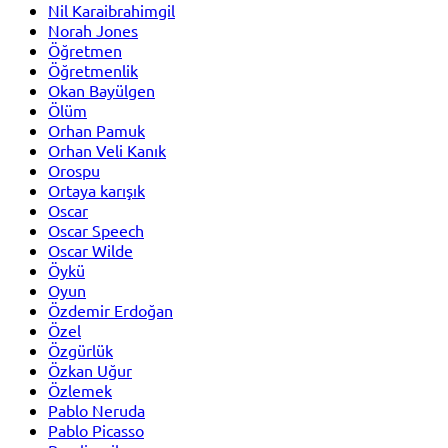
Nil Karaibrahimgil
Norah Jones
Öğretmen
Öğretmenlik
Okan Bayülgen
Ölüm
Orhan Pamuk
Orhan Veli Kanık
Orospu
Ortaya karışık
Oscar
Oscar Speech
Oscar Wilde
Öykü
Oyun
Özdemir Erdoğan
Özel
Özgürlük
Özkan Uğur
Özlemek
Pablo Neruda
Pablo Picasso