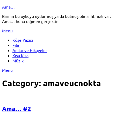
Skip
Ama…
to
Birinin bu öyküyü uydurmuş ya da bulmuş olma ihtimali var.
content
Ama… buna rağmen gerçektir.
Menu
Köşe Yazısı
Film
Anılar ve Hikayeler
Kısa Kısa
Müzik
Menu
Category:
amaveucnokta
Ama… #2