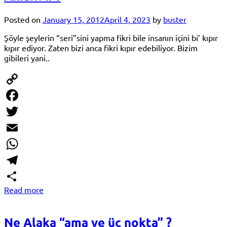
Posted on
January 15, 2012
April 4, 2023
by
buster
Şöyle şeylerin “seri”sini yapma fikri bile insanın içini bi’ kıpır
kıpır ediyor. Zaten bizi anca fikri kıpır edebiliyor. Bizim
gibileri yani..
Copy
Link
Facebook
Twitter
Email
WhatsApp
Telegram
Read more
Share
Ne Alaka “ama ve üç nokta” ?