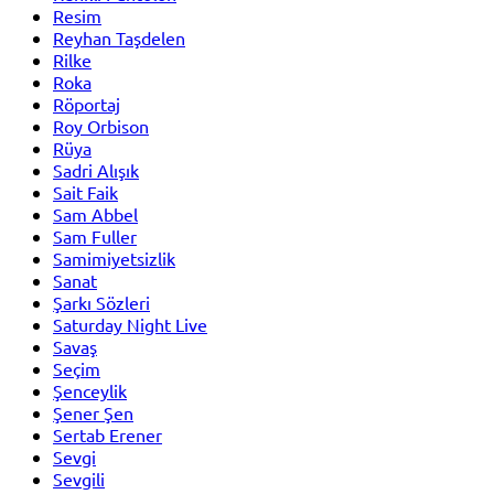
Resim
Reyhan Taşdelen
Rilke
Roka
Röportaj
Roy Orbison
Rüya
Sadri Alışık
Sait Faik
Sam Abbel
Sam Fuller
Samimiyetsizlik
Sanat
Şarkı Sözleri
Saturday Night Live
Savaş
Seçim
Şenceylik
Şener Şen
Sertab Erener
Sevgi
Sevgili