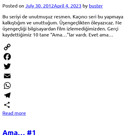
Posted on
July 30, 2012
April 4, 2023
by
buster
Bu seriyi de unutmuşuz resmen. Kaçıncı seri bu yapmaya
kalkıştığım ve unuttuğum. Üşengeçlikten öleyazıcaz. Ne
üşengeçliği bilgisayardan film izlemediğimizden. Gerçi
kaydettiğimiz 10 tane “Ama…”lar vardı. Evet ama…
Copy
Link
Facebook
Twitter
Email
WhatsApp
Telegram
Read more
Share
Ama… #1