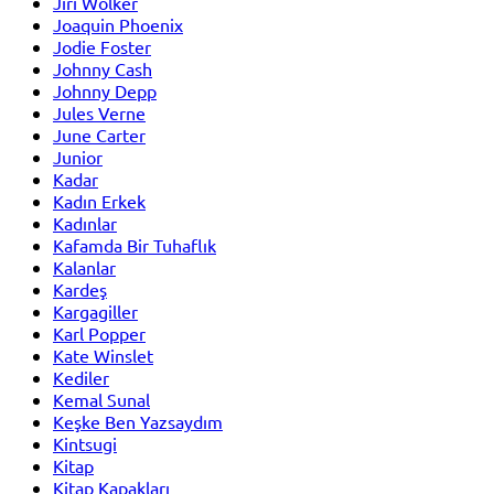
Jiri Wolker
Joaquin Phoenix
Jodie Foster
Johnny Cash
Johnny Depp
Jules Verne
June Carter
Junior
Kadar
Kadın Erkek
Kadınlar
Kafamda Bir Tuhaflık
Kalanlar
Kardeş
Kargagiller
Karl Popper
Kate Winslet
Kediler
Kemal Sunal
Keşke Ben Yazsaydım
Kintsugi
Kitap
Kitap Kapakları