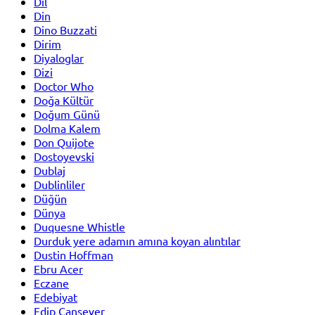
Dil
Din
Dino Buzzati
Dirim
Diyaloglar
Dizi
Doctor Who
Doğa Kültür
Doğum Günü
Dolma Kalem
Don Quijote
Dostoyevski
Dublaj
Dublinliler
Düğün
Dünya
Duquesne Whistle
Durduk yere adamın amına koyan alıntılar
Dustin Hoffman
Ebru Acer
Eczane
Edebiyat
Edip Cansever