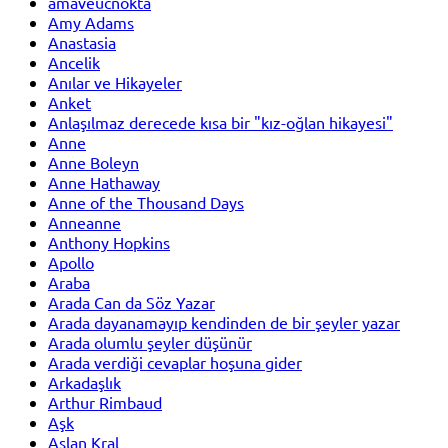
amaveucnokta
Amy Adams
Anastasia
Ancelik
Anılar ve Hikayeler
Anket
Anlaşılmaz derecede kısa bir "kız-oğlan hikayesi"
Anne
Anne Boleyn
Anne Hathaway
Anne of the Thousand Days
Anneanne
Anthony Hopkins
Apollo
Araba
Arada Can da Söz Yazar
Arada dayanamayıp kendinden de bir şeyler yazar
Arada olumlu şeyler düşünür
Arada verdiği cevaplar hoşuna gider
Arkadaşlık
Arthur Rimbaud
Aşk
Aslan Kral