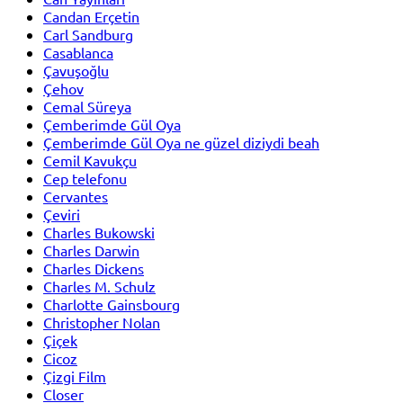
Candan Erçetin
Carl Sandburg
Casablanca
Çavuşoğlu
Çehov
Cemal Süreya
Çemberimde Gül Oya
Çemberimde Gül Oya ne güzel diziydi beah
Cemil Kavukçu
Cep telefonu
Cervantes
Çeviri
Charles Bukowski
Charles Darwin
Charles Dickens
Charles M. Schulz
Charlotte Gainsbourg
Christopher Nolan
Çiçek
Cicoz
Çizgi Film
Closer