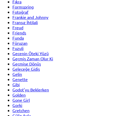
Fıkra
Formspring
Fotoğraf
Frankie and Johnny
Fransız İhtilali
Freud
Friends
Funda
Füruzan
Fuzuli
Gecenin Öteki Yüzü
Geçmiş Zaman Olur Ki
Geçmişe Dönüş
Geleceğe Gidiş
Gelin
Genette
Gibi
Godot'yu Beklerken
Golden
Gone Girl
Gorki
Gretchen
Güliz Ayla