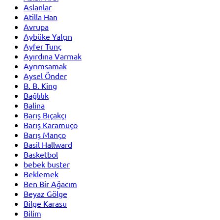
Aslanlar
Atilla Han
Avrupa
Aybüke Yalçın
Ayfer Tunç
Ayırdına Varmak
Ayrımsamak
Aysel Önder
B. B. King
Bağlılık
Balina
Barış Bıçakçı
Barış Karamuço
Barış Manço
Basil Hallward
Basketbol
bebek buster
Beklemek
Ben Bir Ağacım
Beyaz Gölge
Bilge Karasu
Bilim