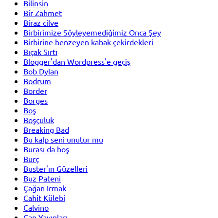
Bilinsin
Bir Zahmet
Biraz cilve
Birbirimize Söyleyemediğimiz Onca Şey
Birbirine benzeyen kabak çekirdekleri
Bıçak Sırtı
Blogger'dan Wordpress'e geçiş
Bob Dylan
Bodrum
Border
Borges
Boş
Boşçuluk
Breaking Bad
Bu kalp seni unutur mu
Burası da boş
Burç
Buster'ın Güzelleri
Buz Pateni
Çağan Irmak
Cahit Külebi
Calvino
Can Yayınları