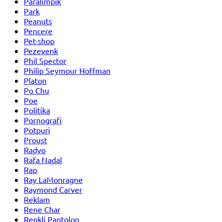
Paralimpik
Park
Peanuts
Pencere
Pet-shop
Pezevenk
Phil Spector
Philip Seymour Hoffman
Platon
Po Chu
Poe
Politika
Pornografi
Potpuri
Proust
Radyo
Rafa Nadal
Rap
Ray LaMonragne
Raymond Carver
Reklam
Rene Char
Renkli Pantolon