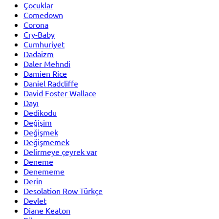
Çocuklar
Comedown
Corona
Cry-Baby
Cumhuriyet
Dadaizm
Daler Mehndi
Damien Rice
Daniel Radcliffe
David Foster Wallace
Dayı
Dedikodu
Değişim
Değişmek
Değişmemek
Delirmeye çeyrek var
Deneme
Denememe
Derin
Desolation Row Türkçe
Devlet
Diane Keaton