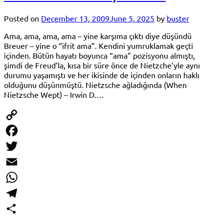
Posted on
December 13, 2009
June 5, 2025
by
buster
Ama, ama, ama, ama – yine karşıma çıktı diye düşündü
Breuer – yine o “ifrit ama”. Kendini yumruklamak geçti
içinden. Bütün hayatı boyunca “ama” pozisyonu almıştı,
şimdi de Freud’la, kısa bir süre önce de Nietzche’yle aynı
durumu yaşamıştı ve her ikisinde de içinden onların haklı
olduğunu düşünmüştü. Nietzsche ağladığında (When
Nietzsche Wept) – Irwin D….
Copy
Link
Facebook
Twitter
Email
WhatsApp
Telegram