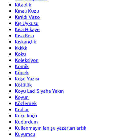
Kitaplık
Kınalı Kuzu
Kırıldı Vazo
Kış Uykusu
Kısa Hikaye
Kısa Kısa
Kıskançlık
kkkkk
Koku
Koleksiyon
Komik
Köpek
Köşe Yazısı
Kötülük
Koyu Laci Siyaha Yakın
Koyun
Közlemek
Krallar
Kuçu kuçu
Kudurdum
Kullanmayın lan şu yazarları artık
Kuyumcu