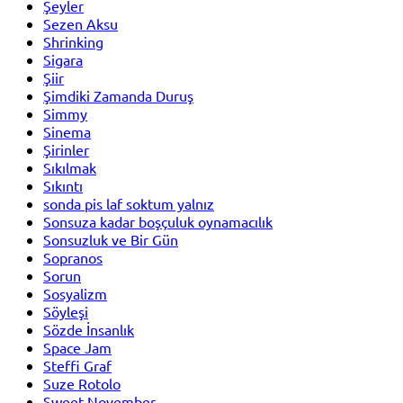
Şeyler
Sezen Aksu
Shrinking
Sigara
Şiir
Şimdiki Zamanda Duruş
Simmy
Sinema
Şirinler
Sıkılmak
Sıkıntı
sonda pis laf soktum yalnız
Sonsuza kadar boşçuluk oynamacılık
Sonsuzluk ve Bir Gün
Sopranos
Sorun
Sosyalizm
Söyleşi
Sözde İnsanlık
Space Jam
Steffi Graf
Suze Rotolo
Sweet November