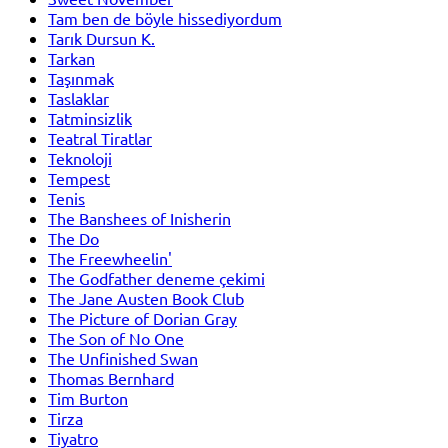
Tam ben de böyle hissediyordum
Tarık Dursun K.
Tarkan
Taşınmak
Taslaklar
Tatminsizlik
Teatral Tiratlar
Teknoloji
Tempest
Tenis
The Banshees of Inisherin
The Do
The Freewheelin'
The Godfather deneme çekimi
The Jane Austen Book Club
The Picture of Dorian Gray
The Son of No One
The Unfinished Swan
Thomas Bernhard
Tim Burton
Tirza
Tiyatro