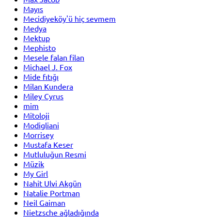
Mayıs
Mecidiyeköy'ü hiç sevmem
Medya
Mektup
Mephisto
Mesele falan filan
Michael J. Fox
Mide fıtığı
Milan Kundera
Miley Cyrus
mim
Mitoloji
Modigliani
Morrisey
Mustafa Keser
Mutluluğun Resmi
Müzik
My Girl
Nahit Ulvi Akgün
Natalie Portman
Neil Gaiman
Nietzsche ağladığında