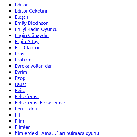
Editör
Editör Ceketim
Eleştiri
Emily Dickinson
En İyi Kadın Oyuncu
Engin Günaydın
Ergin Altay
Eric Clapton
Eros
Erotizm
Evreka yolları dar
Evrim
Ezop
Faust
Feist
Felsefemsi
Felsefemsi Felsefemse
Ferit Edgü
Fil
Film
Filmler
filmlerdeki "Ama…"ları bulmaca oyunu