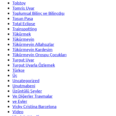
Tolstoy
Tomris Uyar
Toplumsal Bilinç ve Bilinçdışı
Tosun Paşa
Total Eclipse
Trainspotting
Tükürmek
Tükürmeyin
Tükürmeyin Allahsızlar
Tükürmeyin Kardeşim
Tükürmeyin Orospu Çocukları
Turgut Uyar
Turgut Uyarla Özlemek
Türkçe
Üç
Uncategorized
Unutmabeni
Üzüntülü Şeyler
Ve Diğerler Travmalar
ve Evler
Vicky Cristina Barcelona
Video