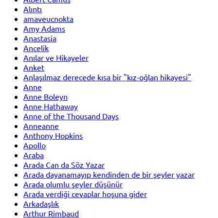
Alıntı
amaveucnokta
Amy Adams
Anastasia
Ancelik
Anılar ve Hikayeler
Anket
Anlaşılmaz derecede kısa bir "kız-oğlan hikayesi"
Anne
Anne Boleyn
Anne Hathaway
Anne of the Thousand Days
Anneanne
Anthony Hopkins
Apollo
Araba
Arada Can da Söz Yazar
Arada dayanamayıp kendinden de bir şeyler yazar
Arada olumlu şeyler düşünür
Arada verdiği cevaplar hoşuna gider
Arkadaşlık
Arthur Rimbaud