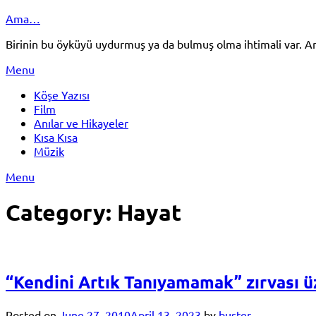
Skip
Ama…
to
Birinin bu öyküyü uydurmuş ya da bulmuş olma ihtimali var.
content
Menu
Köşe Yazısı
Film
Anılar ve Hikayeler
Kısa Kısa
Müzik
Menu
Category:
Hayat
“Kendini Artık Tanıyamamak” zırvası ü
Posted on
June 27, 2010
April 13, 2023
by
buster