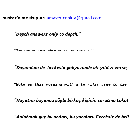
buster'a mektuplar:
amaveucnokta@gmail.com
“Depth answers only to depth.”
"How can we lose when we're so sincere?"
"Düşündüm de, herkesin gökyüzünde bir yıldızı varsa, b
“Woke up this morning with a terrific urge to lie 
"Hayatım boyunca şöyle birkaç kişinin suratına toka
"Anlatmak güç bu acıları, bu yaraları. Gereksiz de belk