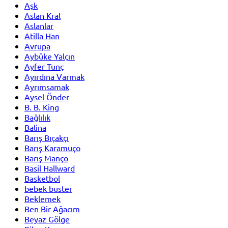
Aşk
Aslan Kral
Aslanlar
Atilla Han
Avrupa
Aybüke Yalçın
Ayfer Tunç
Ayırdına Varmak
Ayrımsamak
Aysel Önder
B. B. King
Bağlılık
Balina
Barış Bıçakçı
Barış Karamuço
Barış Manço
Basil Hallward
Basketbol
bebek buster
Beklemek
Ben Bir Ağacım
Beyaz Gölge