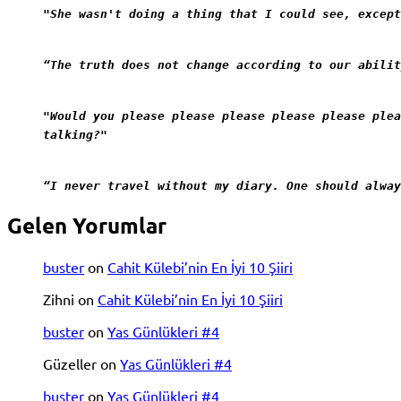
"She wasn't doing a thing that I could see, except
“The truth does not change according to our abilit
"Would you please please please please please plea
talking?"
“I never travel without my diary. One should alway
Gelen Yorumlar
buster
on
Cahit Külebi’nin En İyi 10 Şiiri
Zihni
on
Cahit Külebi’nin En İyi 10 Şiiri
buster
on
Yas Günlükleri #4
Güzeller
on
Yas Günlükleri #4
buster
on
Yas Günlükleri #4