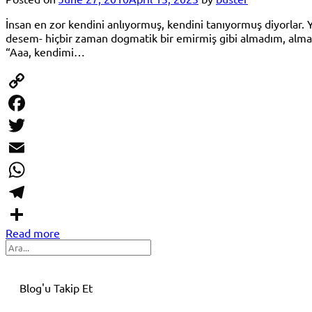
İnsan en zor kendini anlıyormuş, kendini tanıyormuş diyorlar. 
desem- hiçbir zaman dogmatik bir emirmiş gibi almadım, almam
“Aaa, kendimi…
Copy
Link
Facebook
Twitter
Email
WhatsApp
Telegram
Read more
Share
Search
Blog'u Takip Et