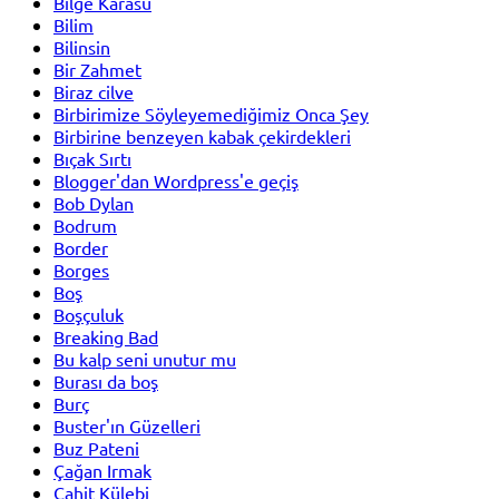
Bilge Karasu
Bilim
Bilinsin
Bir Zahmet
Biraz cilve
Birbirimize Söyleyemediğimiz Onca Şey
Birbirine benzeyen kabak çekirdekleri
Bıçak Sırtı
Blogger'dan Wordpress'e geçiş
Bob Dylan
Bodrum
Border
Borges
Boş
Boşçuluk
Breaking Bad
Bu kalp seni unutur mu
Burası da boş
Burç
Buster'ın Güzelleri
Buz Pateni
Çağan Irmak
Cahit Külebi