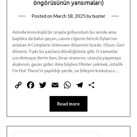
öngörüsünün yansımaları)
Posted on
March 18, 2025
by
buster
Aslında kronolojik bir sırayla gidiyordum bu seride ama
başlıkta da bahsi geçen, canım ciğerim biricik Dylan’ımı
anlatan A Complete Unknown düzenimi bozdu. Olsun. Geri
döneriz. Tıpkı bu yazılara döndüğümüz gibi. O zamanlar
çocukmuşuz derim ben, biraz utanırım, utançla yaşamaya
alışkınım, geçer gider. Ama böylesi filmler çekmek, üstelik
I’m Not There’in yapıldığı yerde, ne bileyim korkutucu…
Copy
Facebook
Twitter
Email
WhatsApp
Telegram
Share
Link
Read more
SEARCH