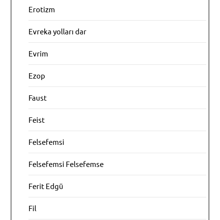
Erotizm
Evreka yolları dar
Evrim
Ezop
Faust
Feist
Felsefemsi
Felsefemsi Felsefemse
Ferit Edgü
Fil