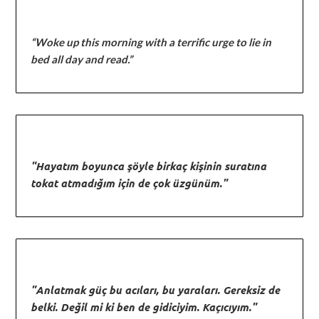
“Woke up this morning with a terrific urge to lie in
bed all day and read.”
"Hayatım boyunca şöyle birkaç kişinin suratına
tokat atmadığım için de çok üzgünüm."
"Anlatmak güç bu acıları, bu yaraları. Gereksiz de
belki. Değil mi ki ben de gidiciyim. Kaçıcıyım."