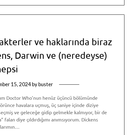
rakterler ve haklarında biraz
kens, Darwin ve (neredeyse)
hepsi
mber 15, 2024
by
buster
dığım Doctor Who’nun henüz üçüncü bölümünde
görünce havalara uçmuş, üç saniye içinde diziye
eçmiş ve geleceğe gidip gelmekle kalmıyor, bir de
aa” falan diye çıldırdığımı anımsıyorum. Dickens
şlarımın…