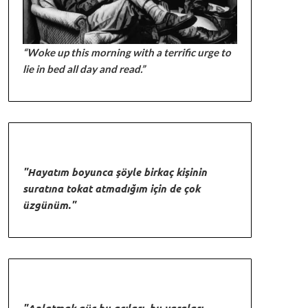
“Woke up this morning with a terrific urge to
lie in bed all day and read.”
"Hayatım boyunca şöyle birkaç kişinin
suratına tokat atmadığım için de çok
üzgünüm."
"Anlatmak güç bu acıları, bu yaraları.