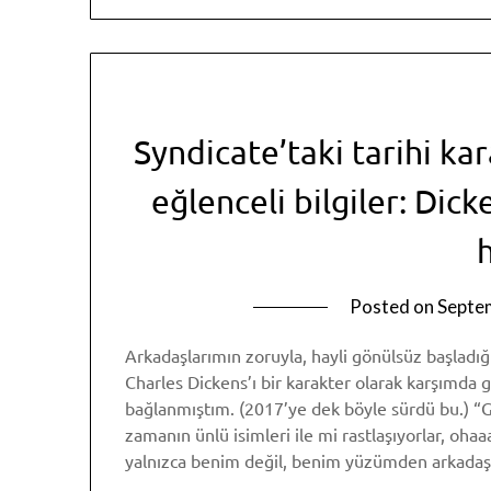
Syndicate’taki tarihi ka
eğlenceli bilgiler: Dic
Posted on
Septe
Arkadaşlarımın zoruyla, hayli gönülsüz başla
Charles Dickens’ı bir karakter olarak karşımda 
bağlanmıştım. (2017’ye dek böyle sürdü bu.) “G
zamanın ünlü isimleri ile mi rastlaşıyorlar, oha
yalnızca benim değil, benim yüzümden arkada