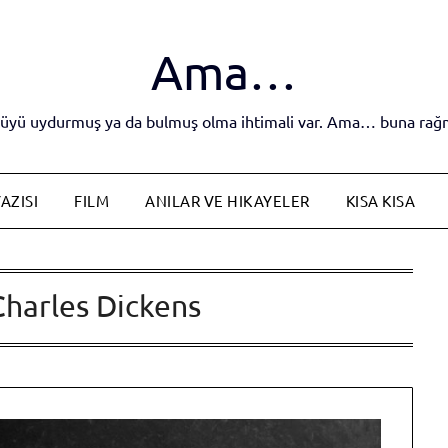
Ama…
yküyü uydurmuş ya da bulmuş olma ihtimali var. Ama… buna rağm
AZISI
FILM
ANILAR VE HIKAYELER
KISA KISA
Charles Dickens