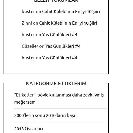
buster
on
Cahit Külebi’nin En İyi 10 Şiiri
Zihni
on
Cahit Külebi’nin En İyi 10 Şiiri
buster
on
Yas Günlükleri #4
Güzeller
on
Yas Günlükleri #4
buster
on
Yas Günlükleri #4
KATEGORIZE ETTIKLERIM
"Etiketler"i böyle kullanması daha zevkliymiş
meğersem
2000'lerin sonu 2010'ların başı
2013 Oscarları