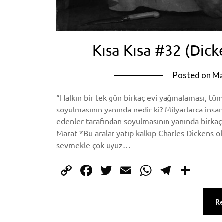
Kısa Kısa #32 (Dick
Posted on
Ma
“Halkın bir tek gün birkaç evi yağmalaması, tüm
soyulmasının yanında nedir ki? Milyarlarca insan
edenler tarafından soyulmasının yanında birkaç 
Marat *Bu aralar yatıp kalkıp Charles Dickens o
sevmekle çok uyuz…
Copy
Facebook
Twitter
Email
WhatsAp
Telegr
Sha
Link
R