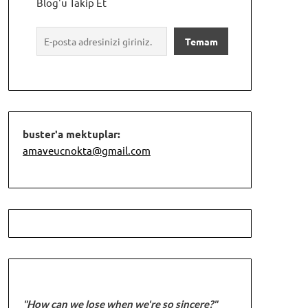
Blog'u Takip Et
buster'a mektuplar:
amaveucnokta@gmail.com
"How can we lose when we're so sincere?"