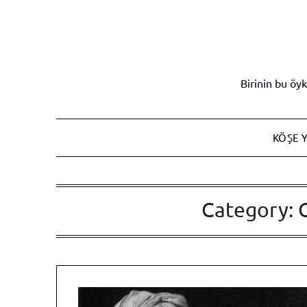
Skip
to
content
Birinin bu ö
KÖŞE Y
Category: