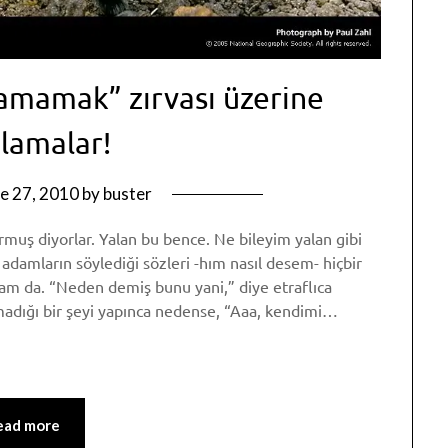
yamamak” zırvası üzerine
alamalar!
e 27, 2010
by
buster
rmuş diyorlar. Yalan bu bence. Ne bileyim yalan gibi
damların söylediği sözleri -hım nasıl desem- hiçbir
m da. “Neden demiş bunu yani,” diye etraflıca
adığı bir şeyi yapınca nedense, “Aaa, kendimi…
p
am
re
ead more