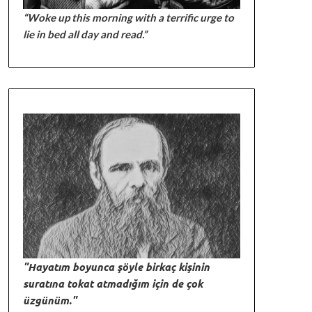
“Woke up this morning with a terrific urge to
lie in bed all day and read.”
"Hayatım boyunca şöyle birkaç kişinin
suratına tokat atmadığım için de çok
üzgünüm."