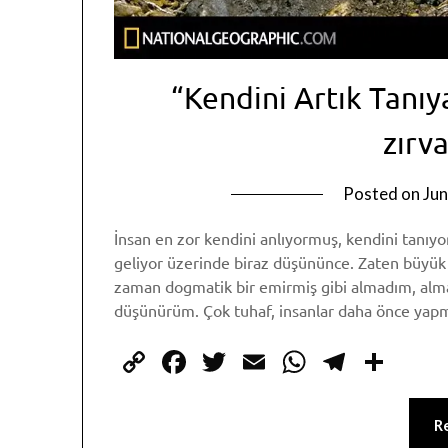
“Kendini Artık Tanı
zırv
Posted on
Jun
İnsan en zor kendini anlıyormuş, kendini tanıyo
geliyor üzerinde biraz düşününce. Zaten büyük a
zaman dogmatik bir emirmiş gibi almadım, alma
düşünürüm. Çok tuhaf, insanlar daha önce yapm
Copy
Facebook
Twitter
Email
WhatsAp
Telegr
Sha
Link
R