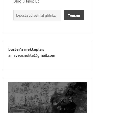
Blog'u Takip Et
buster'a mektuplar:
amaveucnokta@gmail.com