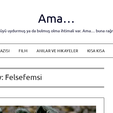
Ama…
yküyü uydurmuş ya da bulmuş olma ihtimali var. Ama… buna rağm
AZISI
FILM
ANILAR VE HIKAYELER
KISA KISA
y:
Felsefemsi