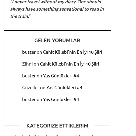
“I never travel without my diary. One should
always have something sensational to read in
the train.”
GELEN YORUMLAR
buster
on
Cahit Külebi’nin En İyi 10 Şiiri
Zihni
on
Cahit Külebi’nin En İyi 10 Şiiri
buster
on
Yas Günlükleri #4
Güzeller
on
Yas Günlükleri #4
buster
on
Yas Günlükleri #4
KATEGORIZE ETTIKLERIM