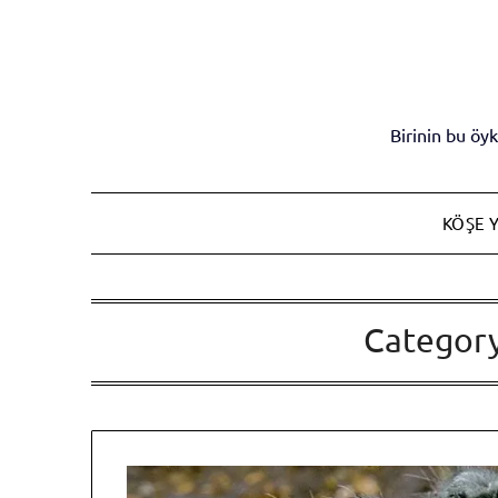
Skip
to
content
Birinin bu ö
KÖŞE Y
Categor