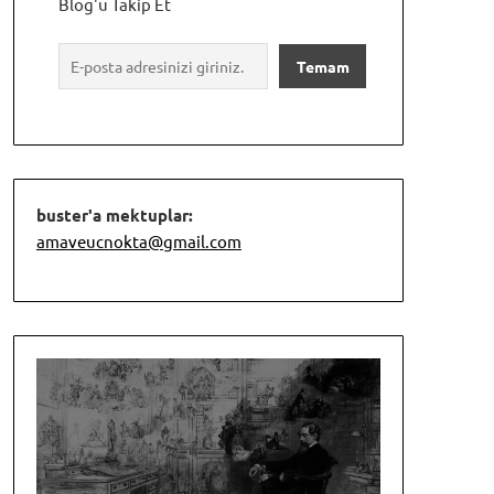
Blog'u Takip Et
buster'a mektuplar:
amaveucnokta@gmail.com