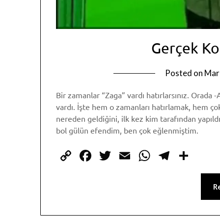
Gerçek K
Posted on
Mar
Bir zamanlar “Zaga” vardı hatırlarsınız. Orada
vardı. İşte hem o zamanları hatırlamak, hem ç
nereden geldiğini, ilk kez kim tarafından yapıl
bol gülün efendim, ben çok eğlenmiştim.
Copy
Facebook
Twitter
Email
WhatsAp
Telegr
Sha
Link
R