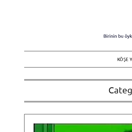
Skip
to
content
Birinin bu ö
KÖŞE Y
Categ