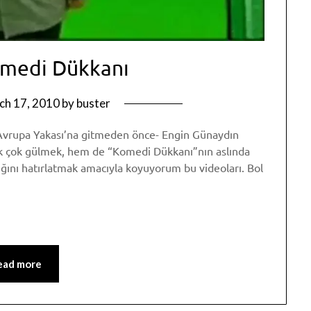
omedi Dükkanı
ch 17, 2010
by
buster
 -Avrupa Yakası’na gitmeden önce- Engin Günaydın
ok çok gülmek, hem de “Komedi Dükkanı”nın aslında
dığını hatırlatmak amacıyla koyuyorum bu videoları. Bol
p
am
re
ead more