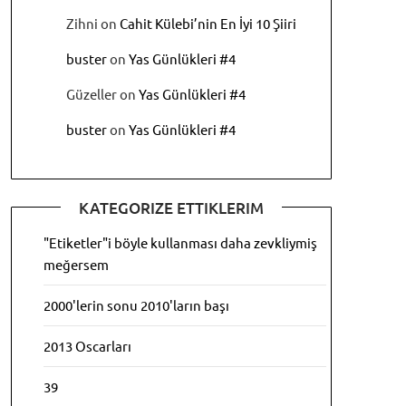
Zihni
on
Cahit Külebi’nin En İyi 10 Şiiri
buster
on
Yas Günlükleri #4
Güzeller
on
Yas Günlükleri #4
buster
on
Yas Günlükleri #4
KATEGORIZE ETTIKLERIM
"Etiketler"i böyle kullanması daha zevkliymiş
meğersem
2000'lerin sonu 2010'ların başı
2013 Oscarları
39