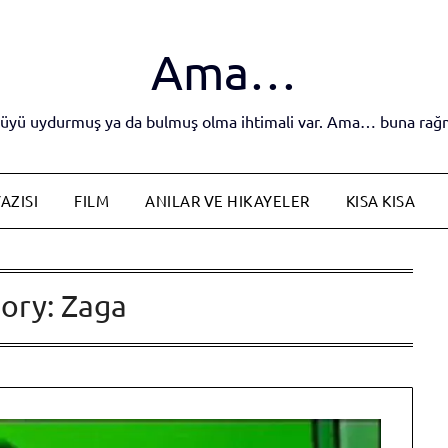
Ama…
yküyü uydurmuş ya da bulmuş olma ihtimali var. Ama… buna rağm
AZISI
FILM
ANILAR VE HIKAYELER
KISA KISA
ory:
Zaga