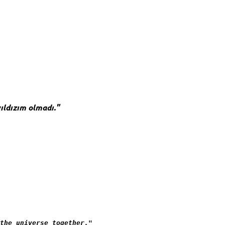
yıldızım olmadı."
the universe together."