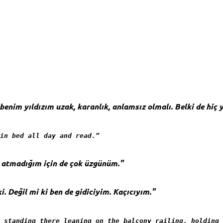
enim yıldızım uzak, karanlık, anlamsız olmalı. Belki de hiç 
in bed all day and read.”
t atmadığım için de çok üzgünüm."
i. Değil mi ki ben de gidiciyim. Kaçıcıyım."
 standing there leaning on the balcony railing, holding 