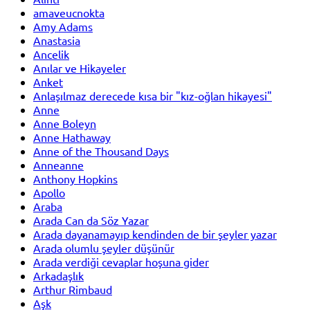
amaveucnokta
Amy Adams
Anastasia
Ancelik
Anılar ve Hikayeler
Anket
Anlaşılmaz derecede kısa bir "kız-oğlan hikayesi"
Anne
Anne Boleyn
Anne Hathaway
Anne of the Thousand Days
Anneanne
Anthony Hopkins
Apollo
Araba
Arada Can da Söz Yazar
Arada dayanamayıp kendinden de bir şeyler yazar
Arada olumlu şeyler düşünür
Arada verdiği cevaplar hoşuna gider
Arkadaşlık
Arthur Rimbaud
Aşk