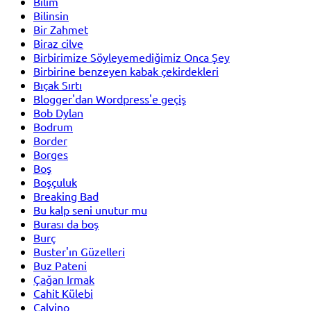
Bilim
Bilinsin
Bir Zahmet
Biraz cilve
Birbirimize Söyleyemediğimiz Onca Şey
Birbirine benzeyen kabak çekirdekleri
Bıçak Sırtı
Blogger'dan Wordpress'e geçiş
Bob Dylan
Bodrum
Border
Borges
Boş
Boşçuluk
Breaking Bad
Bu kalp seni unutur mu
Burası da boş
Burç
Buster'ın Güzelleri
Buz Pateni
Çağan Irmak
Cahit Külebi
Calvino