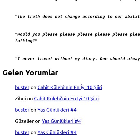
“The truth does not change according to our abilit
"Would you please please please please please plea
talking?"
“I never travel without my diary. One should alway
Gelen Yorumlar
buster
on
Cahit Külebi’nin En İyi 10 Şiiri
Zihni
on
Cahit Külebi’nin En İyi 10 Şiiri
buster
on
Yas Günlükleri #4
Güzeller
on
Yas Günlükleri #4
buster
on
Yas Günlükleri #4