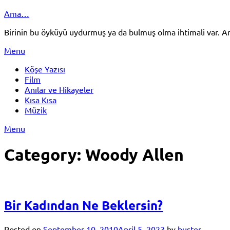
Skip
Ama…
to
Birinin bu öyküyü uydurmuş ya da bulmuş olma ihtimali var.
content
Menu
Köşe Yazısı
Film
Anılar ve Hikayeler
Kısa Kısa
Müzik
Menu
Category:
Woody Allen
Bir Kadından Ne Beklersin?
Posted on
September 10, 2010
April 5, 2023
by
buster