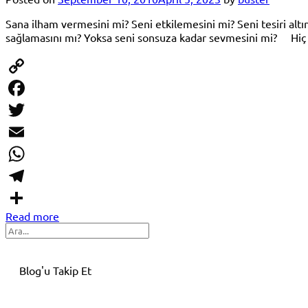
Sana ilham vermesini mi? Seni etkilemesini mi? Seni tesiri alt
sağlamasını mı? Yoksa seni sonsuza kadar sevmesini mi? Hiç h
Copy
Link
Facebook
Twitter
Email
WhatsApp
Telegram
Read more
Share
Search
Blog'u Takip Et