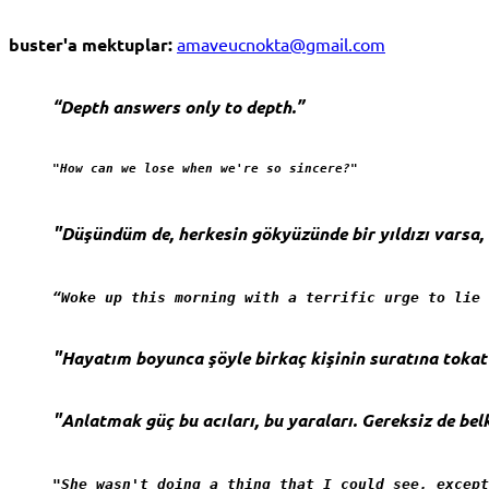
buster'a mektuplar:
amaveucnokta@gmail.com
“Depth answers only to depth.”
"How can we lose when we're so sincere?"
"Düşündüm de, herkesin gökyüzünde bir yıldızı varsa, b
“Woke up this morning with a terrific urge to lie 
"Hayatım boyunca şöyle birkaç kişinin suratına toka
"Anlatmak güç bu acıları, bu yaraları. Gereksiz de belk
"She wasn't doing a thing that I could see, except