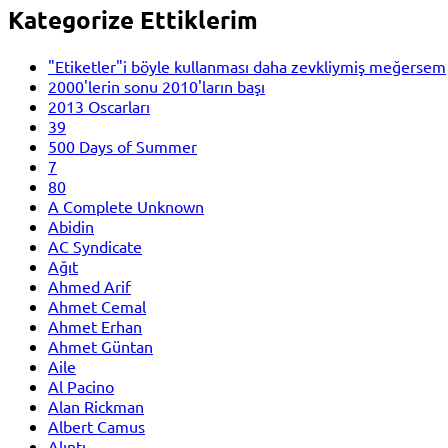
Kategorize Ettiklerim
"Etiketler"i böyle kullanması daha zevkliymiş meğersem
2000'lerin sonu 2010'ların başı
2013 Oscarları
39
500 Days of Summer
7
80
A Complete Unknown
Abidin
AC Syndicate
Ağıt
Ahmed Arif
Ahmet Cemal
Ahmet Erhan
Ahmet Güntan
Aile
Al Pacino
Alan Rickman
Albert Camus
Alıntı