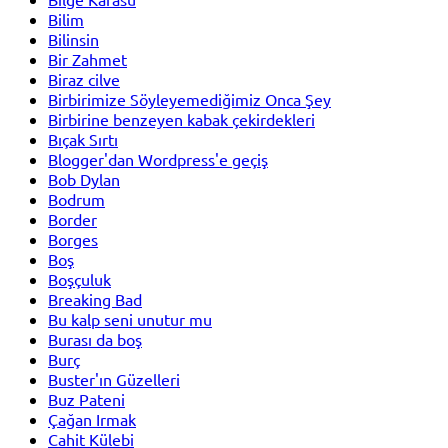
Bilim
Bilinsin
Bir Zahmet
Biraz cilve
Birbirimize Söyleyemediğimiz Onca Şey
Birbirine benzeyen kabak çekirdekleri
Bıçak Sırtı
Blogger'dan Wordpress'e geçiş
Bob Dylan
Bodrum
Border
Borges
Boş
Boşçuluk
Breaking Bad
Bu kalp seni unutur mu
Burası da boş
Burç
Buster'ın Güzelleri
Buz Pateni
Çağan Irmak
Cahit Külebi