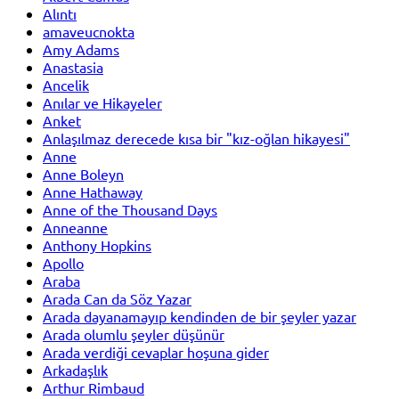
Alıntı
amaveucnokta
Amy Adams
Anastasia
Ancelik
Anılar ve Hikayeler
Anket
Anlaşılmaz derecede kısa bir "kız-oğlan hikayesi"
Anne
Anne Boleyn
Anne Hathaway
Anne of the Thousand Days
Anneanne
Anthony Hopkins
Apollo
Araba
Arada Can da Söz Yazar
Arada dayanamayıp kendinden de bir şeyler yazar
Arada olumlu şeyler düşünür
Arada verdiği cevaplar hoşuna gider
Arkadaşlık
Arthur Rimbaud