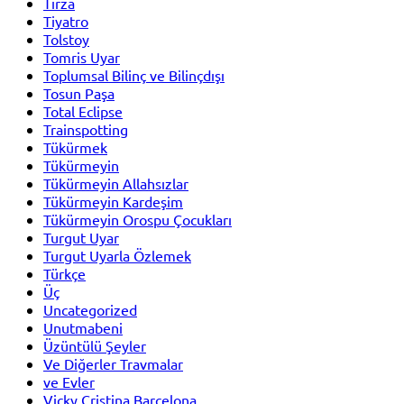
Tirza
Tiyatro
Tolstoy
Tomris Uyar
Toplumsal Bilinç ve Bilinçdışı
Tosun Paşa
Total Eclipse
Trainspotting
Tükürmek
Tükürmeyin
Tükürmeyin Allahsızlar
Tükürmeyin Kardeşim
Tükürmeyin Orospu Çocukları
Turgut Uyar
Turgut Uyarla Özlemek
Türkçe
Üç
Uncategorized
Unutmabeni
Üzüntülü Şeyler
Ve Diğerler Travmalar
ve Evler
Vicky Cristina Barcelona