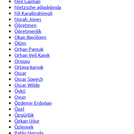
Neil Gaiman
Nietzsche ağladığında
Nil Karaibrahimgil
Norah Jones
Öğretmen
Öğretmenlik
Okan Bayülgen
Ölüm
Orhan Pamuk
Orhan Veli Kanık
Orospu
Ortaya karışık
Oscar
Oscar Speech
Oscar Wilde
Öykü
Oyun
Özdemir Erdoğan
Özel
Özgürlük
Özkan Uğur
Özlemek
Pablo Neruda