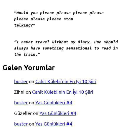
"Would you please please please please
please please please stop
talking?"
“I never travel without my diary. One should
always have something sensational to read in
the train.”
Gelen Yorumlar
buster
on
Cahit Külebi’nin En İyi 10 Şiiri
Zihni
on
Cahit Külebi’nin En İyi 10 Şiiri
buster
on
Yas Günlükleri #4
Güzeller
on
Yas Günlükleri #4
buster
on
Yas Günlükleri #4