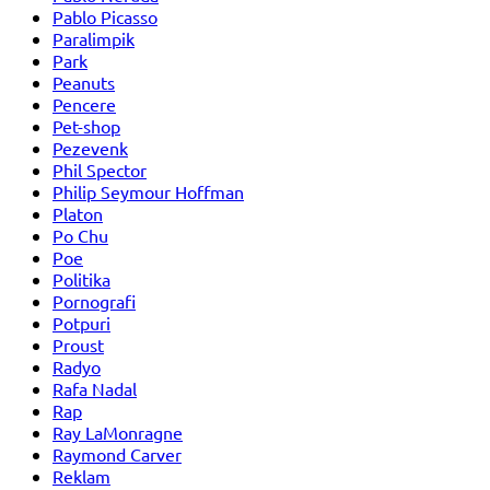
Pablo Picasso
Paralimpik
Park
Peanuts
Pencere
Pet-shop
Pezevenk
Phil Spector
Philip Seymour Hoffman
Platon
Po Chu
Poe
Politika
Pornografi
Potpuri
Proust
Radyo
Rafa Nadal
Rap
Ray LaMonragne
Raymond Carver
Reklam