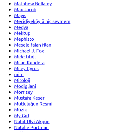
Mathhew Bellamy
Max Jacob
Mayıs
Mecidiyeköy'ü hiç sevmem
Medya
Mektup
Mephisto
Mesele falan filan
Michael J. Fox
Mide fıtığı
Milan Kundera
Miley Cyrus
mim
Mitoloji
Modigliani
Morrisey
Mustafa Keser
Mutluluğun Resmi
Müzik
My Girl
Nahit Ulvi Akgün
Natalie Portman