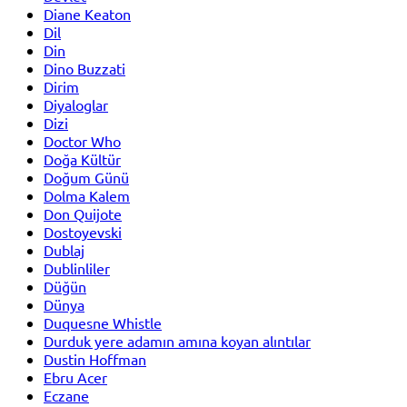
Diane Keaton
Dil
Din
Dino Buzzati
Dirim
Diyaloglar
Dizi
Doctor Who
Doğa Kültür
Doğum Günü
Dolma Kalem
Don Quijote
Dostoyevski
Dublaj
Dublinliler
Düğün
Dünya
Duquesne Whistle
Durduk yere adamın amına koyan alıntılar
Dustin Hoffman
Ebru Acer
Eczane