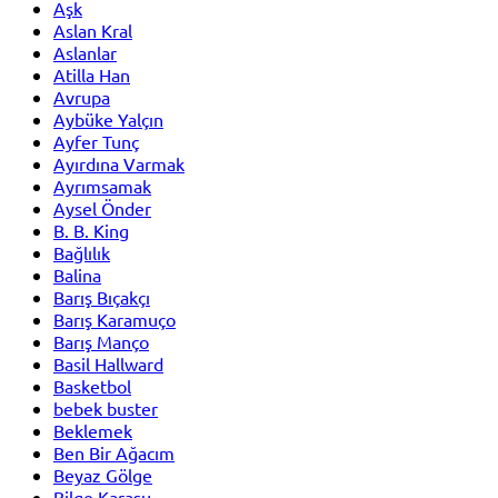
Aşk
Aslan Kral
Aslanlar
Atilla Han
Avrupa
Aybüke Yalçın
Ayfer Tunç
Ayırdına Varmak
Ayrımsamak
Aysel Önder
B. B. King
Bağlılık
Balina
Barış Bıçakçı
Barış Karamuço
Barış Manço
Basil Hallward
Basketbol
bebek buster
Beklemek
Ben Bir Ağacım
Beyaz Gölge
Bilge Karasu