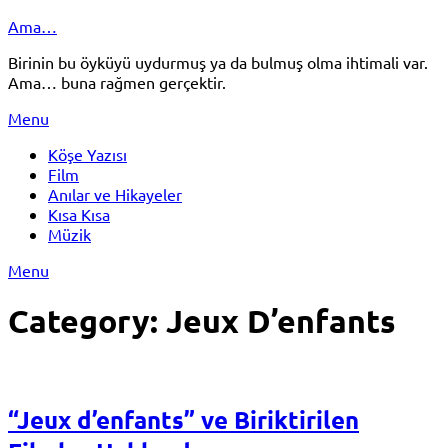
Skip
Ama…
to
Birinin bu öyküyü uydurmuş ya da bulmuş olma ihtimali var.
content
Ama… buna rağmen gerçektir.
Menu
Köşe Yazısı
Film
Anılar ve Hikayeler
Kısa Kısa
Müzik
Menu
Category:
Jeux D’enfants
“Jeux d’enfants” ve Biriktirilen