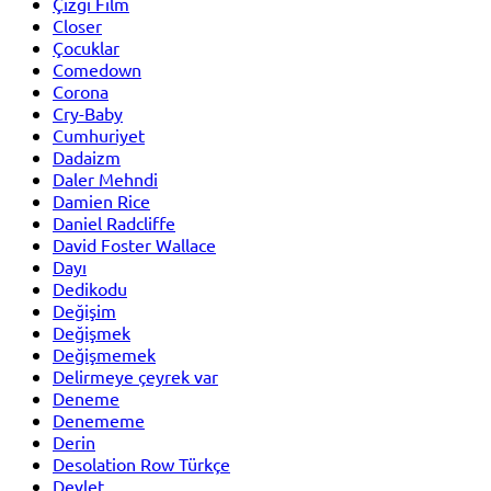
Çizgi Film
Closer
Çocuklar
Comedown
Corona
Cry-Baby
Cumhuriyet
Dadaizm
Daler Mehndi
Damien Rice
Daniel Radcliffe
David Foster Wallace
Dayı
Dedikodu
Değişim
Değişmek
Değişmemek
Delirmeye çeyrek var
Deneme
Denememe
Derin
Desolation Row Türkçe
Devlet