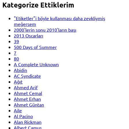
Kategorize Ettiklerim
"Etiketler"i böyle kullanması daha zevkliymiş
meğersem
2000'lerin sonu 2010'ların başı
2013 Oscarları
39
500 Days of Summer
7
80
A Complete Unknown
Abidin
AC Syndicate
Ağıt
Ahmed Arif
Ahmet Cemal
Ahmet Erhan
Ahmet Güntan
Aile
Al Pacino
Alan Rickman
Albert Camus