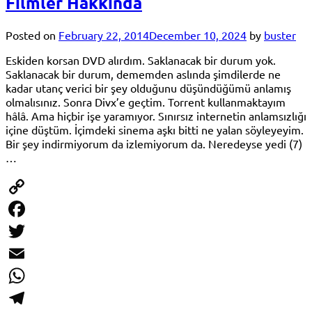
Filmler Hakkında
Posted on
February 22, 2014
December 10, 2024
by
buster
Eskiden korsan DVD alırdım. Saklanacak bir durum yok.
Saklanacak bir durum, dememden aslında şimdilerde ne
kadar utanç verici bir şey olduğunu düşündüğümü anlamış
olmalısınız. Sonra Divx’e geçtim. Torrent kullanmaktayım
hâlâ. Ama hiçbir işe yaramıyor. Sınırsız internetin anlamsızlığı
içine düştüm. İçimdeki sinema aşkı bitti ne yalan söyleyeyim.
Bir şey indirmiyorum da izlemiyorum da. Neredeyse yedi (7)
…
Copy
Link
Facebook
Twitter
Email
WhatsApp