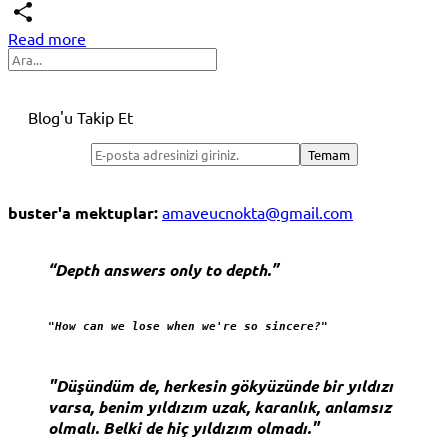
Telegram
Read more
Share
Search
Blog'u Takip Et
buster'a mektuplar:
amaveucnokta@gmail.com
“Depth answers only to depth.”
"How can we lose when we're so sincere?"
"Düşündüm de, herkesin gökyüzünde bir yıldızı
varsa, benim yıldızım uzak, karanlık, anlamsız
olmalı. Belki de hiç yıldızım olmadı."