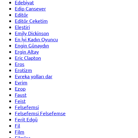
Edebiyat
Edip Cansever
Editör
Editör Ceketim
Eleştiri
Emily Dickinson
En İyi Kadın Oyuncu
Engin Günaydın
Ergin Altay
Eric Clapton
Eros
Erotizm
Evreka yolları dar
Evrim
Ezop
Faust
Feist
Felsefemsi
Felsefemsi Felsefemse
Ferit Edgü
Fil
Film
Filmler