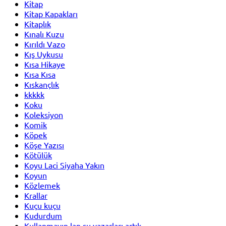
Kitap
Kitap Kapakları
Kitaplık
Kınalı Kuzu
Kırıldı Vazo
Kış Uykusu
Kısa Hikaye
Kısa Kısa
Kıskançlık
kkkkk
Koku
Koleksiyon
Komik
Köpek
Köşe Yazısı
Kötülük
Koyu Laci Siyaha Yakın
Koyun
Közlemek
Krallar
Kuçu kuçu
Kudurdum
Kullanmayın lan şu yazarları artık