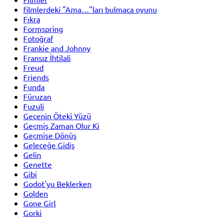
filmlerdeki "Ama…"ları bulmaca oyunu
Fıkra
Formspring
Fotoğraf
Frankie and Johnny
Fransız İhtilali
Freud
Friends
Funda
Füruzan
Fuzuli
Gecenin Öteki Yüzü
Geçmiş Zaman Olur Ki
Geçmişe Dönüş
Geleceğe Gidiş
Gelin
Genette
Gibi
Godot'yu Beklerken
Golden
Gone Girl
Gorki