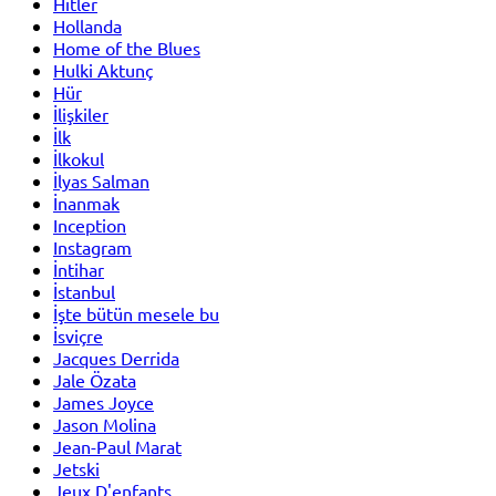
Hitler
Hollanda
Home of the Blues
Hulki Aktunç
Hür
İlişkiler
İlk
İlkokul
İlyas Salman
İnanmak
Inception
Instagram
İntihar
İstanbul
İşte bütün mesele bu
İsviçre
Jacques Derrida
Jale Özata
James Joyce
Jason Molina
Jean-Paul Marat
Jetski
Jeux D'enfants