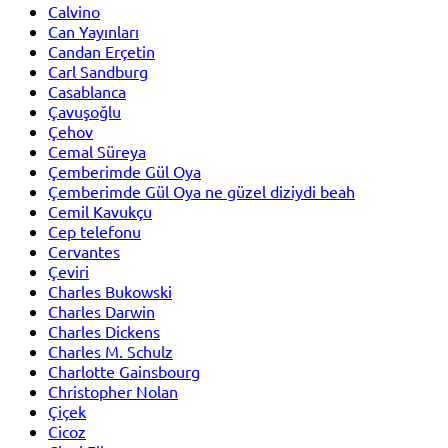
Calvino
Can Yayınları
Candan Erçetin
Carl Sandburg
Casablanca
Çavuşoğlu
Çehov
Cemal Süreya
Çemberimde Gül Oya
Çemberimde Gül Oya ne güzel diziydi beah
Cemil Kavukçu
Cep telefonu
Cervantes
Çeviri
Charles Bukowski
Charles Darwin
Charles Dickens
Charles M. Schulz
Charlotte Gainsbourg
Christopher Nolan
Çiçek
Cicoz