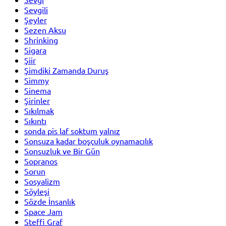
Sevgili
Şeyler
Sezen Aksu
Shrinking
Sigara
Şiir
Şimdiki Zamanda Duruş
Simmy
Sinema
Şirinler
Sıkılmak
Sıkıntı
sonda pis laf soktum yalnız
Sonsuza kadar boşçuluk oynamacılık
Sonsuzluk ve Bir Gün
Sopranos
Sorun
Sosyalizm
Söyleşi
Sözde İnsanlık
Space Jam
Steffi Graf