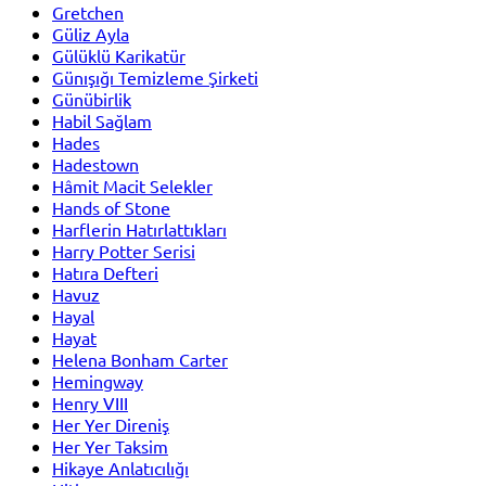
Gretchen
Güliz Ayla
Gülüklü Karikatür
Günışığı Temizleme Şirketi
Günübirlik
Habil Sağlam
Hades
Hadestown
Hâmit Macit Selekler
Hands of Stone
Harflerin Hatırlattıkları
Harry Potter Serisi
Hatıra Defteri
Havuz
Hayal
Hayat
Helena Bonham Carter
Hemingway
Henry VIII
Her Yer Direniş
Her Yer Taksim
Hikaye Anlatıcılığı