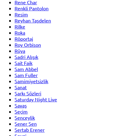
Rene Char
Renkli Pantolon
Resim
Reyhan Taşdelen
Rilke
Roka
Röportaj
Roy Orbison
Rüya
Sadri Alışık
Sait Faik
Sam Abbel
Sam Fuller
Samimiyetsizlik
Sanat
Şarkı Sözleri
Saturday Night Live
Savaş
Seçim
Şenceylik
Şener Şen
Sertab Erener
Sevgi