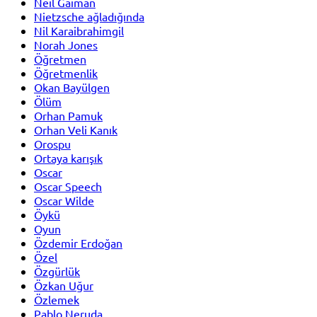
Neil Gaiman
Nietzsche ağladığında
Nil Karaibrahimgil
Norah Jones
Öğretmen
Öğretmenlik
Okan Bayülgen
Ölüm
Orhan Pamuk
Orhan Veli Kanık
Orospu
Ortaya karışık
Oscar
Oscar Speech
Oscar Wilde
Öykü
Oyun
Özdemir Erdoğan
Özel
Özgürlük
Özkan Uğur
Özlemek
Pablo Neruda