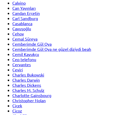
Calvino
Can Yayınları
Candan Erçetin
Carl Sandburg
Casablanca
Çavuşoğlu
Çehov
Cemal Süreya
Çemberimde Gül Oya
Çemberimde Gül Oya ne güzel diziydi beah
Cemil Kavukçu
Cep telefonu
Cervantes
Çeviri
Charles Bukowski
Charles Darwin
Charles Dickens
Charles M. Schulz
Charlotte Gainsbourg
Christopher Nolan
Çiçek
Cicoz