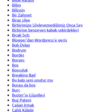
Bilim
Bilinsin
Bir Zahmet
Biraz cilve
Birbirimize Söyleyemediğimiz Onca Şey
Birbirine benzeyen kabak çekirdekleri
Bıçak Sırtı
Blogger'dan Wordpress'e geçiş
Bob Dylan
Bodrum
Border
Borges
Boş
Boşçuluk
Breaking Bad
Bu kalp seni unutur mu
Burası da boş
Burç
Buster'ın Güzelleri
Buz Pateni
Çağan Irmak
Cahit Külebi