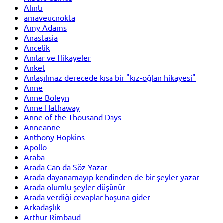
Alıntı
amaveucnokta
Amy Adams
Anastasia
Ancelik
Anılar ve Hikayeler
Anket
Anlaşılmaz derecede kısa bir "kız-oğlan hikayesi"
Anne
Anne Boleyn
Anne Hathaway
Anne of the Thousand Days
Anneanne
Anthony Hopkins
Apollo
Araba
Arada Can da Söz Yazar
Arada dayanamayıp kendinden de bir şeyler yazar
Arada olumlu şeyler düşünür
Arada verdiği cevaplar hoşuna gider
Arkadaşlık
Arthur Rimbaud