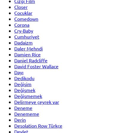
Çizgi Film
Closer
Çocuklar
Comedown
Corona
Cry-Baby
Cumhuriyet
Dadaizm
Daler Mehndi
Damien Rice
Daniel Radcliffe
David Foster Wallace
Dayı
Dedikodu
Değişim
Değişmek
Değişmemek
Delirmeye çeyrek var
Deneme
Denememe
Derin
Desolation Row Türkçe
Devlet