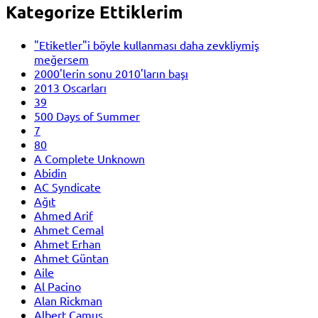
Kategorize Ettiklerim
"Etiketler"i böyle kullanması daha zevkliymiş
meğersem
2000'lerin sonu 2010'ların başı
2013 Oscarları
39
500 Days of Summer
7
80
A Complete Unknown
Abidin
AC Syndicate
Ağıt
Ahmed Arif
Ahmet Cemal
Ahmet Erhan
Ahmet Güntan
Aile
Al Pacino
Alan Rickman
Albert Camus