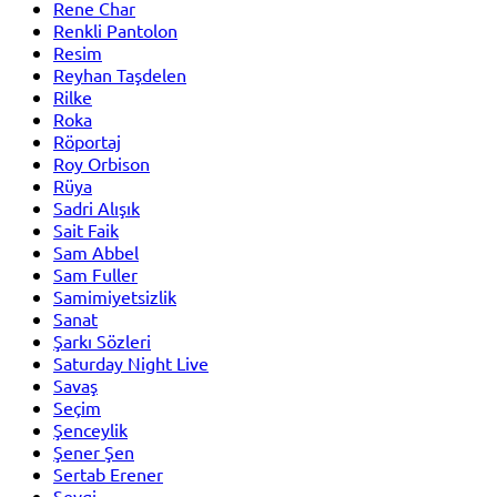
Rene Char
Renkli Pantolon
Resim
Reyhan Taşdelen
Rilke
Roka
Röportaj
Roy Orbison
Rüya
Sadri Alışık
Sait Faik
Sam Abbel
Sam Fuller
Samimiyetsizlik
Sanat
Şarkı Sözleri
Saturday Night Live
Savaş
Seçim
Şenceylik
Şener Şen
Sertab Erener
Sevgi