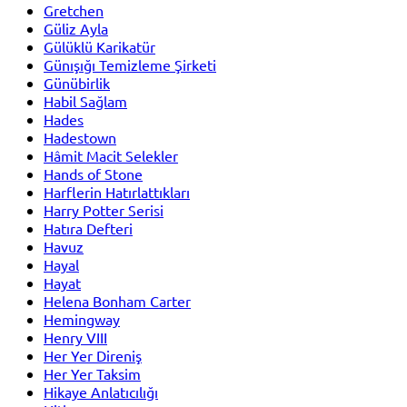
Gretchen
Güliz Ayla
Gülüklü Karikatür
Günışığı Temizleme Şirketi
Günübirlik
Habil Sağlam
Hades
Hadestown
Hâmit Macit Selekler
Hands of Stone
Harflerin Hatırlattıkları
Harry Potter Serisi
Hatıra Defteri
Havuz
Hayal
Hayat
Helena Bonham Carter
Hemingway
Henry VIII
Her Yer Direniş
Her Yer Taksim
Hikaye Anlatıcılığı