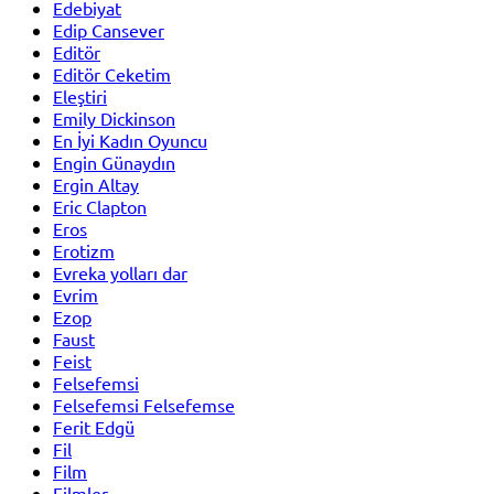
Edebiyat
Edip Cansever
Editör
Editör Ceketim
Eleştiri
Emily Dickinson
En İyi Kadın Oyuncu
Engin Günaydın
Ergin Altay
Eric Clapton
Eros
Erotizm
Evreka yolları dar
Evrim
Ezop
Faust
Feist
Felsefemsi
Felsefemsi Felsefemse
Ferit Edgü
Fil
Film
Filmler