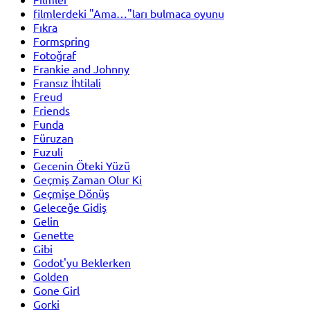
filmlerdeki "Ama…"ları bulmaca oyunu
Fıkra
Formspring
Fotoğraf
Frankie and Johnny
Fransız İhtilali
Freud
Friends
Funda
Füruzan
Fuzuli
Gecenin Öteki Yüzü
Geçmiş Zaman Olur Ki
Geçmişe Dönüş
Geleceğe Gidiş
Gelin
Genette
Gibi
Godot'yu Beklerken
Golden
Gone Girl
Gorki