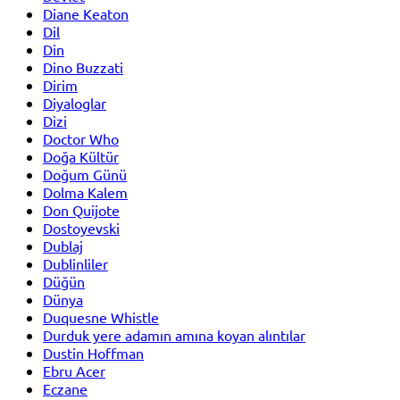
Diane Keaton
Dil
Din
Dino Buzzati
Dirim
Diyaloglar
Dizi
Doctor Who
Doğa Kültür
Doğum Günü
Dolma Kalem
Don Quijote
Dostoyevski
Dublaj
Dublinliler
Düğün
Dünya
Duquesne Whistle
Durduk yere adamın amına koyan alıntılar
Dustin Hoffman
Ebru Acer
Eczane