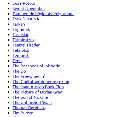
Suze Rotolo
Sweet November
Tam ben de böyle hissediyordum
Tarık Dursun K.
Tarkan
Taşınmak
Taslaklar
Tatminsizlik
Teatral Tiratlar
Teknoloji
Tempest
Tenis
The Banshees of Inisherin
The Do
The Freewheelin'
The Godfather deneme çekimi
The Jane Austen Book Club
The Picture of Dorian Gray
The Son of No One
The Unfinished Swan
Thomas Bernhard
Tim Burton