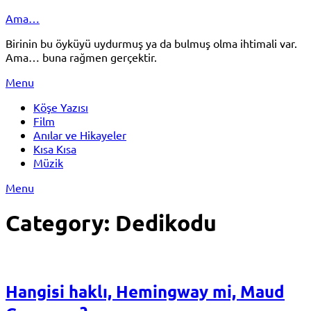
Skip
Ama…
to
Birinin bu öyküyü uydurmuş ya da bulmuş olma ihtimali var.
content
Ama… buna rağmen gerçektir.
Menu
Köşe Yazısı
Film
Anılar ve Hikayeler
Kısa Kısa
Müzik
Menu
Category:
Dedikodu
Hangisi haklı, Hemingway mi, Maud