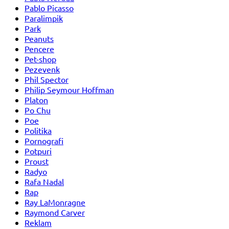
Pablo Picasso
Paralimpik
Park
Peanuts
Pencere
Pet-shop
Pezevenk
Phil Spector
Philip Seymour Hoffman
Platon
Po Chu
Poe
Politika
Pornografi
Potpuri
Proust
Radyo
Rafa Nadal
Rap
Ray LaMonragne
Raymond Carver
Reklam