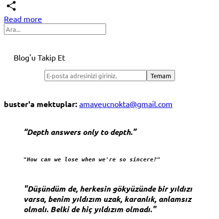
Telegram
Read more
Share
Search
Blog'u Takip Et
buster'a mektuplar:
amaveucnokta@gmail.com
“Depth answers only to depth.”
"How can we lose when we're so sincere?"
"Düşündüm de, herkesin gökyüzünde bir yıldızı
varsa, benim yıldızım uzak, karanlık, anlamsız
olmalı. Belki de hiç yıldızım olmadı."