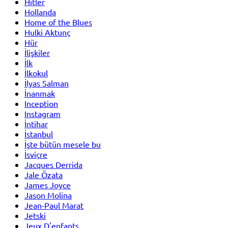
Hitler
Hollanda
Home of the Blues
Hulki Aktunç
Hür
İlişkiler
İlk
İlkokul
İlyas Salman
İnanmak
Inception
Instagram
İntihar
İstanbul
İşte bütün mesele bu
İsviçre
Jacques Derrida
Jale Özata
James Joyce
Jason Molina
Jean-Paul Marat
Jetski
Jeux D'enfants