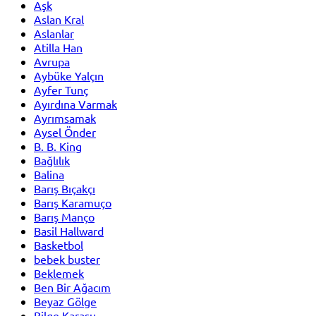
Aşk
Aslan Kral
Aslanlar
Atilla Han
Avrupa
Aybüke Yalçın
Ayfer Tunç
Ayırdına Varmak
Ayrımsamak
Aysel Önder
B. B. King
Bağlılık
Balina
Barış Bıçakçı
Barış Karamuço
Barış Manço
Basil Hallward
Basketbol
bebek buster
Beklemek
Ben Bir Ağacım
Beyaz Gölge
Bilge Karasu