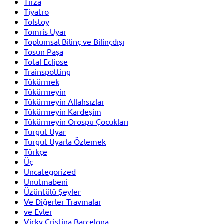
Tirza
Tiyatro
Tolstoy
Tomris Uyar
Toplumsal Bilinç ve Bilinçdışı
Tosun Paşa
Total Eclipse
Trainspotting
Tükürmek
Tükürmeyin
Tükürmeyin Allahsızlar
Tükürmeyin Kardeşim
Tükürmeyin Orospu Çocukları
Turgut Uyar
Turgut Uyarla Özlemek
Türkçe
Üç
Uncategorized
Unutmabeni
Üzüntülü Şeyler
Ve Diğerler Travmalar
ve Evler
Vicky Cristina Barcelona