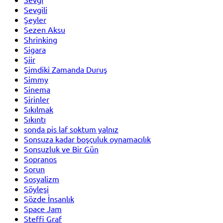
Sevgili
Şeyler
Sezen Aksu
Shrinking
Sigara
Şiir
Şimdiki Zamanda Duruş
Simmy
Sinema
Şirinler
Sıkılmak
Sıkıntı
sonda pis laf soktum yalnız
Sonsuza kadar boşçuluk oynamacılık
Sonsuzluk ve Bir Gün
Sopranos
Sorun
Sosyalizm
Söyleşi
Sözde İnsanlık
Space Jam
Steffi Graf