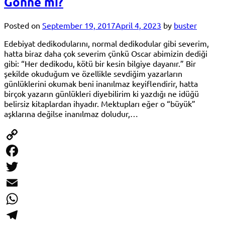
Gonne mı?
Posted on
September 19, 2017
April 4, 2023
by
buster
Edebiyat dedikodularını, normal dedikodular gibi severim,
hatta biraz daha çok severim çünkü Oscar abimizin dediği
gibi: “Her dedikodu, kötü bir kesin bilgiye dayanır.” Bir
şekilde okuduğum ve özellikle sevdiğim yazarların
günlüklerini okumak beni inanılmaz keyiflendirir, hatta
birçok yazarın günlükleri diyebilirim ki yazdığı ne idüğü
belirsiz kitaplardan ihyadır. Mektupları eğer o “büyük”
aşklarına değilse inanılmaz doludur,…
Copy
Link
Facebook
Twitter
Email
WhatsApp