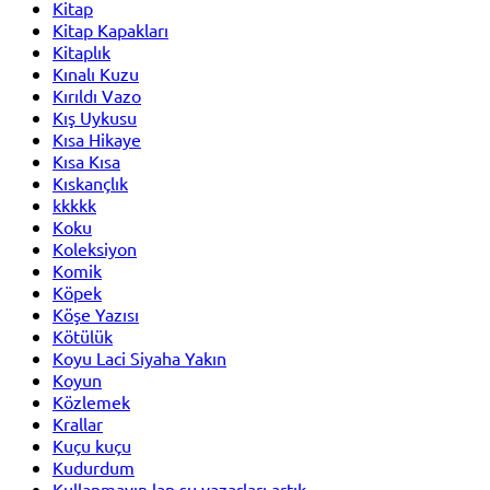
Kitap
Kitap Kapakları
Kitaplık
Kınalı Kuzu
Kırıldı Vazo
Kış Uykusu
Kısa Hikaye
Kısa Kısa
Kıskançlık
kkkkk
Koku
Koleksiyon
Komik
Köpek
Köşe Yazısı
Kötülük
Koyu Laci Siyaha Yakın
Koyun
Közlemek
Krallar
Kuçu kuçu
Kudurdum
Kullanmayın lan şu yazarları artık