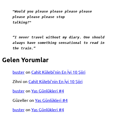
"Would you please please please please
please please please stop
talking?"
“I never travel without my diary. One should
always have something sensational to read in
the train.”
Gelen Yorumlar
buster
on
Cahit Külebi’nin En İyi 10 Şiiri
Zihni
on
Cahit Külebi’nin En İyi 10 Şiiri
buster
on
Yas Günlükleri #4
Güzeller
on
Yas Günlükleri #4
buster
on
Yas Günlükleri #4