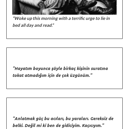
“Woke up this morning with a terrific urge to lie in
bed all day and read.”
"Hayatım boyunca şöyle birkaç kişinin suratına
tokat atmadığım için de çok üzgünüm."
"Anlatmak güç bu acıları, bu yaraları. Gereksiz de
belki. Değil mi ki ben de gidiciyim. Kaçıcıyım."