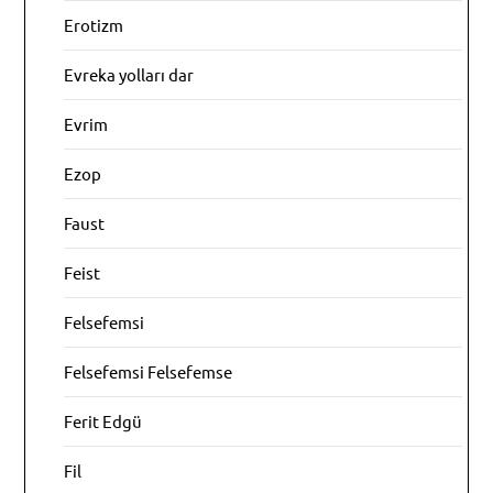
Erotizm
Evreka yolları dar
Evrim
Ezop
Faust
Feist
Felsefemsi
Felsefemsi Felsefemse
Ferit Edgü
Fil