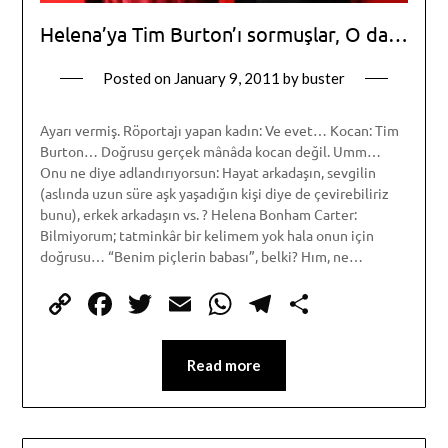
Helena’ya Tim Burton’ı sormuşlar, O da…
Posted on
January 9, 2011
by
buster
Ayarı vermiş. Röportajı yapan kadın: Ve evet… Kocan: Tim
Burton… Doğrusu gerçek mânâda kocan değil. Umm…
Onu ne diye adlandırıyorsun: Hayat arkadaşın, sevgilin
(aslında uzun süre aşk yaşadığın kişi diye de çevirebiliriz
bunu), erkek arkadaşın vs. ? Helena Bonham Carter:
Bilmiyorum; tatminkâr bir kelimem yok hala onun için
doğrusu… “Benim piçlerin babası”, belki? Hım, ne…
Copy
Facebook
Twitter
Email
WhatsApp
Telegram
Share
Link
Read more