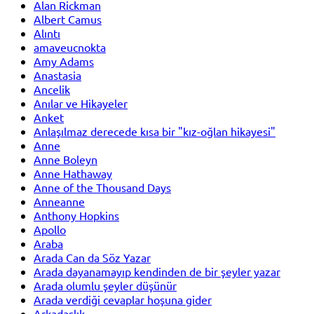
Alan Rickman
Albert Camus
Alıntı
amaveucnokta
Amy Adams
Anastasia
Ancelik
Anılar ve Hikayeler
Anket
Anlaşılmaz derecede kısa bir "kız-oğlan hikayesi"
Anne
Anne Boleyn
Anne Hathaway
Anne of the Thousand Days
Anneanne
Anthony Hopkins
Apollo
Araba
Arada Can da Söz Yazar
Arada dayanamayıp kendinden de bir şeyler yazar
Arada olumlu şeyler düşünür
Arada verdiği cevaplar hoşuna gider
Arkadaşlık