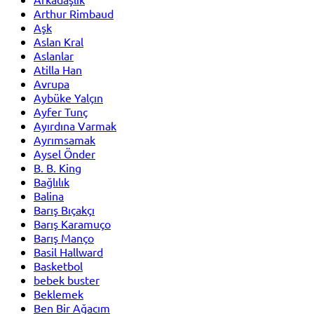
Arthur Rimbaud
Aşk
Aslan Kral
Aslanlar
Atilla Han
Avrupa
Aybüke Yalçın
Ayfer Tunç
Ayırdına Varmak
Ayrımsamak
Aysel Önder
B. B. King
Bağlılık
Balina
Barış Bıçakçı
Barış Karamuço
Barış Manço
Basil Hallward
Basketbol
bebek buster
Beklemek
Ben Bir Ağacım