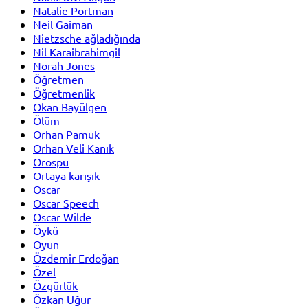
Natalie Portman
Neil Gaiman
Nietzsche ağladığında
Nil Karaibrahimgil
Norah Jones
Öğretmen
Öğretmenlik
Okan Bayülgen
Ölüm
Orhan Pamuk
Orhan Veli Kanık
Orospu
Ortaya karışık
Oscar
Oscar Speech
Oscar Wilde
Öykü
Oyun
Özdemir Erdoğan
Özel
Özgürlük
Özkan Uğur