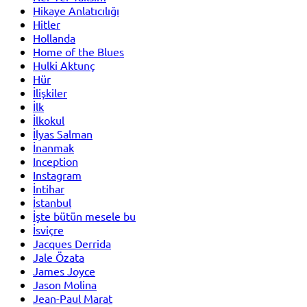
Hikaye Anlatıcılığı
Hitler
Hollanda
Home of the Blues
Hulki Aktunç
Hür
İlişkiler
İlk
İlkokul
İlyas Salman
İnanmak
Inception
Instagram
İntihar
İstanbul
İşte bütün mesele bu
İsviçre
Jacques Derrida
Jale Özata
James Joyce
Jason Molina
Jean-Paul Marat