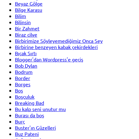
Beyaz Gölge
Bilge Karasu
Bilim
Bilinsin
Bir Zahmet
Biraz cilve
Birbirimize Söyleyemediğimiz Onca Şey
Birbirine benzeyen kabak çekirdekleri
Bıçak Sırtı
Blogger'dan Wordpress'e geçiş
Bob Dylan
Bodrum
Border
Borges
Boş
Boşçuluk
Breaking Bad
Bu kalp seni unutur mu
Burası da boş
Burç
Buster'ın Güzelleri
Buz Pateni