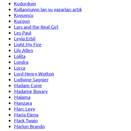
Kudurdum
Kullanmayın lan şu yazarları artık
Kuyumcu
Kuzgun
Lars and the Real Girl
Les Paul
Leyla Erbil
Light My Fire
Lily Allen
Lolita
Londra
Lorca
Lord Henry Wotton
Ludivine Sagnier
Madam Curie
Madame Bovary
Malama
Manzara
Marc Levy
Maria Elena
Mark Twain
Marlon Brando