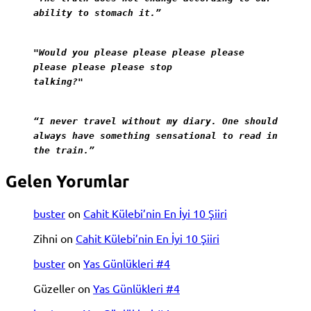
ability to stomach it.”
"Would you please please please please
please please please stop
talking?"
“I never travel without my diary. One should
always have something sensational to read in
the train.”
Gelen Yorumlar
buster
on
Cahit Külebi’nin En İyi 10 Şiiri
Zihni
on
Cahit Külebi’nin En İyi 10 Şiiri
buster
on
Yas Günlükleri #4
Güzeller
on
Yas Günlükleri #4