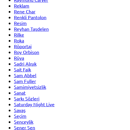
Reklam
Rene Char
Renkli Pantolon
Resim
Reyhan Taşdelen
Rilke
Roka
Röportaj
Roy Orbison
Rüya
Sadri Alışık
Sait Faik
Sam Abbel
Sam Fuller
Samimiyetsizlik
Sanat
Şarkı Sözleri
Saturday Night Live
Savaş
Seçim
Şenceylik
Şener Şen