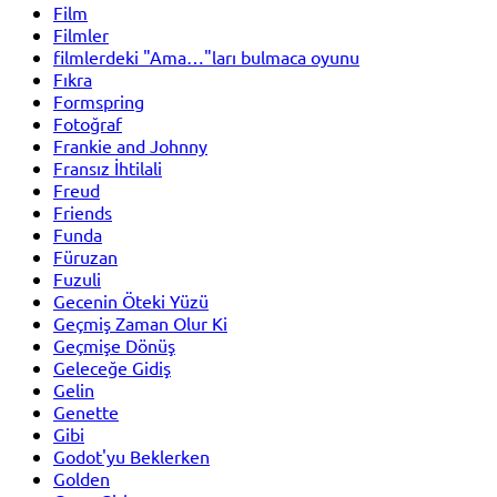
Film
Filmler
filmlerdeki "Ama…"ları bulmaca oyunu
Fıkra
Formspring
Fotoğraf
Frankie and Johnny
Fransız İhtilali
Freud
Friends
Funda
Füruzan
Fuzuli
Gecenin Öteki Yüzü
Geçmiş Zaman Olur Ki
Geçmişe Dönüş
Geleceğe Gidiş
Gelin
Genette
Gibi
Godot'yu Beklerken
Golden