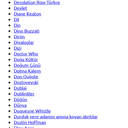
Desolation Row Türkçe
Devlet
Diane Keaton
Dil
Din
Dino Buzzati
Dirim
Diyaloglar
Dizi
Doctor Who
Doğa Kültür
Doğum Günü
Dolma Kalem
Don Quijote
Dostoyevski
Dublaj
Dublinliler
Düğün
Dünya
Duquesne Whistle
Durduk yere adamın amına koyan alıntılar
Dustin Hoffman
Ebru Acer