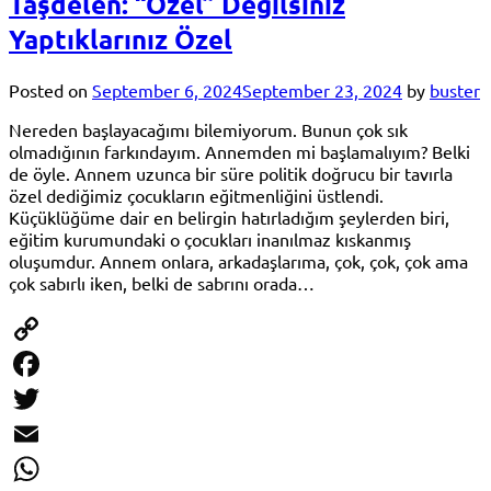
Taşdelen: “Özel” Değilsiniz
Yaptıklarınız Özel
Posted on
September 6, 2024
September 23, 2024
by
buster
Nereden başlayacağımı bilemiyorum. Bunun çok sık
olmadığının farkındayım. Annemden mi başlamalıyım? Belki
de öyle. Annem uzunca bir süre politik doğrucu bir tavırla
özel dediğimiz çocukların eğitmenliğini üstlendi.
Küçüklüğüme dair en belirgin hatırladığım şeylerden biri,
eğitim kurumundaki o çocukları inanılmaz kıskanmış
oluşumdur. Annem onlara, arkadaşlarıma, çok, çok, çok ama
çok sabırlı iken, belki de sabrını orada…
Copy
Link
Facebook
Twitter
Email