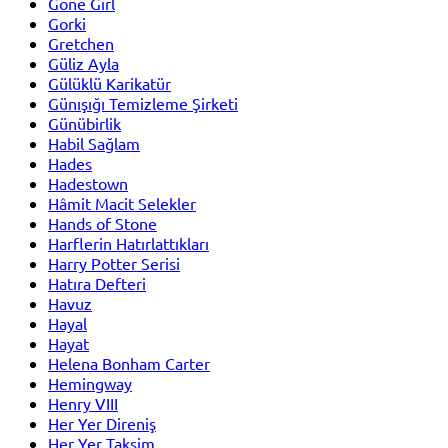
Gone Girl
Gorki
Gretchen
Güliz Ayla
Gülüklü Karikatür
Günışığı Temizleme Şirketi
Günübirlik
Habil Sağlam
Hades
Hadestown
Hâmit Macit Selekler
Hands of Stone
Harflerin Hatırlattıkları
Harry Potter Serisi
Hatıra Defteri
Havuz
Hayal
Hayat
Helena Bonham Carter
Hemingway
Henry VIII
Her Yer Direniş
Her Yer Taksim