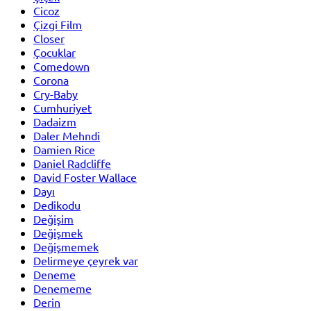
Cicoz
Çizgi Film
Closer
Çocuklar
Comedown
Corona
Cry-Baby
Cumhuriyet
Dadaizm
Daler Mehndi
Damien Rice
Daniel Radcliffe
David Foster Wallace
Dayı
Dedikodu
Değişim
Değişmek
Değişmemek
Delirmeye çeyrek var
Deneme
Denememe
Derin