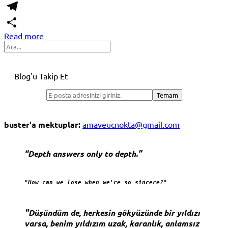
WhatsApp
Telegram
Read more
Share
Search
Blog'u Takip Et
buster'a mektuplar:
amaveucnokta@gmail.com
“Depth answers only to depth.”
"How can we lose when we're so sincere?"
"Düşündüm de, herkesin gökyüzünde bir yıldızı
varsa, benim yıldızım uzak, karanlık, anlamsız