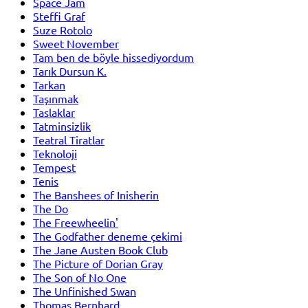
Space Jam
Steffi Graf
Suze Rotolo
Sweet November
Tam ben de böyle hissediyordum
Tarık Dursun K.
Tarkan
Taşınmak
Taslaklar
Tatminsizlik
Teatral Tiratlar
Teknoloji
Tempest
Tenis
The Banshees of Inisherin
The Do
The Freewheelin'
The Godfather deneme çekimi
The Jane Austen Book Club
The Picture of Dorian Gray
The Son of No One
The Unfinished Swan
Thomas Bernhard