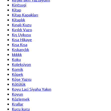
Kintsugi
Kitap
Kitap Kapakları
Kitaplık
Kınalı Kuzu
Kırıldı Vazo
Kış Uykusu
Kısa Hikaye
Kısa Kısa
Kıskançlık
kkkkk
Koku
Koleksiyon
Komik
Köpek
Köşe Yazısı
Kötülük
Koyu Laci Siyaha Yakın
Koyun
Közlemek
Krallar
Kuçu kuçu