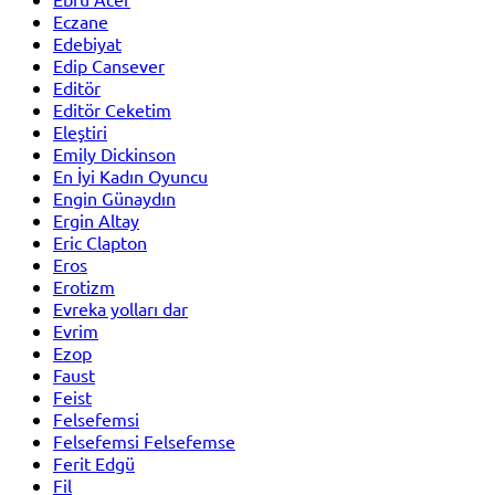
Eczane
Edebiyat
Edip Cansever
Editör
Editör Ceketim
Eleştiri
Emily Dickinson
En İyi Kadın Oyuncu
Engin Günaydın
Ergin Altay
Eric Clapton
Eros
Erotizm
Evreka yolları dar
Evrim
Ezop
Faust
Feist
Felsefemsi
Felsefemsi Felsefemse
Ferit Edgü
Fil