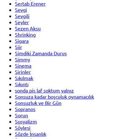
Sertab Erener
Sevgi
Sevgili
Şeyler
Sezen Aksu
Shrinking
Sigara
Şiir
Şimdiki Zamanda Duruş
Simmy
Sinema
Şirinler
Sıkılmak
Sıkıntı
sonda pis laf soktum yalnız
Sonsuza kadar boşçuluk oynamacılık
Sonsuzluk ve Bir Gün
Sopranos
Sorun
Sosyalizm
Söyleşi
Sözde İnsanlık