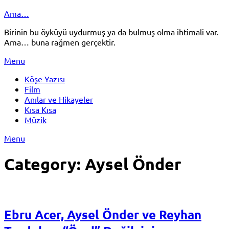
Skip
Ama…
to
Birinin bu öyküyü uydurmuş ya da bulmuş olma ihtimali var.
content
Ama… buna rağmen gerçektir.
Menu
Köşe Yazısı
Film
Anılar ve Hikayeler
Kısa Kısa
Müzik
Menu
Category:
Aysel Önder
Ebru Acer, Aysel Önder ve Reyhan