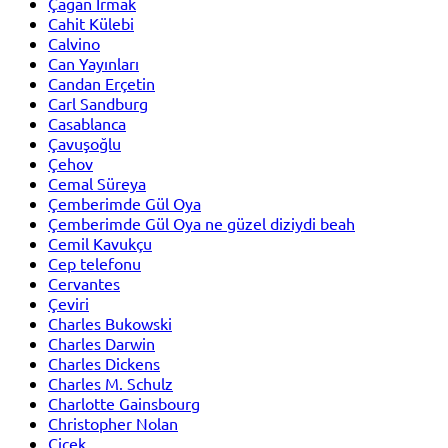
Çağan Irmak
Cahit Külebi
Calvino
Can Yayınları
Candan Erçetin
Carl Sandburg
Casablanca
Çavuşoğlu
Çehov
Cemal Süreya
Çemberimde Gül Oya
Çemberimde Gül Oya ne güzel diziydi beah
Cemil Kavukçu
Cep telefonu
Cervantes
Çeviri
Charles Bukowski
Charles Darwin
Charles Dickens
Charles M. Schulz
Charlotte Gainsbourg
Christopher Nolan
Çiçek