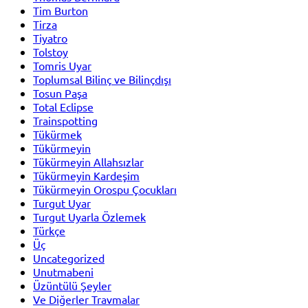
Tim Burton
Tirza
Tiyatro
Tolstoy
Tomris Uyar
Toplumsal Bilinç ve Bilinçdışı
Tosun Paşa
Total Eclipse
Trainspotting
Tükürmek
Tükürmeyin
Tükürmeyin Allahsızlar
Tükürmeyin Kardeşim
Tükürmeyin Orospu Çocukları
Turgut Uyar
Turgut Uyarla Özlemek
Türkçe
Üç
Uncategorized
Unutmabeni
Üzüntülü Şeyler
Ve Diğerler Travmalar