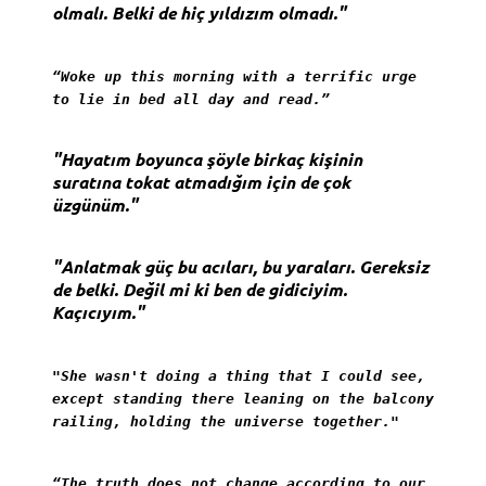
olmalı. Belki de hiç yıldızım olmadı."
“Woke up this morning with a terrific urge
to lie in bed all day and read.”
"Hayatım boyunca şöyle birkaç kişinin
suratına tokat atmadığım için de çok
üzgünüm."
"Anlatmak güç bu acıları, bu yaraları. Gereksiz
de belki. Değil mi ki ben de gidiciyim.
Kaçıcıyım."
"She wasn't doing a thing that I could see,
except standing there leaning on the balcony
railing, holding the universe together."
“The truth does not change according to our