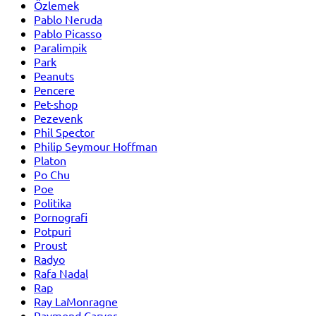
Özlemek
Pablo Neruda
Pablo Picasso
Paralimpik
Park
Peanuts
Pencere
Pet-shop
Pezevenk
Phil Spector
Philip Seymour Hoffman
Platon
Po Chu
Poe
Politika
Pornografi
Potpuri
Proust
Radyo
Rafa Nadal
Rap
Ray LaMonragne
Raymond Carver