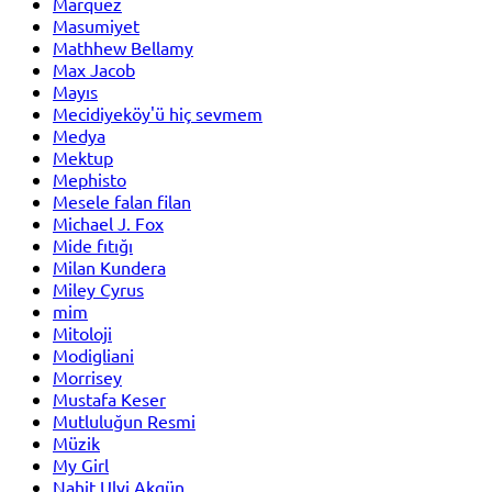
Marquez
Masumiyet
Mathhew Bellamy
Max Jacob
Mayıs
Mecidiyeköy'ü hiç sevmem
Medya
Mektup
Mephisto
Mesele falan filan
Michael J. Fox
Mide fıtığı
Milan Kundera
Miley Cyrus
mim
Mitoloji
Modigliani
Morrisey
Mustafa Keser
Mutluluğun Resmi
Müzik
My Girl
Nahit Ulvi Akgün