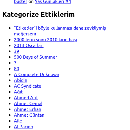
buster
on
Yas Günlükleri #4
Kategorize Ettiklerim
"Etiketler"i böyle kullanması daha zevkliymiş
meğersem
2000'lerin sonu 2010'ların başı
2013 Oscarları
39
500 Days of Summer
7
80
A Complete Unknown
Abidin
AC Syndicate
Ağıt
Ahmed Arif
Ahmet Cemal
Ahmet Erhan
Ahmet Güntan
Aile
Al Pacino