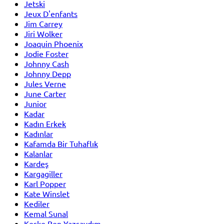
Jetski
Jeux D'enfants
Jim Carrey
Jiri Wolker
Joaquin Phoenix
Jodie Foster
Johnny Cash
Johnny Depp
Jules Verne
June Carter
Junior
Kadar
Kadın Erkek
Kadınlar
Kafamda Bir Tuhaflık
Kalanlar
Kardeş
Kargagiller
Karl Popper
Kate Winslet
Kediler
Kemal Sunal
Keşke Ben Yazsaydım