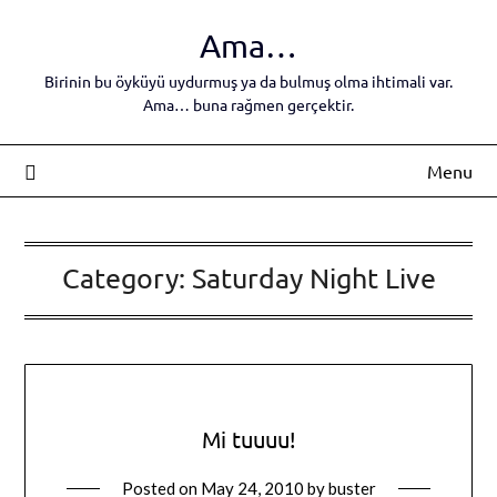
Skip
Ama…
to
content
Birinin bu öyküyü uydurmuş ya da bulmuş olma ihtimali var.
Ama… buna rağmen gerçektir.
Menu
Category:
Saturday Night Live
Mi tuuuu!
Posted on
May 24, 2010
by
buster