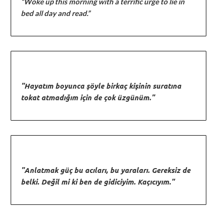
“Woke up this morning with a terrific urge to lie in
bed all day and read.”
"Hayatım boyunca şöyle birkaç kişinin suratına
tokat atmadığım için de çok üzgünüm."
"Anlatmak güç bu acıları, bu yaraları. Gereksiz de
belki. Değil mi ki ben de gidiciyim. Kaçıcıyım."