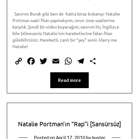
Sanırım Burak gibi ben de -hatta biraz kıskanıp- Natalie
Portman saati filan yapmalıyım, onun Jose saatlerine
karşılık. Şimdi bir video koyacağım; sanırım hiç İngilizce
bile bilmeseniz Natalie’nin hareketlerine falan filan
gülebilirsiniz. Hareketli, canlı bir “şey” senii. Marry me
Natalie!
Copy
Facebook
Twitter
Email
WhatsApp
Telegram
Share
Link
Read more
Natalie Portman’ın “Rap”i [Sansürsüz]
Posted on
April 17, 2010
by
buster