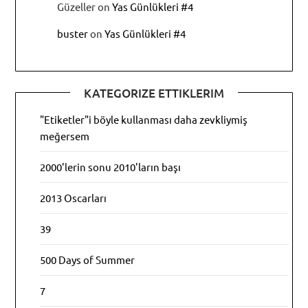
Güzeller
on
Yas Günlükleri #4
buster
on
Yas Günlükleri #4
KATEGORIZE ETTIKLERIM
"Etiketler"i böyle kullanması daha zevkliymiş
meğersem
2000'lerin sonu 2010'ların başı
2013 Oscarları
39
500 Days of Summer
7