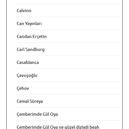
Calvino
Can Yayınları
Candan Erçetin
Carl Sandburg
Casablanca
Çavuşoğlu
Çehov
Cemal Süreya
Çemberimde Gül Oya
Çemberimde Gül Oya ne güzel diziydi beah