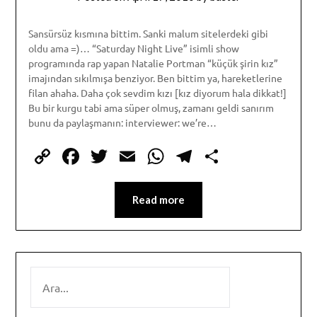
Sansürsüz kısmına bittim. Sanki malum sitelerdeki gibi
oldu ama =)… “Saturday Night Live” isimli show
programında rap yapan Natalie Portman “küçük şirin kız”
imajından sıkılmışa benziyor. Ben bittim ya, hareketlerine
filan ahaha. Daha çok sevdim kızı [kız diyorum hala dikkat!]
Bu bir kurgu tabi ama süper olmuş, zamanı geldi sanırım
bunu da paylaşmanın: interviewer: we’re…
Copy
Facebook
Twitter
Email
WhatsApp
Telegram
Share
Link
Read more
SEARCH