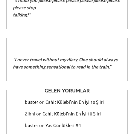
"Would you please please please please please please
please stop
talking?"
“I never travel without my diary. One should always
have something sensational to read in the train.”
GELEN YORUMLAR
buster
on
Cahit Külebi’nin En İyi 10 Şiiri
Zihni
on
Cahit Külebi’nin En İyi 10 Şiiri
buster
on
Yas Günlükleri #4