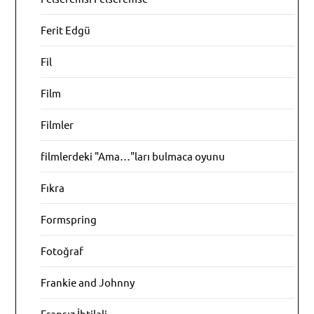
Ferit Edgü
Fil
Film
Filmler
filmlerdeki "Ama…"ları bulmaca oyunu
Fıkra
Formspring
Fotoğraf
Frankie and Johnny
Fransız İhtilali