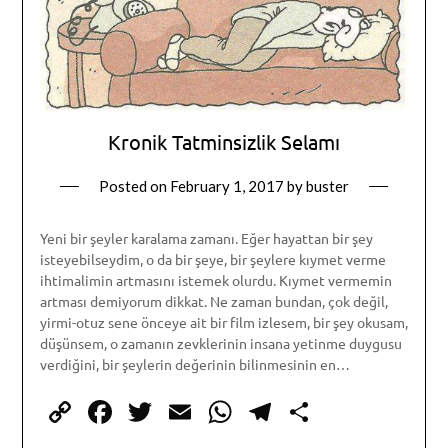
Kronik Tatminsizlik Selamı
Posted on
February 1, 2017
by
buster
Yeni bir şeyler karalama zamanı. Eğer hayattan bir şey
isteyebilseydim, o da bir şeye, bir şeylere kıymet verme
ihtimalimin artmasını istemek olurdu. Kıymet vermemin
artması demiyorum dikkat. Ne zaman bundan, çok değil,
yirmi-otuz sene önceye ait bir film izlesem, bir şey okusam,
düşünsem, o zamanın zevklerinin insana yetinme duygusu
verdiğini, bir şeylerin değerinin bilinmesinin en…
Copy
Facebook
Twitter
Email
WhatsApp
Telegram
Share
Link