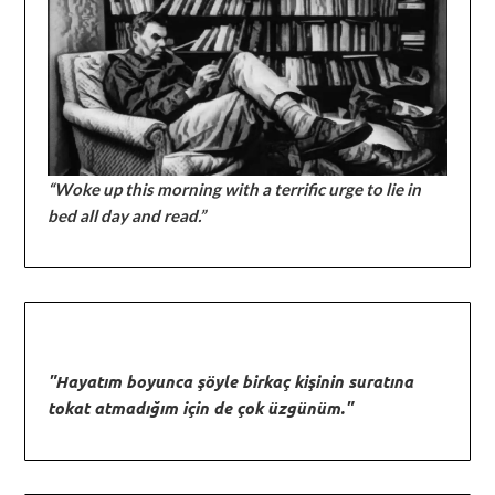
“Woke up this morning with a terrific urge to lie in
bed all day and read.”
"Hayatım boyunca şöyle birkaç kişinin suratına
tokat atmadığım için de çok üzgünüm."