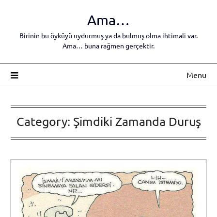
Skip
Ama…
to
content
Birinin bu öyküyü uydurmuş ya da bulmuş olma ihtimali var.
Ama… buna rağmen gerçektir.
Menu
Category:
Şimdiki Zamanda Duruş