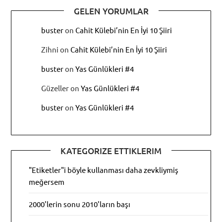
GELEN YORUMLAR
buster
on
Cahit Külebi’nin En İyi 10 Şiiri
Zihni
on
Cahit Külebi’nin En İyi 10 Şiiri
buster
on
Yas Günlükleri #4
Güzeller
on
Yas Günlükleri #4
buster
on
Yas Günlükleri #4
KATEGORIZE ETTIKLERIM
"Etiketler"i böyle kullanması daha zevkliymiş
meğersem
2000'lerin sonu 2010'ların başı