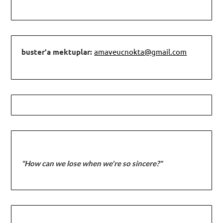
buster'a mektuplar:
amaveucnokta@gmail.com
"How can we lose when we're so sincere?"