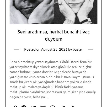
Seni aradımsa, herhâl buna ihtiyaç
duydum
Posted on
August 25, 2021
by
buster
Fena bir mektup yazarı sayılmam. Gönül isterdi fena bir
yazar sayılmam diyebilmek, ama gönül ile realite hiçbir
zaman birbine uymaz dostlar. Geçenlerde buraya da
yazdığım mektuplardan birinin bir kısmını koymuştum. O
sırada bu kitabı okuyacağımdan haberim yoktu. Aslında
mektup okumalara yaklaşık 50 küsür farklı yazarın
mektuplarını okuduktan sonra (yeri gelmişken yine emeği
geçen herkese, bilhassa…