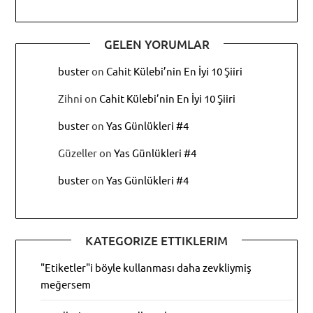
GELEN YORUMLAR
buster
on
Cahit Külebi’nin En İyi 10 Şiiri
Zihni
on
Cahit Külebi’nin En İyi 10 Şiiri
buster
on
Yas Günlükleri #4
Güzeller
on
Yas Günlükleri #4
buster
on
Yas Günlükleri #4
KATEGORIZE ETTIKLERIM
"Etiketler"i böyle kullanması daha zevkliymiş
meğersem