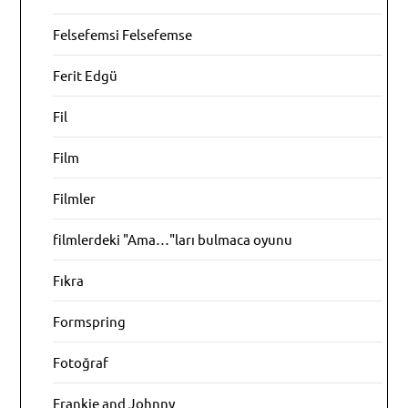
Felsefemsi Felsefemse
Ferit Edgü
Fil
Film
Filmler
filmlerdeki "Ama…"ları bulmaca oyunu
Fıkra
Formspring
Fotoğraf
Frankie and Johnny