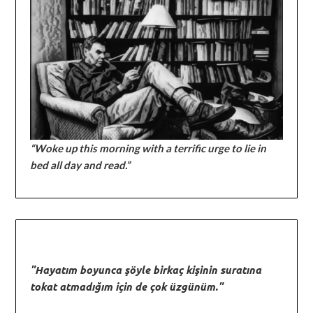
“Woke up this morning with a terrific urge to lie in
bed all day and read.”
"Hayatım boyunca şöyle birkaç kişinin suratına
tokat atmadığım için de çok üzgünüm."