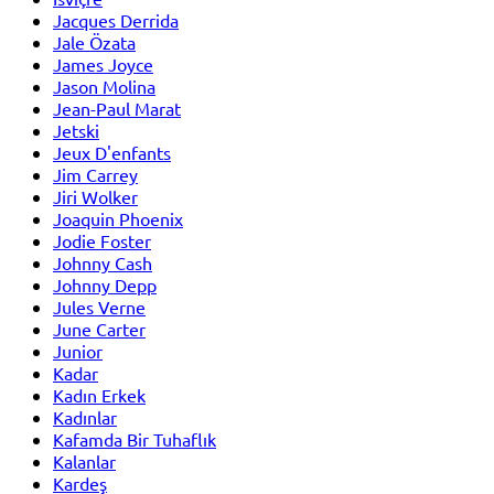
Jacques Derrida
Jale Özata
James Joyce
Jason Molina
Jean-Paul Marat
Jetski
Jeux D'enfants
Jim Carrey
Jiri Wolker
Joaquin Phoenix
Jodie Foster
Johnny Cash
Johnny Depp
Jules Verne
June Carter
Junior
Kadar
Kadın Erkek
Kadınlar
Kafamda Bir Tuhaflık
Kalanlar
Kardeş