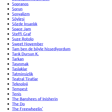
Sopranos
Sorun
Sosyalizm
Söyleşi
Sözde İnsanlık
Space Jam
Steffi Graf
Suze Rotolo
Sweet November
Tam ben de böyle hissediyordum
Tarık Dursun K.
Tarkan
Taşınmak
Taslaklar
Tatminsizlik
Teatral Tiratlar
Teknoloji
Tempest
Tenis
The Banshees of Inisherin
The Do
The Freewheelin'