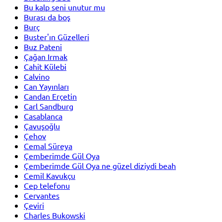
Bu kalp seni unutur mu
Burası da boş
Burç
Buster'ın Güzelleri
Buz Pateni
Çağan Irmak
Cahit Külebi
Calvino
Can Yayınları
Candan Erçetin
Carl Sandburg
Casablanca
Çavuşoğlu
Çehov
Cemal Süreya
Çemberimde Gül Oya
Çemberimde Gül Oya ne güzel diziydi beah
Cemil Kavukçu
Cep telefonu
Cervantes
Çeviri
Charles Bukowski