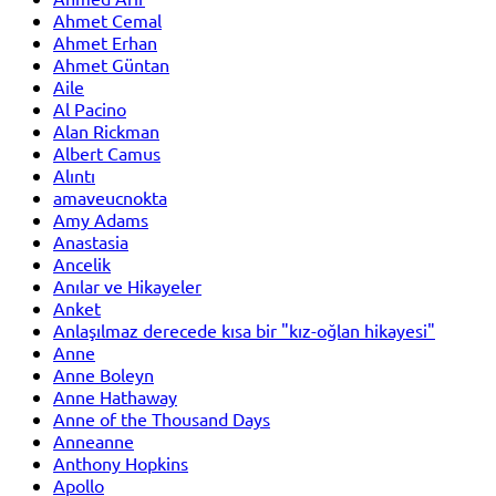
Ahmet Cemal
Ahmet Erhan
Ahmet Güntan
Aile
Al Pacino
Alan Rickman
Albert Camus
Alıntı
amaveucnokta
Amy Adams
Anastasia
Ancelik
Anılar ve Hikayeler
Anket
Anlaşılmaz derecede kısa bir "kız-oğlan hikayesi"
Anne
Anne Boleyn
Anne Hathaway
Anne of the Thousand Days
Anneanne
Anthony Hopkins
Apollo