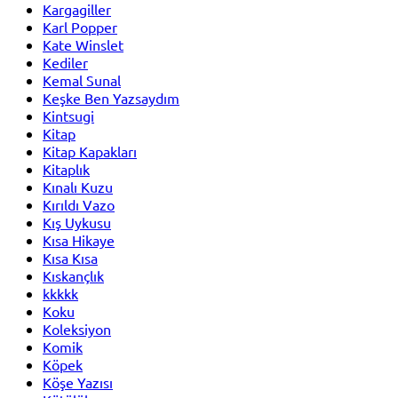
Kargagiller
Karl Popper
Kate Winslet
Kediler
Kemal Sunal
Keşke Ben Yazsaydım
Kintsugi
Kitap
Kitap Kapakları
Kitaplık
Kınalı Kuzu
Kırıldı Vazo
Kış Uykusu
Kısa Hikaye
Kısa Kısa
Kıskançlık
kkkkk
Koku
Koleksiyon
Komik
Köpek
Köşe Yazısı