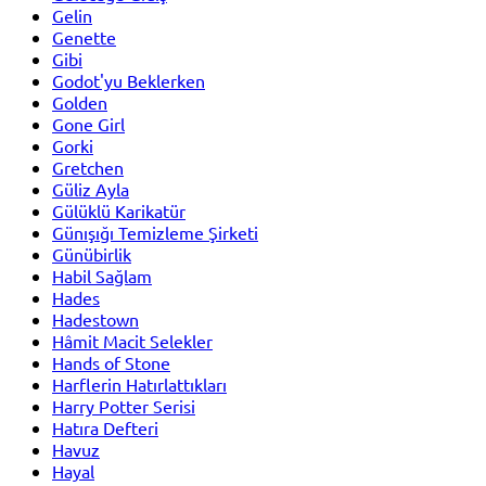
Gelin
Genette
Gibi
Godot'yu Beklerken
Golden
Gone Girl
Gorki
Gretchen
Güliz Ayla
Gülüklü Karikatür
Günışığı Temizleme Şirketi
Günübirlik
Habil Sağlam
Hades
Hadestown
Hâmit Macit Selekler
Hands of Stone
Harflerin Hatırlattıkları
Harry Potter Serisi
Hatıra Defteri
Havuz
Hayal