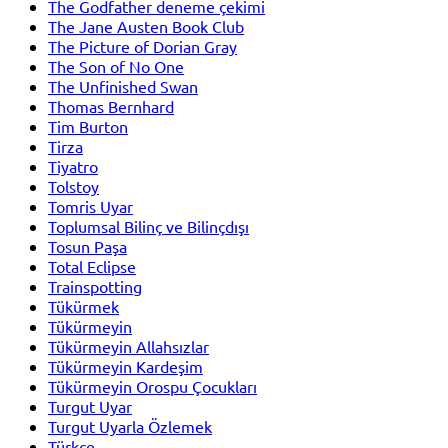
The Godfather deneme çekimi
The Jane Austen Book Club
The Picture of Dorian Gray
The Son of No One
The Unfinished Swan
Thomas Bernhard
Tim Burton
Tirza
Tiyatro
Tolstoy
Tomris Uyar
Toplumsal Bilinç ve Bilinçdışı
Tosun Paşa
Total Eclipse
Trainspotting
Tükürmek
Tükürmeyin
Tükürmeyin Allahsızlar
Tükürmeyin Kardeşim
Tükürmeyin Orospu Çocukları
Turgut Uyar
Turgut Uyarla Özlemek
Türkçe