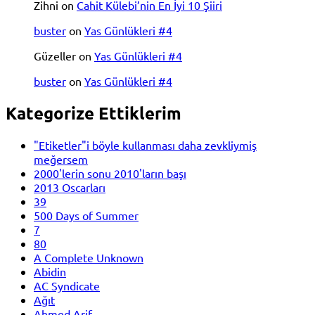
Zihni
on
Cahit Külebi’nin En İyi 10 Şiiri
buster
on
Yas Günlükleri #4
Güzeller
on
Yas Günlükleri #4
buster
on
Yas Günlükleri #4
Kategorize Ettiklerim
"Etiketler"i böyle kullanması daha zevkliymiş
meğersem
2000'lerin sonu 2010'ların başı
2013 Oscarları
39
500 Days of Summer
7
80
A Complete Unknown
Abidin
AC Syndicate
Ağıt
Ahmed Arif