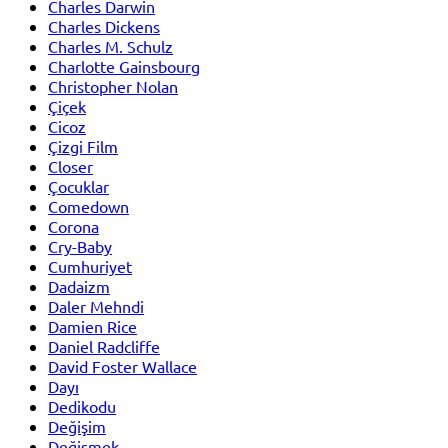
Charles Darwin
Charles Dickens
Charles M. Schulz
Charlotte Gainsbourg
Christopher Nolan
Çiçek
Cicoz
Çizgi Film
Closer
Çocuklar
Comedown
Corona
Cry-Baby
Cumhuriyet
Dadaizm
Daler Mehndi
Damien Rice
Daniel Radcliffe
David Foster Wallace
Dayı
Dedikodu
Değişim
Değişmek