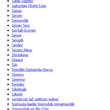
Şarkı Sözleri
Saturday Night Live
Savaş
Seçim
Şenceylik
Şener Şen
Sertab Erener
Sevgi
Sevgili
Şeyler
Sezen Aksu
Shrinking
Sigara
Şiir
Şimdiki Zamanda Duruş
Simmy
Sinema
Şirinler
Sıkılmak
Sıkıntı
sonda pis laf soktum yalnız
Sonsuza kadar boşçuluk oynamacılık
Sonsuzluk ve Bir Gün