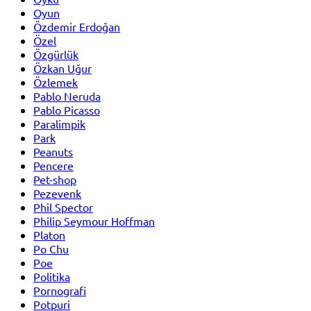
Oyun
Özdemir Erdoğan
Özel
Özgürlük
Özkan Uğur
Özlemek
Pablo Neruda
Pablo Picasso
Paralimpik
Park
Peanuts
Pencere
Pet-shop
Pezevenk
Phil Spector
Philip Seymour Hoffman
Platon
Po Chu
Poe
Politika
Pornografi
Potpuri