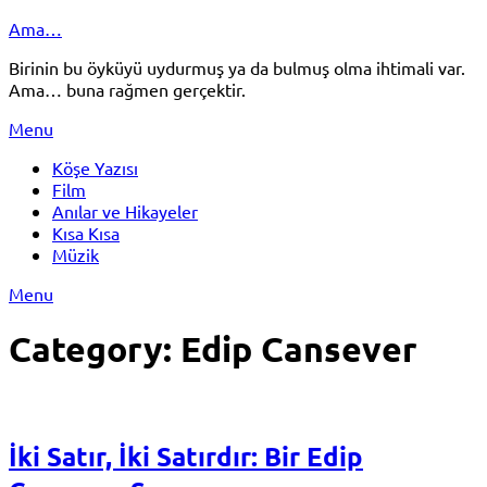
Skip
Ama…
to
Birinin bu öyküyü uydurmuş ya da bulmuş olma ihtimali var.
content
Ama… buna rağmen gerçektir.
Menu
Köşe Yazısı
Film
Anılar ve Hikayeler
Kısa Kısa
Müzik
Menu
Category:
Edip Cansever
İki Satır, İki Satırdır: Bir Edip