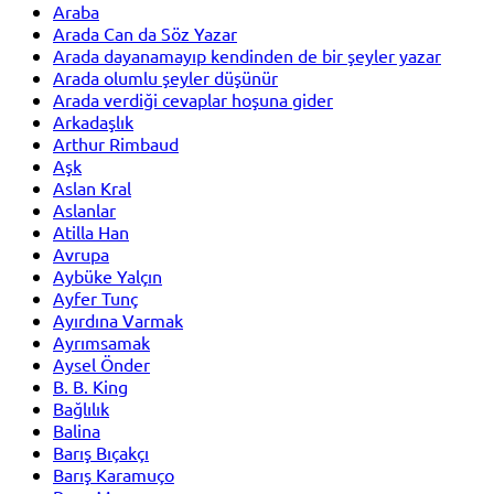
Araba
Arada Can da Söz Yazar
Arada dayanamayıp kendinden de bir şeyler yazar
Arada olumlu şeyler düşünür
Arada verdiği cevaplar hoşuna gider
Arkadaşlık
Arthur Rimbaud
Aşk
Aslan Kral
Aslanlar
Atilla Han
Avrupa
Aybüke Yalçın
Ayfer Tunç
Ayırdına Varmak
Ayrımsamak
Aysel Önder
B. B. King
Bağlılık
Balina
Barış Bıçakçı
Barış Karamuço