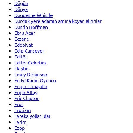
Düğün
Dünya
Duquesne Whistle
Durduk yere adamın amına koyan alıntılar
Dustin Hoffman
Ebru Acer
Eczane
Edebiyat
Edip Cansever
Editör
Editör Ceketim
Eleştiri
Emily Dickinson
En İyi Kadın Oyuncu
Engin Günaydın
Ergin Altay
Eric Clapton
Eros
Erotizm
Evreka yolları dar
Evrim
Ezop