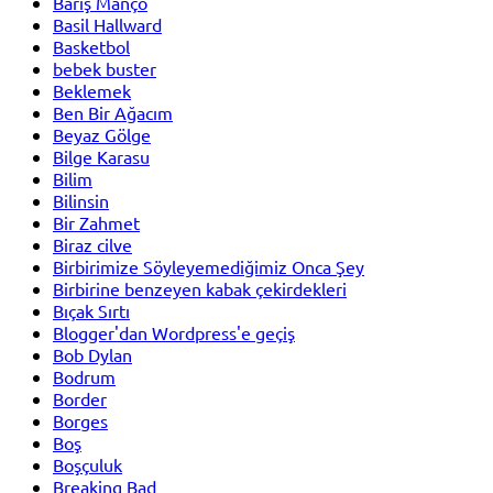
Barış Manço
Basil Hallward
Basketbol
bebek buster
Beklemek
Ben Bir Ağacım
Beyaz Gölge
Bilge Karasu
Bilim
Bilinsin
Bir Zahmet
Biraz cilve
Birbirimize Söyleyemediğimiz Onca Şey
Birbirine benzeyen kabak çekirdekleri
Bıçak Sırtı
Blogger'dan Wordpress'e geçiş
Bob Dylan
Bodrum
Border
Borges
Boş
Boşçuluk
Breaking Bad