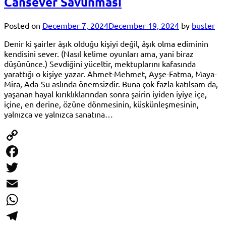
Cansever Savunması
Posted on
December 7, 2024
December 19, 2024
by
buster
Denir ki şairler âşık olduğu kişiyi değil, âşık olma ediminin
kendisini sever. (Nasıl kelime oyunları ama, yani biraz
düşününce.) Sevdiğini yüceltir, mektuplarını kafasında
yarattığı o kişiye yazar. Ahmet-Mehmet, Ayşe-Fatma, Maya-
Mira, Ada-Su aslında önemsizdir. Buna çok fazla katılsam da,
yaşanan hayal kırıklıklarından sonra şairin iyiden iyiye içe,
içine, en derine, özüne dönmesinin, küskünleşmesinin,
yalnızca ve yalnızca sanatına…
Copy
Link
Facebook
Twitter
Email
WhatsApp