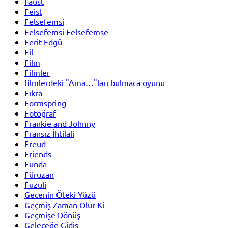
Faust
Feist
Felsefemsi
Felsefemsi Felsefemse
Ferit Edgü
Fil
Film
Filmler
filmlerdeki "Ama…"ları bulmaca oyunu
Fıkra
Formspring
Fotoğraf
Frankie and Johnny
Fransız İhtilali
Freud
Friends
Funda
Füruzan
Fuzuli
Gecenin Öteki Yüzü
Geçmiş Zaman Olur Ki
Geçmişe Dönüş
Geleceğe Gidiş