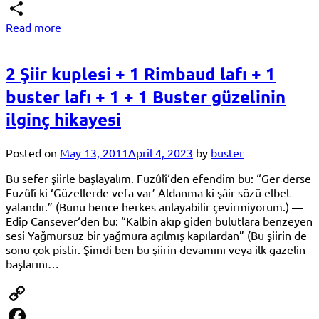
Telegram
Read more
Share
2 Şiir kuplesi + 1 Rimbaud lafı + 1
buster lafı + 1 + 1 Buster güzelinin
ilginç hikayesi
Posted on
May 13, 2011
April 4, 2023
by
buster
Bu sefer şiirle başlayalım. Fuzûlî‘den efendim bu: “Ger derse
Fuzûlî ki ‘Güzellerde vefa var’ Aldanma ki şâir sözü elbet
yalandır.” (Bunu bence herkes anlayabilir çevirmiyorum.) —
Edip Cansever‘den bu: “Kalbin akıp giden bulutlara benzeyen
sesi Yağmursuz bir yağmura açılmış kapılardan” (Bu şiirin de
sonu çok pistir. Şimdi ben bu şiirin devamını veya ilk gazelin
başlarını…
Copy