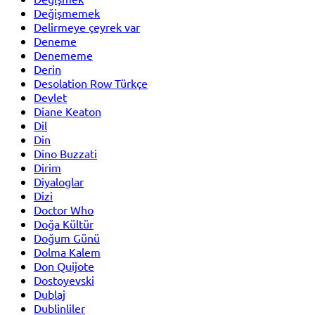
Değişmemek
Delirmeye çeyrek var
Deneme
Denememe
Derin
Desolation Row Türkçe
Devlet
Diane Keaton
Dil
Din
Dino Buzzati
Dirim
Diyaloglar
Dizi
Doctor Who
Doğa Kültür
Doğum Günü
Dolma Kalem
Don Quijote
Dostoyevski
Dublaj
Dublinliler