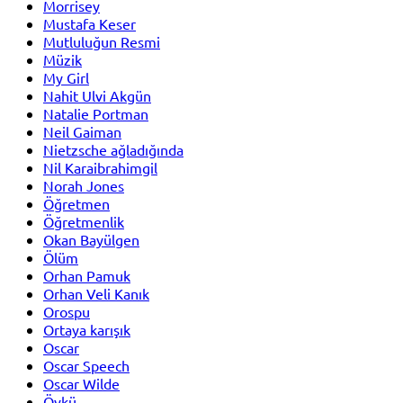
Morrisey
Mustafa Keser
Mutluluğun Resmi
Müzik
My Girl
Nahit Ulvi Akgün
Natalie Portman
Neil Gaiman
Nietzsche ağladığında
Nil Karaibrahimgil
Norah Jones
Öğretmen
Öğretmenlik
Okan Bayülgen
Ölüm
Orhan Pamuk
Orhan Veli Kanık
Orospu
Ortaya karışık
Oscar
Oscar Speech
Oscar Wilde
Öykü