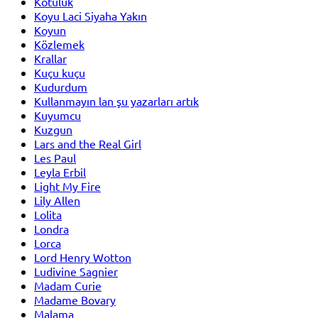
Kötülük
Koyu Laci Siyaha Yakın
Koyun
Közlemek
Krallar
Kuçu kuçu
Kudurdum
Kullanmayın lan şu yazarları artık
Kuyumcu
Kuzgun
Lars and the Real Girl
Les Paul
Leyla Erbil
Light My Fire
Lily Allen
Lolita
Londra
Lorca
Lord Henry Wotton
Ludivine Sagnier
Madam Curie
Madame Bovary
Malama