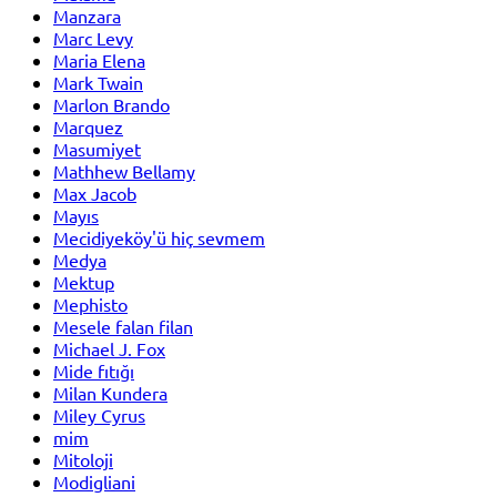
Manzara
Marc Levy
Maria Elena
Mark Twain
Marlon Brando
Marquez
Masumiyet
Mathhew Bellamy
Max Jacob
Mayıs
Mecidiyeköy'ü hiç sevmem
Medya
Mektup
Mephisto
Mesele falan filan
Michael J. Fox
Mide fıtığı
Milan Kundera
Miley Cyrus
mim
Mitoloji
Modigliani