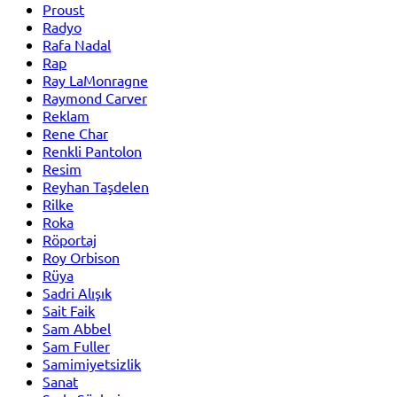
Proust
Radyo
Rafa Nadal
Rap
Ray LaMonragne
Raymond Carver
Reklam
Rene Char
Renkli Pantolon
Resim
Reyhan Taşdelen
Rilke
Roka
Röportaj
Roy Orbison
Rüya
Sadri Alışık
Sait Faik
Sam Abbel
Sam Fuller
Samimiyetsizlik
Sanat