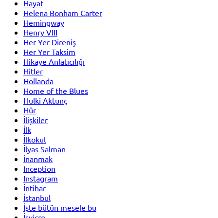
Hayat
Helena Bonham Carter
Hemingway
Henry VIII
Her Yer Direniş
Her Yer Taksim
Hikaye Anlatıcılığı
Hitler
Hollanda
Home of the Blues
Hulki Aktunç
Hür
İlişkiler
İlk
İlkokul
İlyas Salman
İnanmak
Inception
Instagram
İntihar
İstanbul
İşte bütün mesele bu
İsviçre