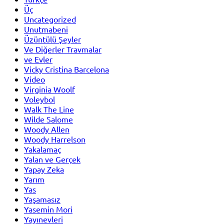
Üç
Uncategorized
Unutmabeni
Üzüntülü Şeyler
Ve Diğerler Travmalar
ve Evler
Vicky Cristina Barcelona
Video
Virginia Woolf
Voleybol
Walk The Line
Wilde Salome
Woody Allen
Woody Harrelson
Yakalamaç
Yalan ve Gerçek
Yapay Zeka
Yarım
Yas
Yaşamasız
Yasemin Mori
Yayınevleri