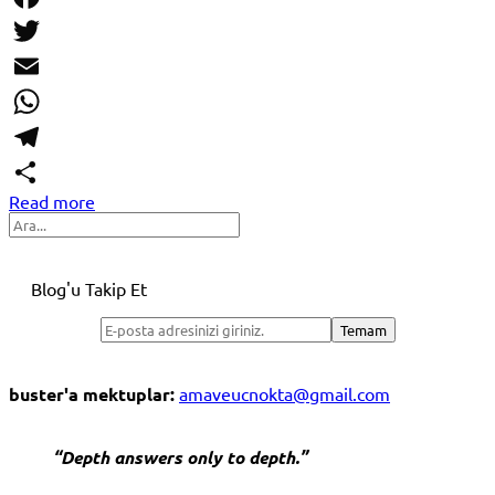
Link
Facebook
Twitter
Email
WhatsApp
Telegram
Read more
Share
Search
Blog'u Takip Et
buster'a mektuplar:
amaveucnokta@gmail.com
“Depth answers only to depth.”