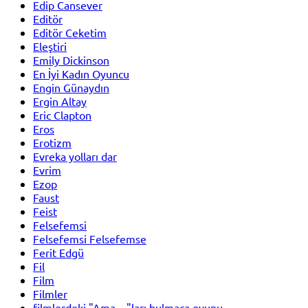
Edip Cansever
Editör
Editör Ceketim
Eleştiri
Emily Dickinson
En İyi Kadın Oyuncu
Engin Günaydın
Ergin Altay
Eric Clapton
Eros
Erotizm
Evreka yolları dar
Evrim
Ezop
Faust
Feist
Felsefemsi
Felsefemsi Felsefemse
Ferit Edgü
Fil
Film
Filmler
filmlerdeki "Ama…"ları bulmaca oyunu