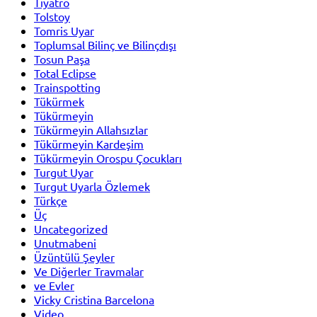
Tiyatro
Tolstoy
Tomris Uyar
Toplumsal Bilinç ve Bilinçdışı
Tosun Paşa
Total Eclipse
Trainspotting
Tükürmek
Tükürmeyin
Tükürmeyin Allahsızlar
Tükürmeyin Kardeşim
Tükürmeyin Orospu Çocukları
Turgut Uyar
Turgut Uyarla Özlemek
Türkçe
Üç
Uncategorized
Unutmabeni
Üzüntülü Şeyler
Ve Diğerler Travmalar
ve Evler
Vicky Cristina Barcelona
Video