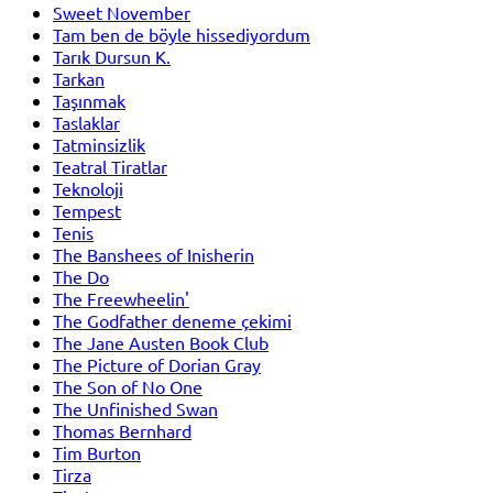
Sweet November
Tam ben de böyle hissediyordum
Tarık Dursun K.
Tarkan
Taşınmak
Taslaklar
Tatminsizlik
Teatral Tiratlar
Teknoloji
Tempest
Tenis
The Banshees of Inisherin
The Do
The Freewheelin'
The Godfather deneme çekimi
The Jane Austen Book Club
The Picture of Dorian Gray
The Son of No One
The Unfinished Swan
Thomas Bernhard
Tim Burton
Tirza