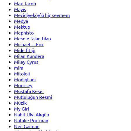
Max Jacob
Mayıs
Mecidiyeköy'ü hiç sevmem
Medya
Mektup
Mephisto
Mesele falan filan
Michael J. Fox
Mide fıtığı
Milan Kundera
Miley Cyrus
mim
Mitoloji
Modigliani
Morrisey
Mustafa Keser
Mutluluğun Resmi
Müzik
My Girl
Nahit Ulvi Akgün
Natalie Portman
Neil Gaiman