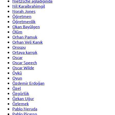
Nietzsche ağladığında
Nil Karaibrahimgil
Norah Jones
Öğretmen
Öğretmenlik
Okan Bayülgen
Ölüm
Orhan Pamuk
Orhan Veli Kanık
Orospu
Ortaya karışık
Oscar
Oscar Speech
Oscar Wilde
Öykü
Oyun
Özdemir Erdoğan
Özel
Özgürlük
Özkan Uğur
Özlemek
Pablo Neruda
Pablo Picasso