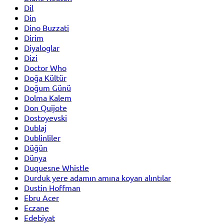
Dil
Din
Dino Buzzati
Dirim
Diyaloglar
Dizi
Doctor Who
Doğa Kültür
Doğum Günü
Dolma Kalem
Don Quijote
Dostoyevski
Dublaj
Dublinliler
Düğün
Dünya
Duquesne Whistle
Durduk yere adamın amına koyan alıntılar
Dustin Hoffman
Ebru Acer
Eczane
Edebiyat