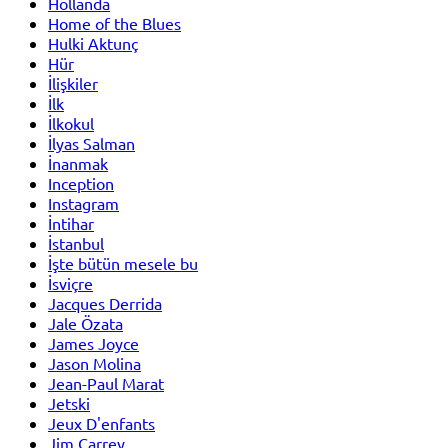
Hollanda
Home of the Blues
Hulki Aktunç
Hür
İlişkiler
İlk
İlkokul
İlyas Salman
İnanmak
Inception
Instagram
İntihar
İstanbul
İşte bütün mesele bu
İsviçre
Jacques Derrida
Jale Özata
James Joyce
Jason Molina
Jean-Paul Marat
Jetski
Jeux D'enfants
Jim Carrey