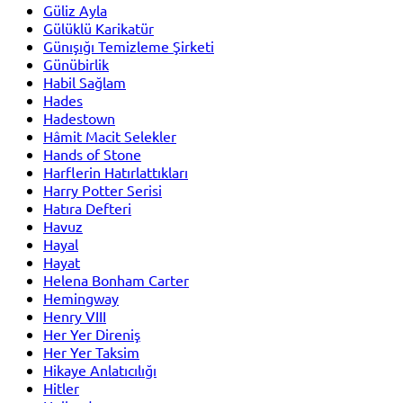
Güliz Ayla
Gülüklü Karikatür
Günışığı Temizleme Şirketi
Günübirlik
Habil Sağlam
Hades
Hadestown
Hâmit Macit Selekler
Hands of Stone
Harflerin Hatırlattıkları
Harry Potter Serisi
Hatıra Defteri
Havuz
Hayal
Hayat
Helena Bonham Carter
Hemingway
Henry VIII
Her Yer Direniş
Her Yer Taksim
Hikaye Anlatıcılığı
Hitler