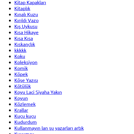
Kitap Kapakları
Kitaplık
Kınalı Kuzu
Kırıldı Vazo
Kış Uykusu
Kısa Hikaye
Kısa Kısa
Kıskançlık
kkkkk
Koku
Koleksiyon
Komik
Köpek
Köşe Yazısı
Kötülük
Koyu Laci Siyaha Yakın
Koyun
Közlemek
Krallar
Kuçu kuçu
Kudurdum
Kullanmayın lan şu yazarları artık
Kuyumcu