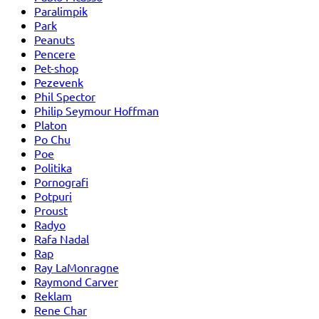
Paralimpik
Park
Peanuts
Pencere
Pet-shop
Pezevenk
Phil Spector
Philip Seymour Hoffman
Platon
Po Chu
Poe
Politika
Pornografi
Potpuri
Proust
Radyo
Rafa Nadal
Rap
Ray LaMonragne
Raymond Carver
Reklam
Rene Char