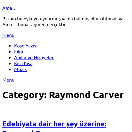
Skip
Ama…
to
Birinin bu öyküyü uydurmuş ya da bulmuş olma ihtimali var.
content
Ama… buna rağmen gerçektir.
Menu
Köşe Yazısı
Film
Anılar ve Hikayeler
Kısa Kısa
Müzik
Menu
Category:
Raymond Carver
Edebiyata dair her şey üzerine: