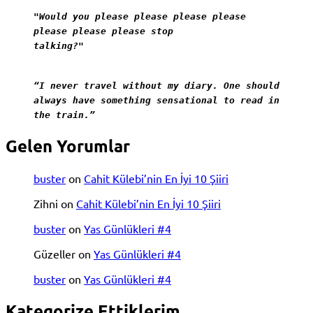
"Would you please please please please
please please please stop
talking?"
“I never travel without my diary. One should
always have something sensational to read in
the train.”
Gelen Yorumlar
buster
on
Cahit Külebi’nin En İyi 10 Şiiri
Zihni
on
Cahit Külebi’nin En İyi 10 Şiiri
buster
on
Yas Günlükleri #4
Güzeller
on
Yas Günlükleri #4
buster
on
Yas Günlükleri #4
Kategorize Ettiklerim