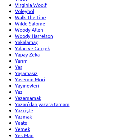
Virginia Woolf
Voleybol
Walk The Line
Wilde Salome
Woody Allen
Woody Harrelson
Yakalamaç
Yalan ve Gerçek
Yapay Zeka
Yarım
Yas
Yaşamasız
Yasemin Mori
Yayınevleri
Yaz
Yazamamak
Yazan'dan yazara tamam
Yazı işte
Yazmak
Yeats
Yemek
Yes Man