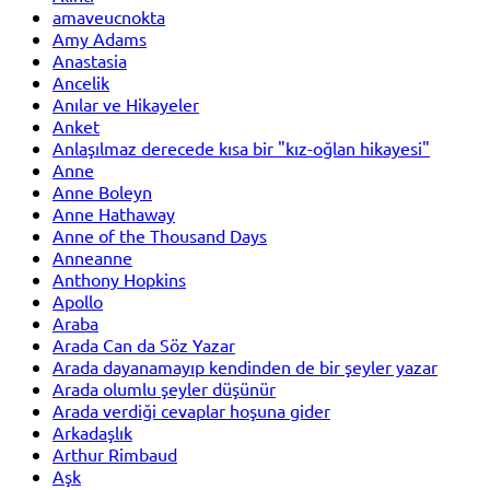
amaveucnokta
Amy Adams
Anastasia
Ancelik
Anılar ve Hikayeler
Anket
Anlaşılmaz derecede kısa bir "kız-oğlan hikayesi"
Anne
Anne Boleyn
Anne Hathaway
Anne of the Thousand Days
Anneanne
Anthony Hopkins
Apollo
Araba
Arada Can da Söz Yazar
Arada dayanamayıp kendinden de bir şeyler yazar
Arada olumlu şeyler düşünür
Arada verdiği cevaplar hoşuna gider
Arkadaşlık
Arthur Rimbaud
Aşk