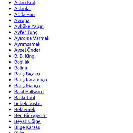
Aslan Kral
Aslanlar
Atilla Han
Avrupa
Aybüke Yalçın
Ayfer Tunç
Ayırdına Varmak
Ayrımsamak
Aysel Önder
B. B. King
Bağlılık
Balina
Barış Bıçakçı
Barış Karamuço
Barış Manço
Basil Hallward
Basketbol
bebek buster
Beklemek
Ben Bir Ağacım
Beyaz Gölge
Bilge Karasu
Bilim