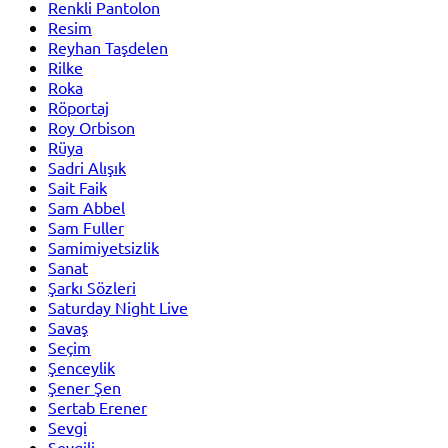
Renkli Pantolon
Resim
Reyhan Taşdelen
Rilke
Roka
Röportaj
Roy Orbison
Rüya
Sadri Alışık
Sait Faik
Sam Abbel
Sam Fuller
Samimiyetsizlik
Sanat
Şarkı Sözleri
Saturday Night Live
Savaş
Seçim
Şenceylik
Şener Şen
Sertab Erener
Sevgi
Sevgili