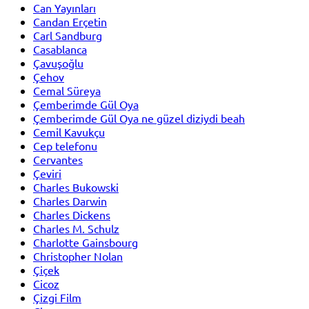
Can Yayınları
Candan Erçetin
Carl Sandburg
Casablanca
Çavuşoğlu
Çehov
Cemal Süreya
Çemberimde Gül Oya
Çemberimde Gül Oya ne güzel diziydi beah
Cemil Kavukçu
Cep telefonu
Cervantes
Çeviri
Charles Bukowski
Charles Darwin
Charles Dickens
Charles M. Schulz
Charlotte Gainsbourg
Christopher Nolan
Çiçek
Cicoz
Çizgi Film