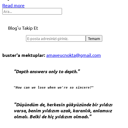
Read more
Share
Search
Blog'u Takip Et
buster'a mektuplar:
amaveucnokta@gmail.com
“Depth answers only to depth.”
"How can we lose when we're so sincere?"
"Düşündüm de, herkesin gökyüzünde bir yıldızı
varsa, benim yıldızım uzak, karanlık, anlamsız
olmalı. Belki de hiç yıldızım olmadı."