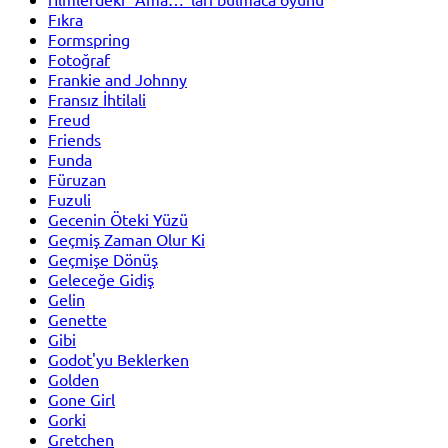
Fıkra
Formspring
Fotoğraf
Frankie and Johnny
Fransız İhtilali
Freud
Friends
Funda
Füruzan
Fuzuli
Gecenin Öteki Yüzü
Geçmiş Zaman Olur Ki
Geçmişe Dönüş
Geleceğe Gidiş
Gelin
Genette
Gibi
Godot'yu Beklerken
Golden
Gone Girl
Gorki
Gretchen