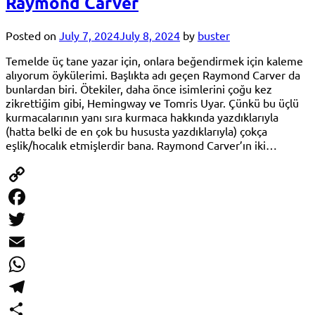
Raymond Carver
Posted on
July 7, 2024
July 8, 2024
by
buster
Temelde üç tane yazar için, onlara beğendirmek için kaleme
alıyorum öykülerimi. Başlıkta adı geçen Raymond Carver da
bunlardan biri. Ötekiler, daha önce isimlerini çoğu kez
zikrettiğim gibi, Hemingway ve Tomris Uyar. Çünkü bu üçlü
kurmacalarının yanı sıra kurmaca hakkında yazdıklarıyla
(hatta belki de en çok bu hususta yazdıklarıyla) çokça
eşlik/hocalık etmişlerdir bana. Raymond Carver’ın iki…
Copy
Link
Facebook
Twitter
Email
WhatsApp
Telegram