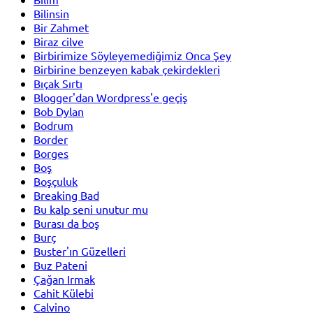
Bilinsin
Bir Zahmet
Biraz cilve
Birbirimize Söyleyemediğimiz Onca Şey
Birbirine benzeyen kabak çekirdekleri
Bıçak Sırtı
Blogger'dan Wordpress'e geçiş
Bob Dylan
Bodrum
Border
Borges
Boş
Boşçuluk
Breaking Bad
Bu kalp seni unutur mu
Burası da boş
Burç
Buster'ın Güzelleri
Buz Pateni
Çağan Irmak
Cahit Külebi
Calvino