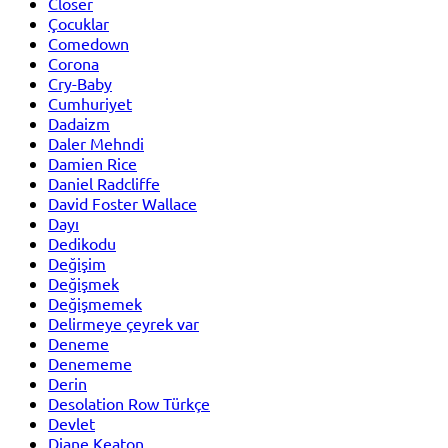
Closer
Çocuklar
Comedown
Corona
Cry-Baby
Cumhuriyet
Dadaizm
Daler Mehndi
Damien Rice
Daniel Radcliffe
David Foster Wallace
Dayı
Dedikodu
Değişim
Değişmek
Değişmemek
Delirmeye çeyrek var
Deneme
Denememe
Derin
Desolation Row Türkçe
Devlet
Diane Keaton