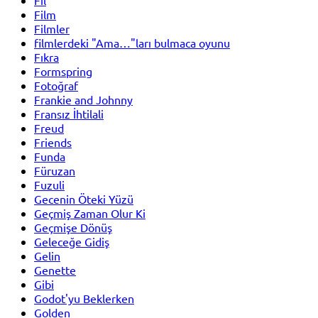
Film
Filmler
filmlerdeki "Ama…"ları bulmaca oyunu
Fıkra
Formspring
Fotoğraf
Frankie and Johnny
Fransız İhtilali
Freud
Friends
Funda
Füruzan
Fuzuli
Gecenin Öteki Yüzü
Geçmiş Zaman Olur Ki
Geçmişe Dönüş
Geleceğe Gidiş
Gelin
Genette
Gibi
Godot'yu Beklerken
Golden