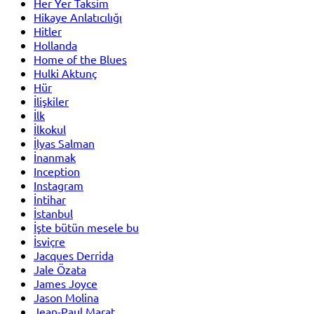
Her Yer Taksim
Hikaye Anlatıcılığı
Hitler
Hollanda
Home of the Blues
Hulki Aktunç
Hür
İlişkiler
İlk
İlkokul
İlyas Salman
İnanmak
Inception
Instagram
İntihar
İstanbul
İşte bütün mesele bu
İsviçre
Jacques Derrida
Jale Özata
James Joyce
Jason Molina
Jean-Paul Marat