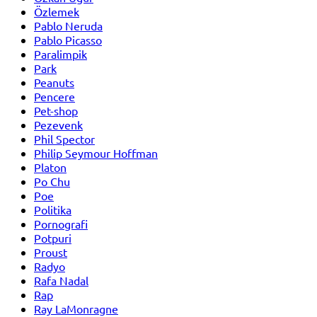
Özlemek
Pablo Neruda
Pablo Picasso
Paralimpik
Park
Peanuts
Pencere
Pet-shop
Pezevenk
Phil Spector
Philip Seymour Hoffman
Platon
Po Chu
Poe
Politika
Pornografi
Potpuri
Proust
Radyo
Rafa Nadal
Rap
Ray LaMonragne