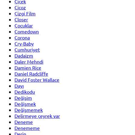
Çiçek
Cicoz
Çizgi Film
Closer
Çocuklar
Comedown
Corona
Cry-Baby
Cumhuriyet
Dadaizm
Daler Mehndi
Damien Rice
Daniel Radcliffe
David Foster Wallace
Dayı
Dedikodu
Değişim
Değişmek
Değişmemek
Delirmeye çeyrek var
Deneme
Denememe
Derin