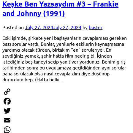
Keşke Ben Yazsaydım #3 – Frankie
and Johnny (1991)
Posted on
July 27, 2024
July 27, 2024
by
buster
Eski işimde, şirkete yeni başlayanların cevaplaması gereken
bazı sorular vardı. Bunlar, yenilerle eskilerin kaynaşmasına
yardımcı olacak türden, birtakım “en” sorularıydı. En
sevdiğiniz yemek, şehir hatta film nedir gibi. İçinden
istediğiniz beş taneyi seçip yanıt veriyordunuz. Benim giriş
tarihimden sonra bu uygulamaya geçildiğinden aynı sorular
bana sorulacak olsa nasıl cevaplardım diye düşünüp
dururdum hep. (Hatta belki…
Copy
Link
Facebook
Twitter
Email