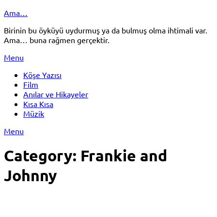
Skip
Ama…
to
Birinin bu öyküyü uydurmuş ya da bulmuş olma ihtimali var.
content
Ama… buna rağmen gerçektir.
Menu
Köşe Yazısı
Film
Anılar ve Hikayeler
Kısa Kısa
Müzik
Menu
Category:
Frankie and
Johnny