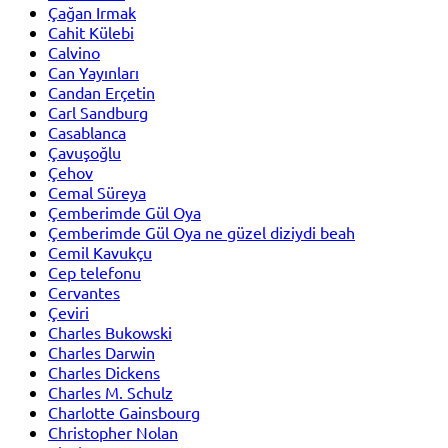
Çağan Irmak
Cahit Külebi
Calvino
Can Yayınları
Candan Erçetin
Carl Sandburg
Casablanca
Çavuşoğlu
Çehov
Cemal Süreya
Çemberimde Gül Oya
Çemberimde Gül Oya ne güzel diziydi beah
Cemil Kavukçu
Cep telefonu
Cervantes
Çeviri
Charles Bukowski
Charles Darwin
Charles Dickens
Charles M. Schulz
Charlotte Gainsbourg
Christopher Nolan