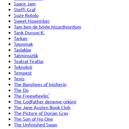
Space Jam
Steffi Graf
Suze Rotolo
Sweet November
Tam ben de böyle hissediyordum
Tarık Dursun K.
Tarkan
Taşınmak
Taslaklar
Tatminsizlik
Teatral Tiratlar
Teknoloji
Tempest
Tenis
The Banshees of Inisherin
The Do
The Freewheelin'
The Godfather deneme çekimi
The Jane Austen Book Club
The Picture of Dorian Gray
The Son of No One
The Unfinished Swan