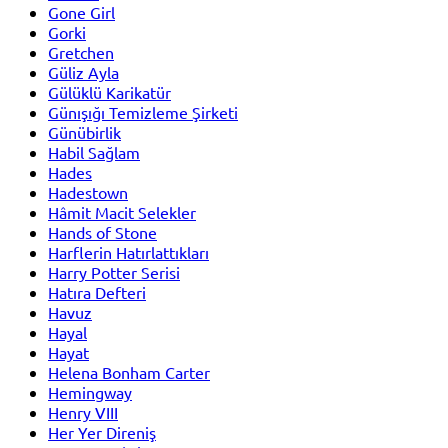
Gone Girl
Gorki
Gretchen
Güliz Ayla
Gülüklü Karikatür
Günışığı Temizleme Şirketi
Günübirlik
Habil Sağlam
Hades
Hadestown
Hâmit Macit Selekler
Hands of Stone
Harflerin Hatırlattıkları
Harry Potter Serisi
Hatıra Defteri
Havuz
Hayal
Hayat
Helena Bonham Carter
Hemingway
Henry VIII
Her Yer Direniş