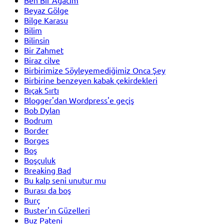
Beyaz Gölge
Bilge Karasu
Bilim
Bilinsin
Bir Zahmet
Biraz cilve
Birbirimize Söyleyemediğimiz Onca Şey
Birbirine benzeyen kabak çekirdekleri
Bıçak Sırtı
Blogger'dan Wordpress'e geçiş
Bob Dylan
Bodrum
Border
Borges
Boş
Boşçuluk
Breaking Bad
Bu kalp seni unutur mu
Burası da boş
Burç
Buster'ın Güzelleri
Buz Pateni