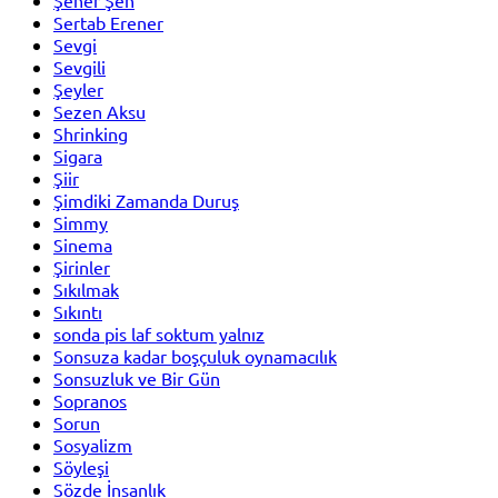
Sertab Erener
Sevgi
Sevgili
Şeyler
Sezen Aksu
Shrinking
Sigara
Şiir
Şimdiki Zamanda Duruş
Simmy
Sinema
Şirinler
Sıkılmak
Sıkıntı
sonda pis laf soktum yalnız
Sonsuza kadar boşçuluk oynamacılık
Sonsuzluk ve Bir Gün
Sopranos
Sorun
Sosyalizm
Söyleşi
Sözde İnsanlık