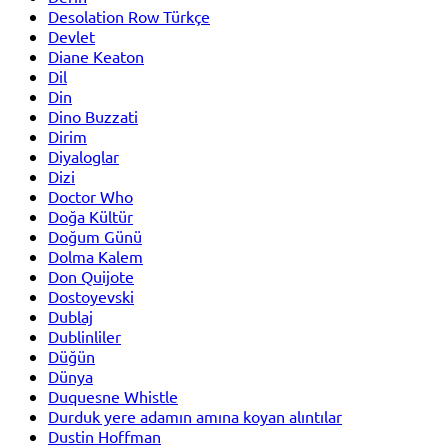
Desolation Row Türkçe
Devlet
Diane Keaton
Dil
Din
Dino Buzzati
Dirim
Diyaloglar
Dizi
Doctor Who
Doğa Kültür
Doğum Günü
Dolma Kalem
Don Quijote
Dostoyevski
Dublaj
Dublinliler
Düğün
Dünya
Duquesne Whistle
Durduk yere adamın amına koyan alıntılar
Dustin Hoffman