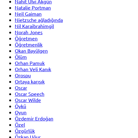
Nahit Ulvi Akgün
Natalie Portman
Neil Gaiman
Nietzsche ağladığında
Nil Karaibrahimgil
Norah Jones
Öğretmen
Öğretmenlik
Okan Bayülgen
Ölüm
Orhan Pamuk
Orhan Veli Kanık
Orospu
Ortaya karışık
Oscar
Oscar Speech
Oscar Wilde
Öykü
Oyun
Özdemir Erdoğan
Özel
Özgürlük
Özkan Uğur