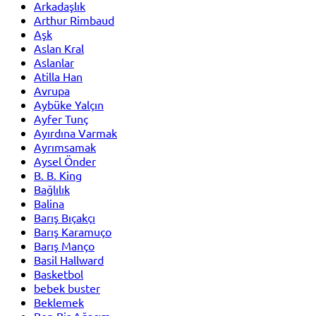
Arkadaşlık
Arthur Rimbaud
Aşk
Aslan Kral
Aslanlar
Atilla Han
Avrupa
Aybüke Yalçın
Ayfer Tunç
Ayırdına Varmak
Ayrımsamak
Aysel Önder
B. B. King
Bağlılık
Balina
Barış Bıçakçı
Barış Karamuço
Barış Manço
Basil Hallward
Basketbol
bebek buster
Beklemek
Ben Bir Ağacım