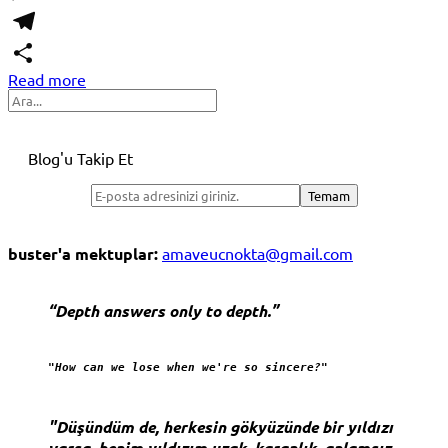
WhatsApp
Telegram
Read more
Share
Search
Blog'u Takip Et
buster'a mektuplar:
amaveucnokta@gmail.com
“Depth answers only to depth.”
"How can we lose when we're so sincere?"
"Düşündüm de, herkesin gökyüzünde bir yıldızı
varsa, benim yıldızım uzak, karanlık, anlamsız