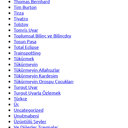
Thomas Bernhard
Tim Burton
Tirza
Tiyatro
Tolstoy
Tomris Uyar
Toplumsal Bilinç ve Bilinçdışı
Tosun Paşa
Total Eclipse
Trainspotting
Tükürmek
Tükürmeyin
Tükürmeyin Allahsızlar
Tükürmeyin Kardeşim
Tükürmeyin Orospu Çocukları
Turgut Uyar
Turgut Uyarla Özlemek
Türkçe
Üç
Uncategorized
Unutmabeni
Üzüntülü Şeyler
Ve Diğerler Travmalar