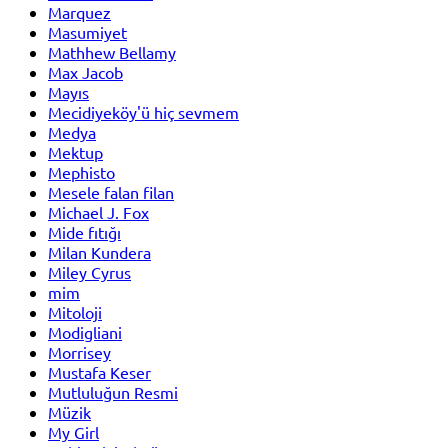
Marquez
Masumiyet
Mathhew Bellamy
Max Jacob
Mayıs
Mecidiyeköy'ü hiç sevmem
Medya
Mektup
Mephisto
Mesele falan filan
Michael J. Fox
Mide fıtığı
Milan Kundera
Miley Cyrus
mim
Mitoloji
Modigliani
Morrisey
Mustafa Keser
Mutluluğun Resmi
Müzik
My Girl