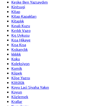
Keşke Ben Yazsaydım
Kintsugi
Kitap
Kitap Kapakları
Kitaplık
Kınalı Kuzu
Kırıldı Vazo
Kış Uykusu
Kısa Hikaye
Kısa Kısa
Kıskançlık
kkkkk
Koku
Koleksiyon
Komik
Köpek
Köşe Yazısı
Kötülük
Koyu Laci Siyaha Yakın
Koyun
Közlemek
Krallar
Kuçu kuçu