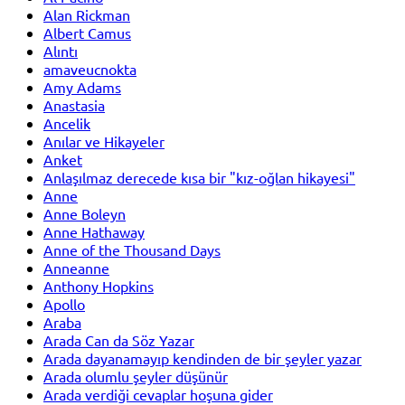
Alan Rickman
Albert Camus
Alıntı
amaveucnokta
Amy Adams
Anastasia
Ancelik
Anılar ve Hikayeler
Anket
Anlaşılmaz derecede kısa bir "kız-oğlan hikayesi"
Anne
Anne Boleyn
Anne Hathaway
Anne of the Thousand Days
Anneanne
Anthony Hopkins
Apollo
Araba
Arada Can da Söz Yazar
Arada dayanamayıp kendinden de bir şeyler yazar
Arada olumlu şeyler düşünür
Arada verdiği cevaplar hoşuna gider