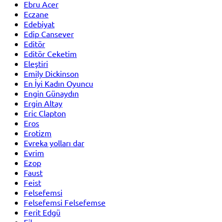
Ebru Acer
Eczane
Edebiyat
Edip Cansever
Editör
Editör Ceketim
Eleştiri
Emily Dickinson
En İyi Kadın Oyuncu
Engin Günaydın
Ergin Altay
Eric Clapton
Eros
Erotizm
Evreka yolları dar
Evrim
Ezop
Faust
Feist
Felsefemsi
Felsefemsi Felsefemse
Ferit Edgü
Fil