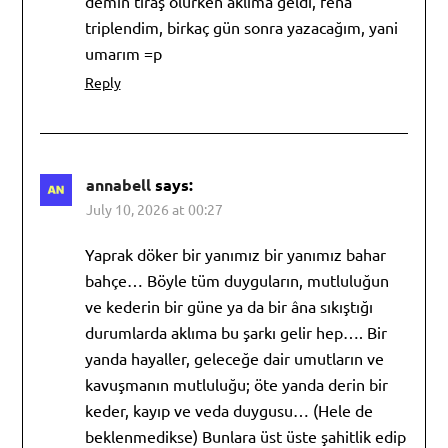
demin tıraş olurken aklıma geldi, fena
triplendim, birkaç gün sonra yazacağım, yani
umarım =p
Reply
annabell
says:
July 10, 2026 at 00:27
Yaprak döker bir yanımız bir yanımız bahar
bahçe… Böyle tüm duyguların, mutluluğun
ve kederin bir güne ya da bir âna sıkıştığı
durumlarda aklıma bu şarkı gelir hep…. Bir
yanda hayaller, geleceğe dair umutların ve
kavuşmanın mutluluğu; öte yanda derin bir
keder, kayıp ve veda duygusu… (Hele de
beklenmedikse) Bunlara üst üste şahitlik edip