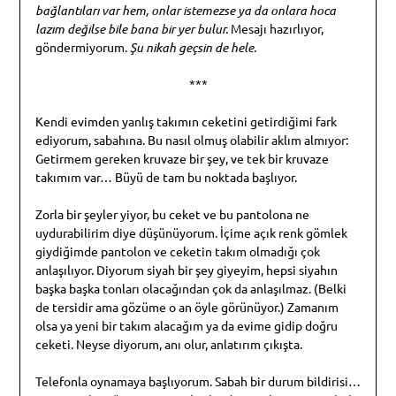
bağlantıları var hem, onlar istemezse ya da onlara hoca
lazım değilse bile bana bir yer bulur.
Mesajı hazırlıyor,
göndermiyorum.
Şu nikah geçsin de hele.
***
Kendi evimden yanlış takımın ceketini getirdiğimi fark
ediyorum, sabahına. Bu nasıl olmuş olabilir aklım almıyor:
Getirmem gereken kruvaze bir şey, ve tek bir kruvaze
takımım var… Büyü de tam bu noktada başlıyor.
Zorla bir şeyler yiyor, bu ceket ve bu pantolona ne
uydurabilirim diye düşünüyorum. İçime açık renk gömlek
giydiğimde pantolon ve ceketin takım olmadığı çok
anlaşılıyor. Diyorum siyah bir şey giyeyim, hepsi siyahın
başka başka tonları olacağından çok da anlaşılmaz. (Belki
de tersidir ama gözüme o an öyle görünüyor.) Zamanım
olsa ya yeni bir takım alacağım ya da evime gidip doğru
ceketi. Neyse diyorum, anı olur, anlatırım çıkışta.
Telefonla oynamaya başlıyorum. Sabah bir durum bildirisi…