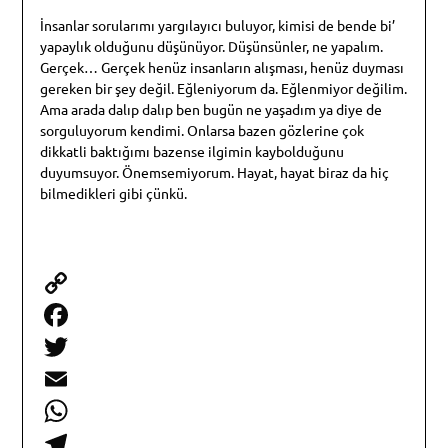
İnsanlar sorularımı yargılayıcı buluyor, kimisi de bende bi’
yapaylık olduğunu düşünüyor. Düşünsünler, ne yapalım.
Gerçek… Gerçek henüz insanların alışması, henüz duyması
gereken bir şey değil. Eğleniyorum da. Eğlenmiyor değilim.
Ama arada dalıp dalıp ben bugün ne yaşadım ya diye de
sorguluyorum kendimi. Onlarsa bazen gözlerine çok
dikkatli baktığımı bazense ilgimin kaybolduğunu
duyumsuyor. Önemsemiyorum. Hayat, hayat biraz da hiç
bilmedikleri gibi çünkü.
Copy
Link
Facebook
Twitter
Email
WhatsApp