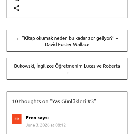
Telegram
Share
Post
← “Kitap okumak neden bu kadar zor geliyor?” –
navigation
David Foster Wallace
Bukowski, İngilizce Öğretmenim Lucas ve Roberta
→
10 thoughts on “
Yas Günlükleri #3
”
Eren
says:
June 3, 2026 at 08:12