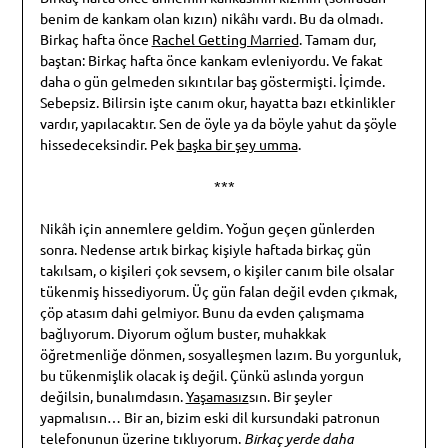
benim de kankam olan kızın) nikâhı vardı. Bu da olmadı.
Birkaç hafta önce
Rachel Getting Married
. Tamam dur,
baştan: Birkaç hafta önce kankam evleniyordu. Ve fakat
daha o gün gelmeden sıkıntılar baş göstermişti. İçimde.
Sebepsiz. Bilirsin işte canım okur, hayatta bazı etkinlikler
vardır, yapılacaktır. Sen de öyle ya da böyle yahut da şöyle
hissedeceksindir. Pek
başka bir şey umma
.
***
Nikâh için annemlere geldim. Yoğun geçen günlerden
sonra. Nedense artık birkaç kişiyle haftada birkaç gün
takılsam, o kişileri çok sevsem, o kişiler canım bile olsalar
tükenmiş hissediyorum. Üç gün falan değil evden çıkmak,
çöp atasım dahi gelmiyor. Bunu da evden çalışmama
bağlıyorum. Diyorum oğlum buster, muhakkak
öğretmenliğe dönmen, sosyalleşmen lazım. Bu yorgunluk,
bu tükenmişlik olacak iş değil. Çünkü aslında yorgun
değilsin, bunalımdasın.
Yaşamasız
sın. Bir şeyler
yapmalısın… Bir an, bizim eski dil kursundaki patronun
telefonunun üzerine tıklıyorum.
Birkaç yerde daha