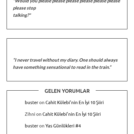
"Would you please please please please please please
please stop
talking?"
“I never travel without my diary. One should always
have something sensational to read in the train.”
GELEN YORUMLAR
buster
on
Cahit Külebi’nin En İyi 10 Şiiri
Zihni
on
Cahit Külebi’nin En İyi 10 Şiiri
buster
on
Yas Günlükleri #4