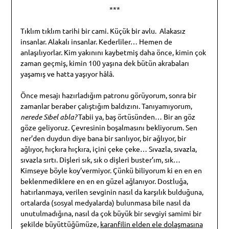
***
Tıklım tıklım tarihi bir cami. Küçük bir avlu. Alakasız
insanlar. Alakalı insanlar. Kederliler… Hemen de
anlaşılıyorlar. Kim yakınını kaybetmiş daha önce, kimin çok
zaman geçmiş, kimin 100 yaşına dek bütün akrabaları
yaşamış ve hatta yaşıyor hâlâ.
Önce mesajı hazırladığım patronu görüyorum, sonra bir
zamanlar beraber çalıştığım baldızını. Tanıyamıyorum,
nerede Sibel abla?
Tabii ya, baş örtüsünden… Bir an göz
göze geliyoruz. Çevresinin boşalmasını bekliyorum. Sen
ner’den duydun diye bana bir sarılıyor, bir ağlıyor, bir
ağlıyor, hıçkıra hıçkıra, içini çeke çeke… Sıvazla, sıvazla,
sıvazla sırtı. Dişleri sık, sık o dişleri buster’ım, sık…
Kimseye böyle koy’vermiyor. Çünkü biliyorum ki en en en
beklenmediklere en en en güzel ağlanıyor. Dostluğa,
hatırlanmaya, verilen sevginin nasıl da karşılık bulduğuna,
ortalarda (sosyal medyalarda) bulunmasa bile nasıl da
unutulmadığına, nasıl da çok büyük bir sevgiyi samimi bir
şekilde büyüttüğümüze,
karanfilin elden ele dolaşmasına