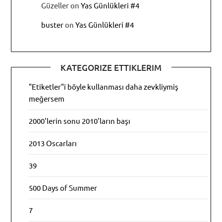
Güzeller
on
Yas Günlükleri #4
buster
on
Yas Günlükleri #4
KATEGORIZE ETTIKLERIM
"Etiketler"i böyle kullanması daha zevkliymiş
meğersem
2000'lerin sonu 2010'ların başı
2013 Oscarları
39
500 Days of Summer
7