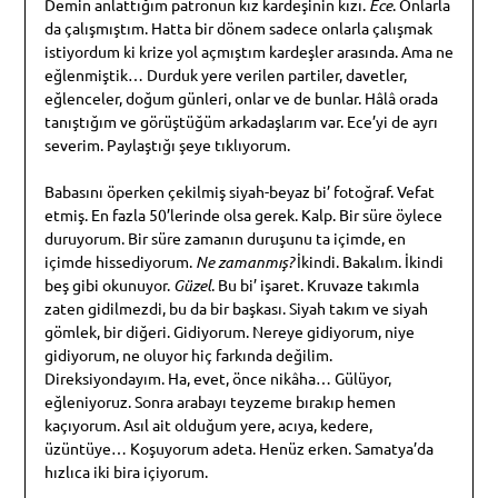
Demin anlattığım patronun kız kardeşinin kızı.
Ece
. Onlarla
da çalışmıştım. Hatta bir dönem sadece onlarla çalışmak
istiyordum ki krize yol açmıştım kardeşler arasında. Ama ne
eğlenmiştik… Durduk yere verilen partiler, davetler,
eğlenceler, doğum günleri, onlar ve de bunlar. Hâlâ orada
tanıştığım ve görüştüğüm arkadaşlarım var. Ece’yi de ayrı
severim. Paylaştığı şeye tıklıyorum.
Babasını öperken çekilmiş siyah-beyaz bi’ fotoğraf. Vefat
etmiş. En fazla 50’lerinde olsa gerek. Kalp. Bir süre öylece
duruyorum. Bir süre zamanın duruşunu ta içimde, en
içimde hissediyorum.
Ne zamanmış?
İkindi. Bakalım. İkindi
beş gibi okunuyor.
Güzel
. Bu bi’ işaret. Kruvaze takımla
zaten gidilmezdi, bu da bir başkası. Siyah takım ve siyah
gömlek, bir diğeri. Gidiyorum. Nereye gidiyorum, niye
gidiyorum, ne oluyor hiç farkında değilim.
Direksiyondayım. Ha, evet, önce nikâha… Gülüyor,
eğleniyoruz. Sonra arabayı teyzeme bırakıp hemen
kaçıyorum. Asıl ait olduğum yere, acıya, kedere,
üzüntüye… Koşuyorum adeta. Henüz erken. Samatya’da
hızlıca iki bira içiyorum.