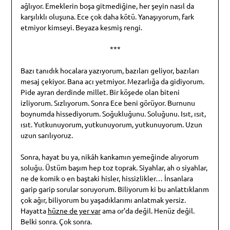
ağlıyor. Emeklerin boşa gitmediğine, her şeyin nasıl da
karşılıklı oluşuna. Ece çok daha kötü. Yanaşıyorum, fark
etmiyor kimseyi. Beyaza kesmiş rengi.
***
Bazı tanıdık hocalara yazıyorum, bazıları geliyor, bazıları
mesaj çekiyor. Bana acı yetmiyor. Mezarlığa da gidiyorum.
Pide ayran derdinde millet. Bir köşede olan biteni
izliyorum. Sızlıyorum. Sonra Ece beni görüyor. Burnunu
boynumda hissediyorum. Soğukluğunu. Soluğunu. Isıt, ısıt,
ısıt. Yutkunuyorum, yutkunuyorum, yutkunuyorum. Uzun
uzun sarılıyoruz.
Sonra, hayat bu ya, nikâh kankamın yemeğinde alıyorum
soluğu. Üstüm başım hep toz toprak. Siyahlar, ah o siyahlar,
ne de komik o en baştaki hisler, hissizlikler… İnsanlara
garip garip sorular soruyorum. Biliyorum ki bu anlattıklarım
çok ağır, biliyorum bu yaşadıklarımı anlatmak yersiz.
Hayatta
hüzne de yer var
ama or’da değil. Henüz değil.
Belki sonra. Çok sonra.