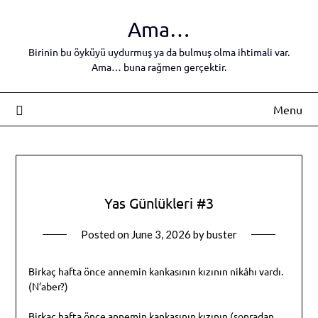
Skip
Ama…
to
content
Birinin bu öyküyü uydurmuş ya da bulmuş olma ihtimali var.
Ama… buna rağmen gerçektir.
Menu
Yas Günlükleri #3
Posted on
June 3, 2026
by
buster
Birkaç hafta önce annemin kankasının kızının nikâhı vardı.
(N’aber?)
Birkaç hafta önce annemin kankasının kızının (sonradan