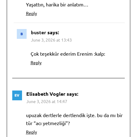
Yaşattın, harika bir anlatım…
Reply
buster
says:
June 3, 2026 at 13:43
Çok teşekkür ederim Erenim :kalp:
Reply
Elisabeth Vogler
says:
June 3, 2026 at 14:47
upuzak dertlerle dertlendik işte. bu da mı bir
tür “acı yetmezliği”?
Reply