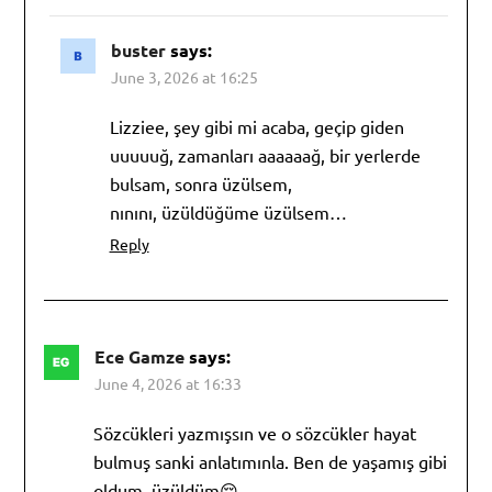
buster
says:
June 3, 2026 at 16:25
Lizziee, şey gibi mi acaba, geçip giden
uuuuuğ, zamanları aaaaaağ, bir yerlerde
bulsam, sonra üzülsem,
nınını, üzüldüğüme üzülsem…
Reply
Ece Gamze
says:
June 4, 2026 at 16:33
Sözcükleri yazmışsın ve o sözcükler hayat
bulmuş sanki anlatımınla. Ben de yaşamış gibi
oldum, üzüldüm😔