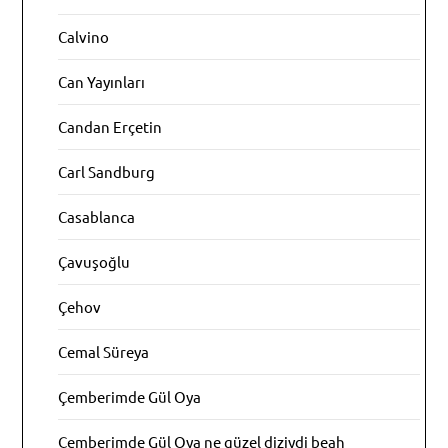
Calvino
Can Yayınları
Candan Erçetin
Carl Sandburg
Casablanca
Çavuşoğlu
Çehov
Cemal Süreya
Çemberimde Gül Oya
Çemberimde Gül Oya ne güzel diziydi beah