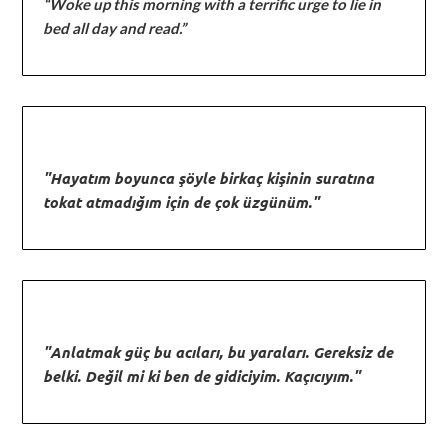
“Woke up this morning with a terrific urge to lie in
bed all day and read.”
"Hayatım boyunca şöyle birkaç kişinin suratına
tokat atmadığım için de çok üzgünüm."
"Anlatmak güç bu acıları, bu yaraları. Gereksiz de
belki. Değil mi ki ben de gidiciyim. Kaçıcıyım."