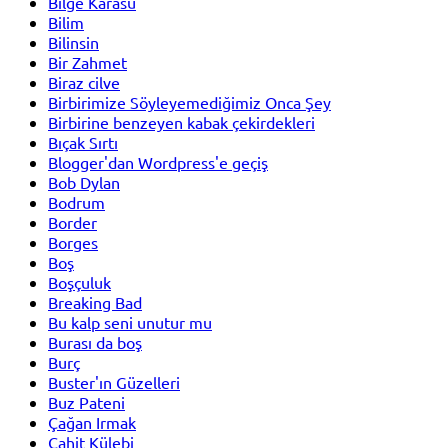
Bilge Karasu
Bilim
Bilinsin
Bir Zahmet
Biraz cilve
Birbirimize Söyleyemediğimiz Onca Şey
Birbirine benzeyen kabak çekirdekleri
Bıçak Sırtı
Blogger'dan Wordpress'e geçiş
Bob Dylan
Bodrum
Border
Borges
Boş
Boşçuluk
Breaking Bad
Bu kalp seni unutur mu
Burası da boş
Burç
Buster'ın Güzelleri
Buz Pateni
Çağan Irmak
Cahit Külebi