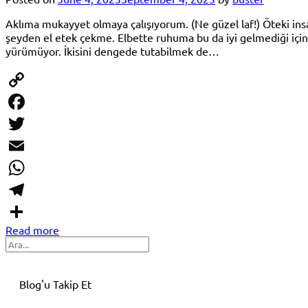
Aklıma mukayyet olmaya çalışıyorum. (Ne güzel laf!) Öteki ins
şeyden el etek çekme. Elbette ruhuma bu da iyi gelmediği içi
yürümüyor. İkisini dengede tutabilmek de…
Copy
Link
Facebook
Twitter
Email
WhatsApp
Telegram
Read more
Share
Search
Blog'u Takip Et