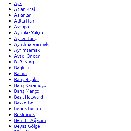
Aşk
Aslan Kral
Aslanlar
Atilla Han
Avrupa
Aybüke Yalçın
Ayfer Tunç
Ayırdına Varmak
Ayrımsamak
Aysel Önder
B. B. King
Bağlılık
Balina
Barış Bıçakçı
Barış Karamuço
Barış Manço
Basil Hallward
Basketbol
bebek buster
Beklemek
Ben Bir Ağacım
Beyaz Gölge