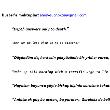
buster'a mektuplar:
amaveucnokta@gmail.com
“Depth answers only to depth.”
"How can we lose when we're so sincere?"
"Düşündüm de, herkesin gökyüzünde bir yıldızı varsa, b
“Woke up this morning with a terrific urge to lie 
"Hayatım boyunca şöyle birkaç kişinin suratına toka
"Anlatmak güç bu acıları, bu yaraları. Gereksiz de belk