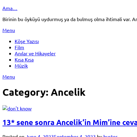
Skip
Ama…
to
Birinin bu öyküyü uydurmuş ya da bulmuş olma ihtimali var.
content
Menu
Köşe Yazısı
Film
Anılar ve Hikayeler
Kısa Kısa
Müzik
Menu
Category:
Ancelik
13* sene sonra Ancelik’in Mim’ine ceva
Posted on
June 4, 2023
September 4, 2023
by
buster