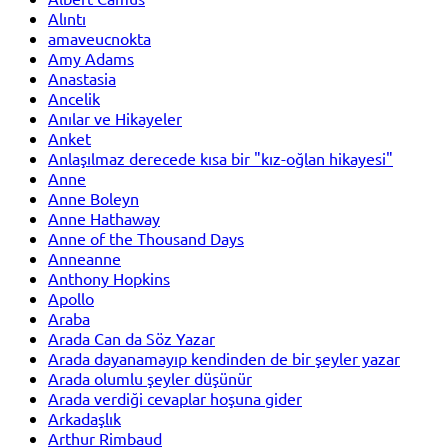
Alıntı
amaveucnokta
Amy Adams
Anastasia
Ancelik
Anılar ve Hikayeler
Anket
Anlaşılmaz derecede kısa bir "kız-oğlan hikayesi"
Anne
Anne Boleyn
Anne Hathaway
Anne of the Thousand Days
Anneanne
Anthony Hopkins
Apollo
Araba
Arada Can da Söz Yazar
Arada dayanamayıp kendinden de bir şeyler yazar
Arada olumlu şeyler düşünür
Arada verdiği cevaplar hoşuna gider
Arkadaşlık
Arthur Rimbaud