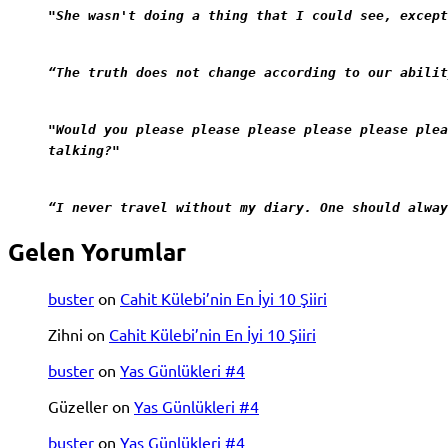
"She wasn't doing a thing that I could see, except
“The truth does not change according to our abilit
"Would you please please please please please plea
talking?"
“I never travel without my diary. One should alway
Gelen Yorumlar
buster
on
Cahit Külebi’nin En İyi 10 Şiiri
Zihni
on
Cahit Külebi’nin En İyi 10 Şiiri
buster
on
Yas Günlükleri #4
Güzeller
on
Yas Günlükleri #4
buster
on
Yas Günlükleri #4