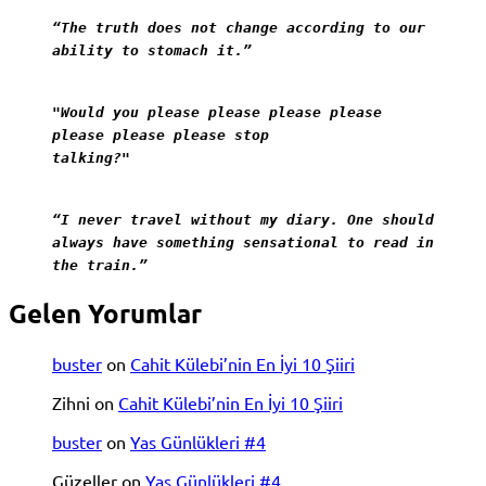
“The truth does not change according to our
ability to stomach it.”
"Would you please please please please
please please please stop
talking?"
“I never travel without my diary. One should
always have something sensational to read in
the train.”
Gelen Yorumlar
buster
on
Cahit Külebi’nin En İyi 10 Şiiri
Zihni
on
Cahit Külebi’nin En İyi 10 Şiiri
buster
on
Yas Günlükleri #4
Güzeller
on
Yas Günlükleri #4