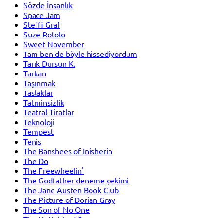
Sözde İnsanlık
Space Jam
Steffi Graf
Suze Rotolo
Sweet November
Tam ben de böyle hissediyordum
Tarık Dursun K.
Tarkan
Taşınmak
Taslaklar
Tatminsizlik
Teatral Tiratlar
Teknoloji
Tempest
Tenis
The Banshees of Inisherin
The Do
The Freewheelin'
The Godfather deneme çekimi
The Jane Austen Book Club
The Picture of Dorian Gray
The Son of No One