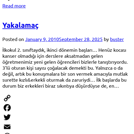
Read more
Share
Yakalamaç
Posted on
January 9, 2010
September 28, 2025
by
buster
İlkokul 2. sınıftaydık, ikinci dönemin başları… Henüz kocası
kanser olmadığı için derslere aksatmadan gelen
öğretmenimiz yeni gelen öğrencileri bizlerle tanıştırıyordu.
3’lü oturan kişi sayısı çoğalacak demekti bu. Yalnızca o da
değil, artık bu konuşmalara bir son vermek amacıyla mutlak
surette kızlı&erkekli oturmak da zaruriydi… İlk başlarda bu
durum biz erkekleri biraz sıkıntıya düşürdüyse de, en…
Copy
Link
Facebook
Twitter