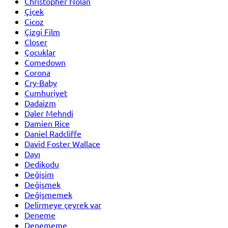
Christopher Nolan
Çiçek
Cicoz
Çizgi Film
Closer
Çocuklar
Comedown
Corona
Cry-Baby
Cumhuriyet
Dadaizm
Daler Mehndi
Damien Rice
Daniel Radcliffe
David Foster Wallace
Dayı
Dedikodu
Değişim
Değişmek
Değişmemek
Delirmeye çeyrek var
Deneme
Denememe