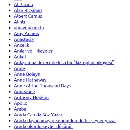
Al Pacino
Alan Rickman
Albert Camus
Alıntı
amaveucnokta
Amy Adams
Anastasia
Ancelik
Anılar ve Hikayeler
Anket
Anlaşılmaz derecede kısa bir "kız-oğlan hikayesi"
Anne
Anne Boleyn
Anne Hathaway
Anne of the Thousand Days
Anneanne
Anthony Hopkins
Apollo
Araba
Arada Can da Söz Yazar
Arada dayanamayıp kendinden de bir şeyler yazar
Arada olumlu şeyler düşünür