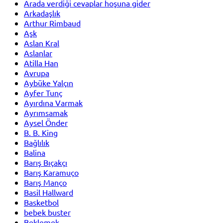
Arada verdiği cevaplar hoşuna gider
Arkadaşlık
Arthur Rimbaud
Aşk
Aslan Kral
Aslanlar
Atilla Han
Avrupa
Aybüke Yalçın
Ayfer Tunç
Ayırdına Varmak
Ayrımsamak
Aysel Önder
B. B. King
Bağlılık
Balina
Barış Bıçakçı
Barış Karamuço
Barış Manço
Basil Hallward
Basketbol
bebek buster
Beklemek