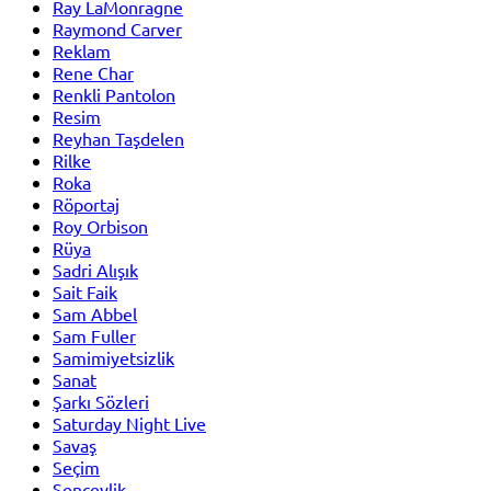
Ray LaMonragne
Raymond Carver
Reklam
Rene Char
Renkli Pantolon
Resim
Reyhan Taşdelen
Rilke
Roka
Röportaj
Roy Orbison
Rüya
Sadri Alışık
Sait Faik
Sam Abbel
Sam Fuller
Samimiyetsizlik
Sanat
Şarkı Sözleri
Saturday Night Live
Savaş
Seçim
Şenceylik