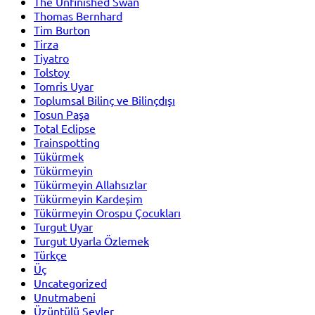
The Unfinished Swan
Thomas Bernhard
Tim Burton
Tirza
Tiyatro
Tolstoy
Tomris Uyar
Toplumsal Bilinç ve Bilinçdışı
Tosun Paşa
Total Eclipse
Trainspotting
Tükürmek
Tükürmeyin
Tükürmeyin Allahsızlar
Tükürmeyin Kardeşim
Tükürmeyin Orospu Çocukları
Turgut Uyar
Turgut Uyarla Özlemek
Türkçe
Üç
Uncategorized
Unutmabeni
Üzüntülü Şeyler