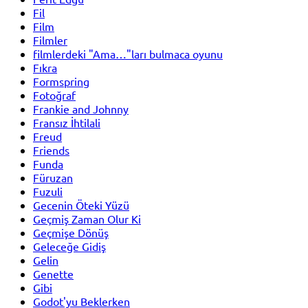
Fil
Film
Filmler
filmlerdeki "Ama…"ları bulmaca oyunu
Fıkra
Formspring
Fotoğraf
Frankie and Johnny
Fransız İhtilali
Freud
Friends
Funda
Füruzan
Fuzuli
Gecenin Öteki Yüzü
Geçmiş Zaman Olur Ki
Geçmişe Dönüş
Geleceğe Gidiş
Gelin
Genette
Gibi
Godot'yu Beklerken