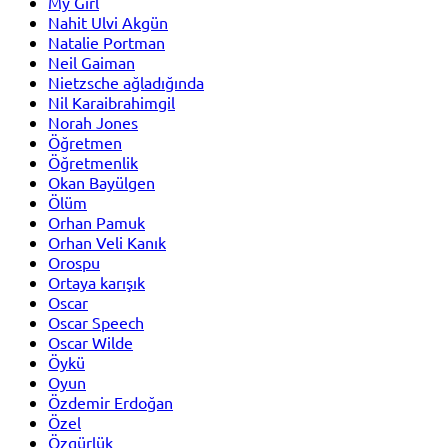
My Girl
Nahit Ulvi Akgün
Natalie Portman
Neil Gaiman
Nietzsche ağladığında
Nil Karaibrahimgil
Norah Jones
Öğretmen
Öğretmenlik
Okan Bayülgen
Ölüm
Orhan Pamuk
Orhan Veli Kanık
Orospu
Ortaya karışık
Oscar
Oscar Speech
Oscar Wilde
Öykü
Oyun
Özdemir Erdoğan
Özel
Özgürlük