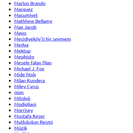
Marlon Brando
Marquez
Masumiyet
Mathhew Bellamy
Max Jacob
Mayıs
Mecidiyeköy'ü hiç sevmem
Medya
Mektup
Mephisto
Mesele falan filan
Michael J. Fox
Mide fıtığı
Milan Kundera
Miley Cyrus
mim
Mitoloji
Modigliani
Morrisey
Mustafa Keser
Mutluluğun Resmi
Müzik