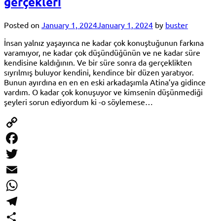
gerçekleri
Posted on
January 1, 2024
January 1, 2024
by
buster
İnsan yalnız yaşayınca ne kadar çok konuştuğunun farkına
varamıyor, ne kadar çok düşündüğünün ve ne kadar süre
kendisine kaldığının. Ve bir süre sonra da gerçeklikten
sıyrılmış buluyor kendini, kendince bir düzen yaratıyor.
Bunun ayırdına en en en eski arkadaşımla Atina’ya gidince
vardım. O kadar çok konuşuyor ve kimsenin düşünmediği
şeyleri sorun ediyordum ki -o söylemese…
Copy
Link
Facebook
Twitter
Email
WhatsApp
Telegram