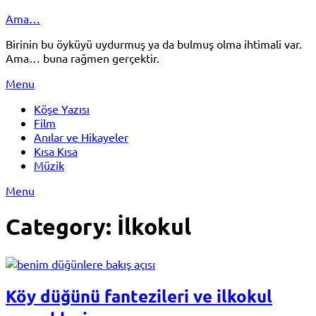
Skip
Ama…
to
Birinin bu öyküyü uydurmuş ya da bulmuş olma ihtimali var.
content
Ama… buna rağmen gerçektir.
Menu
Köşe Yazısı
Film
Anılar ve Hikayeler
Kısa Kısa
Müzik
Menu
Category:
İlkokul
Köy düğünü fantezileri ve ilkokul