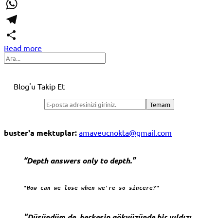
Email
WhatsApp
Telegram
Read more
Share
Search
Blog'u Takip Et
buster'a mektuplar:
amaveucnokta@gmail.com
“Depth answers only to depth.”
"How can we lose when we're so sincere?"
"Düşündüm de, herkesin gökyüzünde bir yıldızı