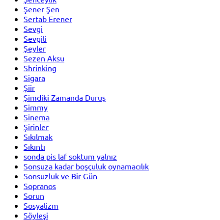
Şener Şen
Sertab Erener
Sevgi
Sevgili
Şeyler
Sezen Aksu
Shrinking
Sigara
Şiir
Şimdiki Zamanda Duruş
Simmy
Sinema
Şirinler
Sıkılmak
Sıkıntı
sonda pis laf soktum yalnız
Sonsuza kadar boşçuluk oynamacılık
Sonsuzluk ve Bir Gün
Sopranos
Sorun
Sosyalizm
Söyleşi