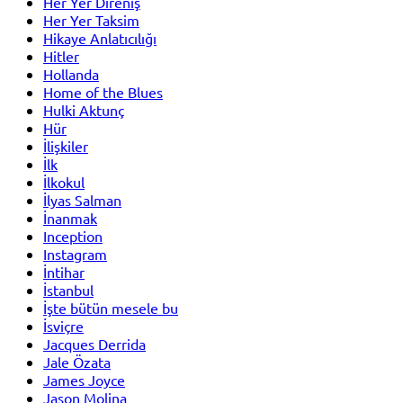
Her Yer Direniş
Her Yer Taksim
Hikaye Anlatıcılığı
Hitler
Hollanda
Home of the Blues
Hulki Aktunç
Hür
İlişkiler
İlk
İlkokul
İlyas Salman
İnanmak
Inception
Instagram
İntihar
İstanbul
İşte bütün mesele bu
İsviçre
Jacques Derrida
Jale Özata
James Joyce
Jason Molina