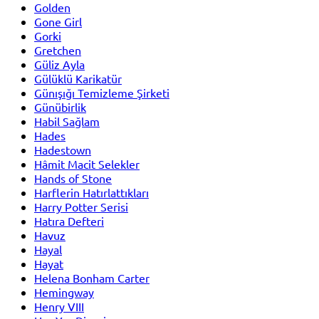
Golden
Gone Girl
Gorki
Gretchen
Güliz Ayla
Gülüklü Karikatür
Günışığı Temizleme Şirketi
Günübirlik
Habil Sağlam
Hades
Hadestown
Hâmit Macit Selekler
Hands of Stone
Harflerin Hatırlattıkları
Harry Potter Serisi
Hatıra Defteri
Havuz
Hayal
Hayat
Helena Bonham Carter
Hemingway
Henry VIII