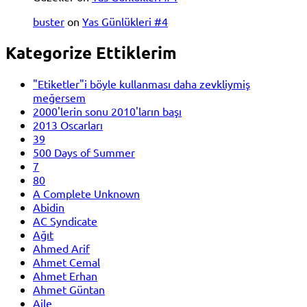
buster
on
Yas Günlükleri #4
Kategorize Ettiklerim
"Etiketler"i böyle kullanması daha zevkliymiş
meğersem
2000'lerin sonu 2010'ların başı
2013 Oscarları
39
500 Days of Summer
7
80
A Complete Unknown
Abidin
AC Syndicate
Ağıt
Ahmed Arif
Ahmet Cemal
Ahmet Erhan
Ahmet Güntan
Aile