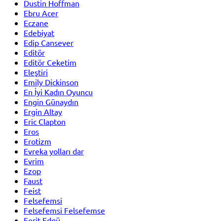
Dustin Hoffman
Ebru Acer
Eczane
Edebiyat
Edip Cansever
Editör
Editör Ceketim
Eleştiri
Emily Dickinson
En İyi Kadın Oyuncu
Engin Günaydın
Ergin Altay
Eric Clapton
Eros
Erotizm
Evreka yolları dar
Evrim
Ezop
Faust
Feist
Felsefemsi
Felsefemsi Felsefemse
Ferit Edgü