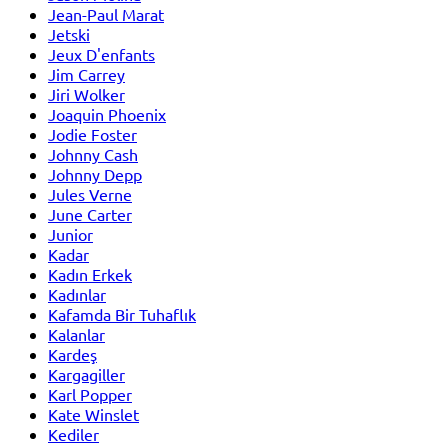
Jean-Paul Marat
Jetski
Jeux D'enfants
Jim Carrey
Jiri Wolker
Joaquin Phoenix
Jodie Foster
Johnny Cash
Johnny Depp
Jules Verne
June Carter
Junior
Kadar
Kadın Erkek
Kadınlar
Kafamda Bir Tuhaflık
Kalanlar
Kardeş
Kargagiller
Karl Popper
Kate Winslet
Kediler