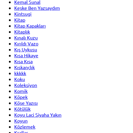
Kemal Sunal
Keşke Ben Yazsaydım
Kintsugi
Kitap
Kitap Kapakları
Kitaplık
Kınalı Kuzu
Kırıldı Vazo
Kış Uykusu
Kısa Hikaye
Kısa Kısa
Kıskançlık
kkkkk
Koku
Koleksiyon
Komik
Köpek
Köşe Yazısı
Kötülük
Koyu Laci Siyaha Yakın
Koyun
Közlemek
Krallar