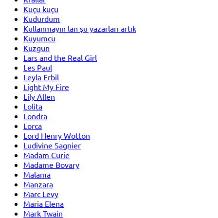
Kuçu kuçu
Kudurdum
Kullanmayın lan şu yazarları artık
Kuyumcu
Kuzgun
Lars and the Real Girl
Les Paul
Leyla Erbil
Light My Fire
Lily Allen
Lolita
Londra
Lorca
Lord Henry Wotton
Ludivine Sagnier
Madam Curie
Madame Bovary
Malama
Manzara
Marc Levy
Maria Elena
Mark Twain