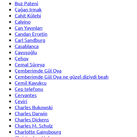
Buz Pateni
Çağan Irmak
Cahit Külebi
Calvino
Can Yayınları
Candan Erçetin
Carl Sandburg
Casablanca
Çavuşoğlu
Çehov
Cemal Süreya
Çemberimde Gül Oya
Çemberimde Gül Oya ne güzel diziydi beah
Cemil Kavukçu
Cep telefonu
Cervantes
Çeviri
Charles Bukowski
Charles Darwin
Charles Dickens
Charles M. Schulz
Charlotte Gainsbourg