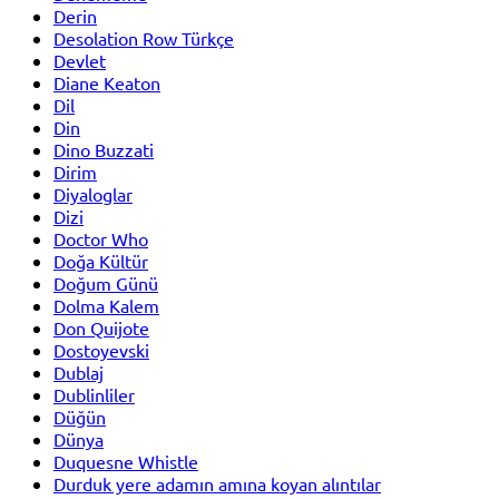
Derin
Desolation Row Türkçe
Devlet
Diane Keaton
Dil
Din
Dino Buzzati
Dirim
Diyaloglar
Dizi
Doctor Who
Doğa Kültür
Doğum Günü
Dolma Kalem
Don Quijote
Dostoyevski
Dublaj
Dublinliler
Düğün
Dünya
Duquesne Whistle
Durduk yere adamın amına koyan alıntılar