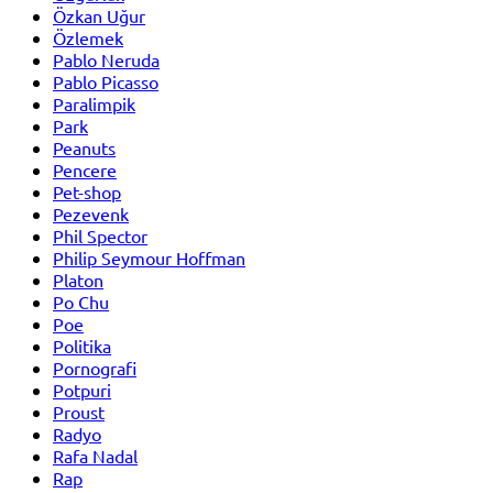
Özkan Uğur
Özlemek
Pablo Neruda
Pablo Picasso
Paralimpik
Park
Peanuts
Pencere
Pet-shop
Pezevenk
Phil Spector
Philip Seymour Hoffman
Platon
Po Chu
Poe
Politika
Pornografi
Potpuri
Proust
Radyo
Rafa Nadal
Rap