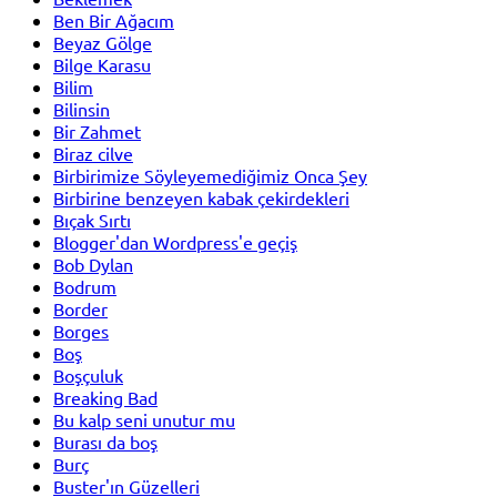
Ben Bir Ağacım
Beyaz Gölge
Bilge Karasu
Bilim
Bilinsin
Bir Zahmet
Biraz cilve
Birbirimize Söyleyemediğimiz Onca Şey
Birbirine benzeyen kabak çekirdekleri
Bıçak Sırtı
Blogger'dan Wordpress'e geçiş
Bob Dylan
Bodrum
Border
Borges
Boş
Boşçuluk
Breaking Bad
Bu kalp seni unutur mu
Burası da boş
Burç
Buster'ın Güzelleri