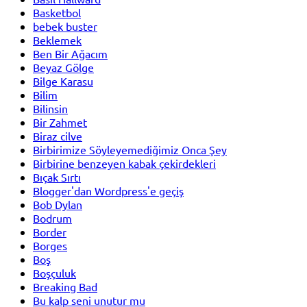
Basketbol
bebek buster
Beklemek
Ben Bir Ağacım
Beyaz Gölge
Bilge Karasu
Bilim
Bilinsin
Bir Zahmet
Biraz cilve
Birbirimize Söyleyemediğimiz Onca Şey
Birbirine benzeyen kabak çekirdekleri
Bıçak Sırtı
Blogger'dan Wordpress'e geçiş
Bob Dylan
Bodrum
Border
Borges
Boş
Boşçuluk
Breaking Bad
Bu kalp seni unutur mu