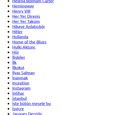
Helena Bonham Carter
Hemingway
Henry VIII
Her Yer Direniş
Her Yer Taksim
Hikaye Anlatıcılığı
Hitler
Hollanda
Home of the Blues
Hulki Aktunç
Hür
İlişkiler
İlk
İlkokul
İlyas Salman
İnanmak
Inception
Instagram
İntihar
İstanbul
İşte bütün mesele bu
İsviçre
Jacques Derrida