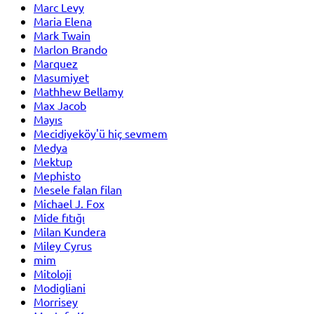
Marc Levy
Maria Elena
Mark Twain
Marlon Brando
Marquez
Masumiyet
Mathhew Bellamy
Max Jacob
Mayıs
Mecidiyeköy'ü hiç sevmem
Medya
Mektup
Mephisto
Mesele falan filan
Michael J. Fox
Mide fıtığı
Milan Kundera
Miley Cyrus
mim
Mitoloji
Modigliani
Morrisey