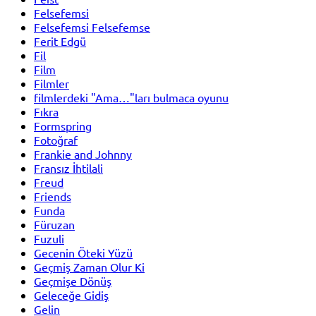
Felsefemsi
Felsefemsi Felsefemse
Ferit Edgü
Fil
Film
Filmler
filmlerdeki "Ama…"ları bulmaca oyunu
Fıkra
Formspring
Fotoğraf
Frankie and Johnny
Fransız İhtilali
Freud
Friends
Funda
Füruzan
Fuzuli
Gecenin Öteki Yüzü
Geçmiş Zaman Olur Ki
Geçmişe Dönüş
Geleceğe Gidiş
Gelin