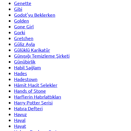
Genette
Gibi
Godot'yu Beklerken
Golden
Gone Girl
Gorki
Gretchen
Güliz Ayla
Gülüklü Karikatür
Günışığı Temizleme Şirketi
Günübirlik
Habil Sağlam
Hades
Hadestown
Hâmit Macit Selekler
Hands of Stone
Harflerin Hatırlattıkları
Harry Potter Serisi
Hatıra Defteri
Havuz
Hayal
Hayat