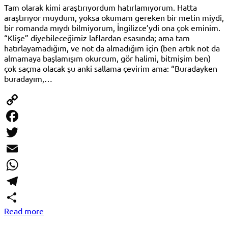
Tam olarak kimi araştırıyordum hatırlamıyorum. Hatta
araştırıyor muydum, yoksa okumam gereken bir metin miydi,
bir romanda mıydı bilmiyorum, İngilizce’ydi ona çok eminim.
“Klişe” diyebileceğimiz laflardan esasında; ama tam
hatırlayamadığım, ve not da almadığım için (ben artık not da
almamaya başlamışım okurcum, gör halimi, bitmişim ben)
çok saçma olacak şu anki sallama çevirim ama: “Buradayken
buradayım,…
Copy
Link
Facebook
Twitter
Email
WhatsApp
Telegram
Read more
Share