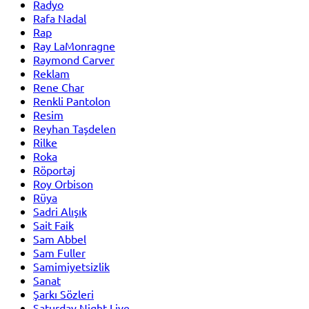
Radyo
Rafa Nadal
Rap
Ray LaMonragne
Raymond Carver
Reklam
Rene Char
Renkli Pantolon
Resim
Reyhan Taşdelen
Rilke
Roka
Röportaj
Roy Orbison
Rüya
Sadri Alışık
Sait Faik
Sam Abbel
Sam Fuller
Samimiyetsizlik
Sanat
Şarkı Sözleri
Saturday Night Live