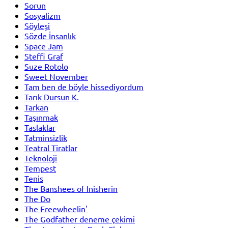
Sorun
Sosyalizm
Söyleşi
Sözde İnsanlık
Space Jam
Steffi Graf
Suze Rotolo
Sweet November
Tam ben de böyle hissediyordum
Tarık Dursun K.
Tarkan
Taşınmak
Taslaklar
Tatminsizlik
Teatral Tiratlar
Teknoloji
Tempest
Tenis
The Banshees of Inisherin
The Do
The Freewheelin'
The Godfather deneme çekimi