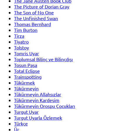
The Jane Austen Book Club
The Picture of Dorian Gray
The Son of No One
The Unfinished Swan
Thomas Bernhard
Tim Burton
Tirza
Tiyatro
Tolstoy
Tomris Uyar
Toplumsal Bilinç ve Bilinçdışı
Tosun Paşa
Total Eclipse
Trainspotting
Tükürmek
Tükürmeyin
Tükürmeyin Allahsızlar
Tükürmeyin Kardeşim
Tükürmeyin Orospu Çocukları
Turgut Uyar
Turgut Uyarla Özlemek
Türkçe
Üç