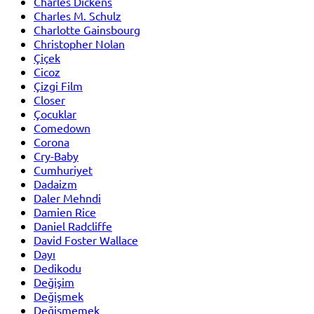
Charles Dickens
Charles M. Schulz
Charlotte Gainsbourg
Christopher Nolan
Çiçek
Cicoz
Çizgi Film
Closer
Çocuklar
Comedown
Corona
Cry-Baby
Cumhuriyet
Dadaizm
Daler Mehndi
Damien Rice
Daniel Radcliffe
David Foster Wallace
Dayı
Dedikodu
Değişim
Değişmek
Değişmemek