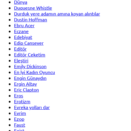
Dünya
Duquesne Whistle
Durduk yere adamın amına koyan alıntılar
Dustin Hoffman
Ebru Acer
Eczane
Edebiyat
Edip Cansever
Editör
Editör Ceketim
Eleştiri
Emily Dickinson
En İyi Kadın Oyuncu
Engin Günaydın
Ergin Altay
Eric Clapton
Eros
Erotizm
Evreka yolları dar
Evrim
Ezop
Faust
Feist