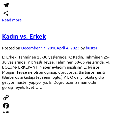
WhatsApp
Telegram
Read more
Share
Kadın vs. Erkek
Posted on
December 17, 2010
April 4, 2023
by
buster
E: Erkek. Tahminen 25-30 yaşlarında. K: Kadın. Tahminen 25-
30 yaşlarında. YT: Yaşlı Teyze. Tahminen 60-65 yaşlarında. –I.
BÖLÜM- ERKEK– YT: Naber evladım nasılsın?. E: İyi işte
Müjgan Teyze ne olsun uğraşıp duruyoruz. Barbaros nasıl?
(Barbaros arkadaşı teyzenin oğlu.) YT: O da iyi okula gidip
geliyor master yapıyor ya. E: Doğru uzun zaman oldu
görüşmeyeli. Evet……
Copy