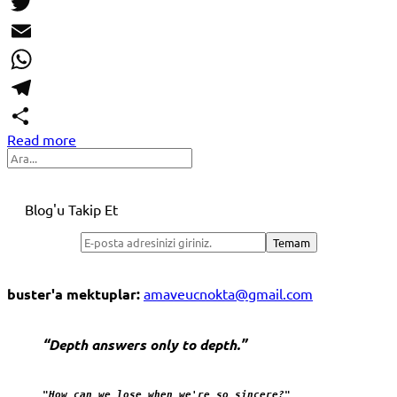
Link
Facebook
Twitter
Email
WhatsApp
Telegram
Read more
Share
Search
Blog'u Takip Et
buster'a mektuplar:
amaveucnokta@gmail.com
“Depth answers only to depth.”
"How can we lose when we're so sincere?"