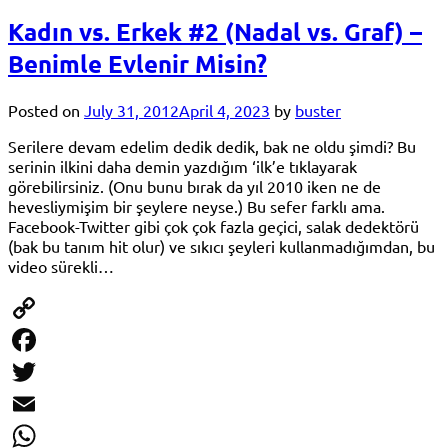
Kadın vs. Erkek #2 (Nadal vs. Graf) –
Benimle Evlenir Misin?
Posted on
July 31, 2012
April 4, 2023
by
buster
Serilere devam edelim dedik dedik, bak ne oldu şimdi? Bu
serinin ilkini daha demin yazdığım ‘ilk’e tıklayarak
görebilirsiniz. (Onu bunu bırak da yıl 2010 iken ne de
hevesliymişim bir şeylere neyse.) Bu sefer farklı ama.
Facebook-Twitter gibi çok çok fazla geçici, salak dedektörü
(bak bu tanım hit olur) ve sıkıcı şeyleri kullanmadığımdan, bu
video sürekli…
Copy
Link
Facebook
Twitter
Email