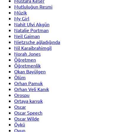
Mustafa Keser
Mutluluğun Resmi
Müzik
My Girl
Nahit Ulvi Akgün
Natalie Portman
Neil Gaiman
Nietzsche ağladığında
Nil Karaibrahimgil
Norah Jones
Öğretmen
Öğretmenlik
Okan Bayülgen
Ölüm
Orhan Pamuk
Orhan Veli Kanık
Orospu
Ortaya karışık
Oscar
Oscar Speech
Oscar Wilde
Öykü
Oyun