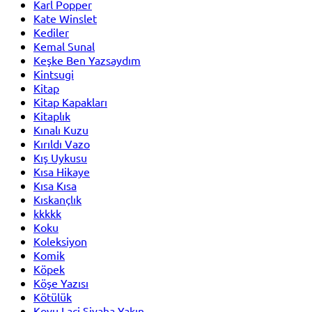
Karl Popper
Kate Winslet
Kediler
Kemal Sunal
Keşke Ben Yazsaydım
Kintsugi
Kitap
Kitap Kapakları
Kitaplık
Kınalı Kuzu
Kırıldı Vazo
Kış Uykusu
Kısa Hikaye
Kısa Kısa
Kıskançlık
kkkkk
Koku
Koleksiyon
Komik
Köpek
Köşe Yazısı
Kötülük
Koyu Laci Siyaha Yakın