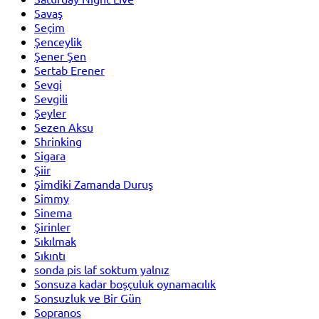
Savaş
Seçim
Şenceylik
Şener Şen
Sertab Erener
Sevgi
Sevgili
Şeyler
Sezen Aksu
Shrinking
Sigara
Şiir
Şimdiki Zamanda Duruş
Simmy
Sinema
Şirinler
Sıkılmak
Sıkıntı
sonda pis laf soktum yalnız
Sonsuza kadar boşçuluk oynamacılık
Sonsuzluk ve Bir Gün
Sopranos