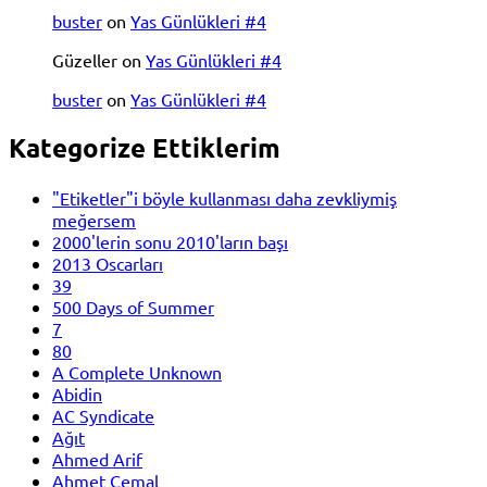
buster
on
Yas Günlükleri #4
Güzeller
on
Yas Günlükleri #4
buster
on
Yas Günlükleri #4
Kategorize Ettiklerim
"Etiketler"i böyle kullanması daha zevkliymiş
meğersem
2000'lerin sonu 2010'ların başı
2013 Oscarları
39
500 Days of Summer
7
80
A Complete Unknown
Abidin
AC Syndicate
Ağıt
Ahmed Arif
Ahmet Cemal