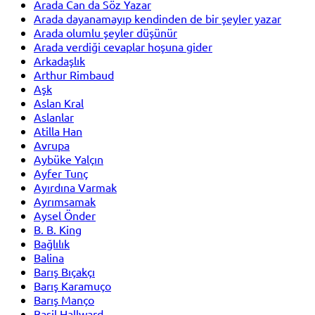
Arada Can da Söz Yazar
Arada dayanamayıp kendinden de bir şeyler yazar
Arada olumlu şeyler düşünür
Arada verdiği cevaplar hoşuna gider
Arkadaşlık
Arthur Rimbaud
Aşk
Aslan Kral
Aslanlar
Atilla Han
Avrupa
Aybüke Yalçın
Ayfer Tunç
Ayırdına Varmak
Ayrımsamak
Aysel Önder
B. B. King
Bağlılık
Balina
Barış Bıçakçı
Barış Karamuço
Barış Manço
Basil Hallward