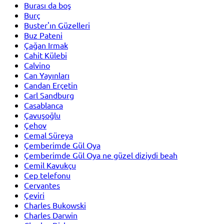
Burası da boş
Burç
Buster'ın Güzelleri
Buz Pateni
Çağan Irmak
Cahit Külebi
Calvino
Can Yayınları
Candan Erçetin
Carl Sandburg
Casablanca
Çavuşoğlu
Çehov
Cemal Süreya
Çemberimde Gül Oya
Çemberimde Gül Oya ne güzel diziydi beah
Cemil Kavukçu
Cep telefonu
Cervantes
Çeviri
Charles Bukowski
Charles Darwin