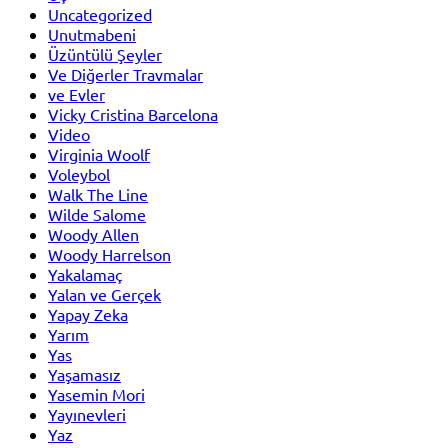
Uncategorized
Unutmabeni
Üzüntülü Şeyler
Ve Diğerler Travmalar
ve Evler
Vicky Cristina Barcelona
Video
Virginia Woolf
Voleybol
Walk The Line
Wilde Salome
Woody Allen
Woody Harrelson
Yakalamaç
Yalan ve Gerçek
Yapay Zeka
Yarım
Yas
Yaşamasız
Yasemin Mori
Yayınevleri
Yaz