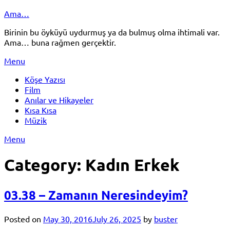
Skip
Ama…
to
Birinin bu öyküyü uydurmuş ya da bulmuş olma ihtimali var.
content
Ama… buna rağmen gerçektir.
Menu
Köşe Yazısı
Film
Anılar ve Hikayeler
Kısa Kısa
Müzik
Menu
Category:
Kadın Erkek
03.38 – Zamanın Neresindeyim?
Posted on
May 30, 2016
July 26, 2025
by
buster