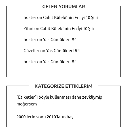
GELEN YORUMLAR
buster
on
Cahit Külebi’nin En İyi 10 Şiiri
Zihni
on
Cahit Külebi’nin En İyi 10 Şiiri
buster
on
Yas Günlükleri #4
Güzeller
on
Yas Günlükleri #4
buster
on
Yas Günlükleri #4
KATEGORIZE ETTIKLERIM
"Etiketler"i böyle kullanması daha zevkliymiş
meğersem
2000'lerin sonu 2010'ların başı