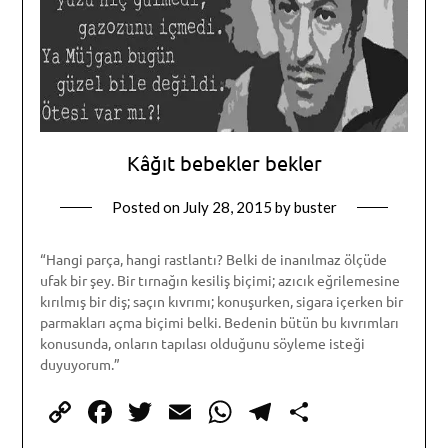
Kâğıt bebekler bekler
Posted on
July 28, 2015
by
buster
“Hangi parça, hangi rastlantı? Belki de inanılmaz ölçüde
ufak bir şey. Bir tırnağın kesiliş biçimi; azıcık eğrilemesine
kırılmış bir diş; saçın kıvrımı; konuşurken, sigara içerken bir
parmakları açma biçimi belki. Bedenin bütün bu kıvrımları
konusunda, onların tapılası olduğunu söyleme isteği
duyuyorum.”
Copy
Facebook
Twitter
Email
WhatsApp
Telegram
Share
Link