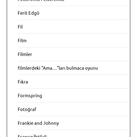
Ferit Edgü
Fil
Film
Filmler
filmlerdeki "Ama…"ları bulmaca oyunu
Fıkra
Formspring
Fotoğraf
Frankie and Johnny
Fransız İhtilali