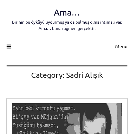
Skip
Ama…
to
content
Birinin bu öyküyü uydurmuş ya da bulmuş olma ihtimali var.
Ama… buna rağmen gerçektir.
Menu
Category:
Sadri Alışık