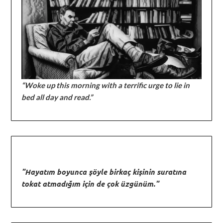
“Woke up this morning with a terrific urge to lie in
bed all day and read.”
"Hayatım boyunca şöyle birkaç kişinin suratına
tokat atmadığım için de çok üzgünüm."