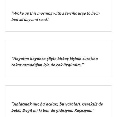
“Woke up this morning with a terrific urge to lie in
bed all day and read.”
"Hayatım boyunca şöyle birkaç kişinin suratına
tokat atmadığım için de çok üzgünüm."
"Anlatmak güç bu acıları, bu yaraları. Gereksiz de
belki. Değil mi ki ben de gidiciyim. Kaçıcıyım."