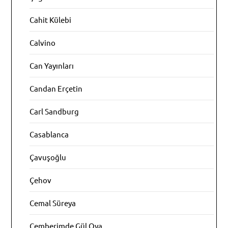
Cahit Külebi
Calvino
Can Yayınları
Candan Erçetin
Carl Sandburg
Casablanca
Çavuşoğlu
Çehov
Cemal Süreya
Çemberimde Gül Oya