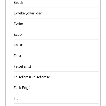
Erotizm
Evreka yolları dar
Evrim
Ezop
Faust
Feist
Felsefemsi
Felsefemsi Felsefemse
Ferit Edgü
Fil