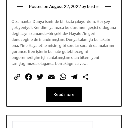
Posted on
August 22, 2022
by
buster
O zamanlar Dünya isminde bir kızla çıkıyordum. Her şey
çok yeniydi. Kendimi yalnızca bu durumun geçici olduğuna
değil, aynı zamanda -bir şekilde- Hayalet’in geri
döneceğine de inandırmıştım. Dünya takmıştı bu lakabı
ona. Yine Hayalet’le misin, gibi sorular sorardı dalmalarımı
görünce. Ben işlerin bu hale gelebileceğini
öngöremediğim için anlatmıştım olan biteni yeni
tanıştığımızda olağanca berraklığınca ve…
Copy
Facebook
Twitter
Email
WhatsApp
Telegram
Share
Link
Read more
SEARCH