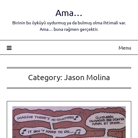
Skip
Ama…
to
content
Birinin bu öyküyü uydurmuş ya da bulmuş olma ihtimali var.
Ama… buna rağmen gerçektir.
Menu
Category:
Jason Molina