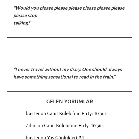
"Would you please please please please please please
please stop
talking?"
“I never travel without my diary. One should always
have something sensational to read in the train.”
GELEN YORUMLAR
buster
on
Cahit Külebi’nin En İyi 10 Şiiri
Zihni
on
Cahit Külebi’nin En İyi 10 Şiiri
buster
on
Yas Günlükleri #4