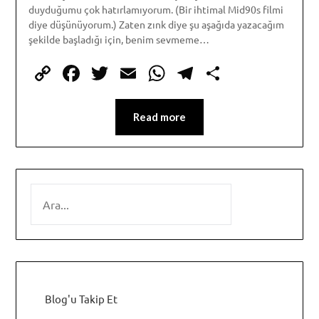
duyduğumu çok hatırlamıyorum. (Bir ihtimal Mid90s filmi
diye düşünüyorum.) Zaten zınk diye şu aşağıda yazacağım
şekilde başladığı için, benim sevmeme…
Copy
Facebook
Twitter
Email
WhatsApp
Telegram
Share
Link
Read more
SEARCH
Blog'u Takip Et