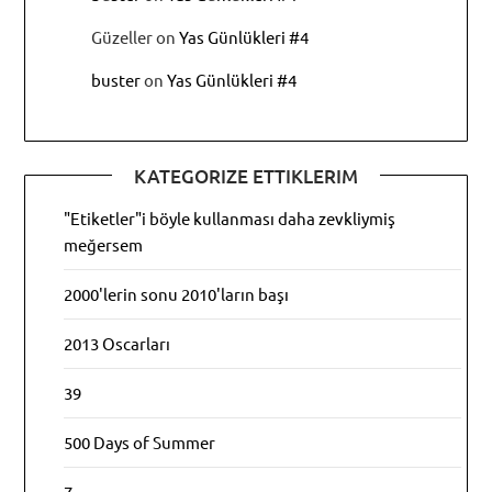
Güzeller
on
Yas Günlükleri #4
buster
on
Yas Günlükleri #4
KATEGORIZE ETTIKLERIM
"Etiketler"i böyle kullanması daha zevkliymiş
meğersem
2000'lerin sonu 2010'ların başı
2013 Oscarları
39
500 Days of Summer
7