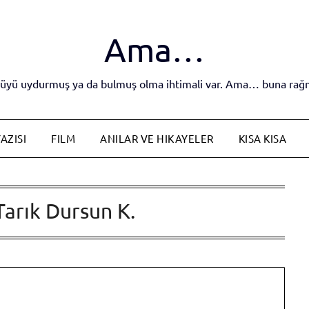
Ama…
yküyü uydurmuş ya da bulmuş olma ihtimali var. Ama… buna rağm
AZISI
FILM
ANILAR VE HIKAYELER
KISA KISA
Tarık Dursun K.