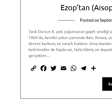
Ezop’tan (Aiso
Posted on
Septe
Tarık Dursun K. pek çoğumuzun gayet sevdiği ya
1966’da, kendisi yolun yarısında iken. Kısaca,
derece korkunç ve zararlı buldum. Ama bazıları
belirtmekte de fayda var, fazla bilmiş ve duyar
gerçekten…
Copy
Facebook
Twitter
Email
WhatsAp
Telegr
Sha
Link
R