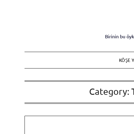
Skip
to
content
Birinin bu ö
KÖŞE Y
Category: