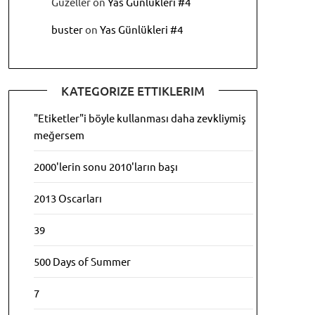
Güzeller
on
Yas Günlükleri #4
buster
on
Yas Günlükleri #4
KATEGORIZE ETTIKLERIM
"Etiketler"i böyle kullanması daha zevkliymiş
meğersem
2000'lerin sonu 2010'ların başı
2013 Oscarları
39
500 Days of Summer
7