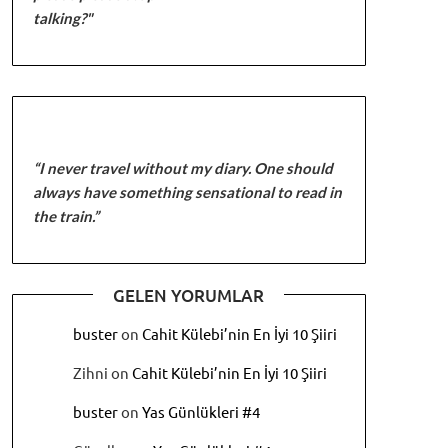
talking?"
“I never travel without my diary. One should
always have something sensational to read in
the train.”
GELEN YORUMLAR
buster
on
Cahit Külebi’nin En İyi 10 Şiiri
Zihni
on
Cahit Külebi’nin En İyi 10 Şiiri
buster
on
Yas Günlükleri #4