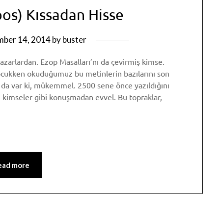
pos) Kıssadan Hisse
mber 14, 2014
by
buster
zarlardan. Ezop Masalları’nı da çevirmiş kimse.
 çocukken okuduğumuz bu metinlerin bazılarını son
 da var ki, mükemmel. 2500 sene önce yazıldığını
lı kimseler gibi konuşmadan evvel. Bu topraklar,
p
am
re
ead more