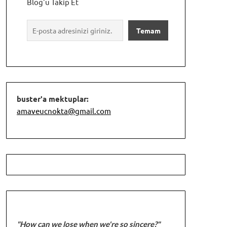
Blog'u Takip Et
buster'a mektuplar:
amaveucnokta@gmail.com
"How can we lose when we're so sincere?"