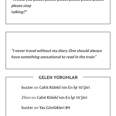
please stop
talking?"
“I never travel without my diary. One should always
have something sensational to read in the train.”
GELEN YORUMLAR
buster
on
Cahit Külebi’nin En İyi 10 Şiiri
Zihni
on
Cahit Külebi’nin En İyi 10 Şiiri
buster
on
Yas Günlükleri #4