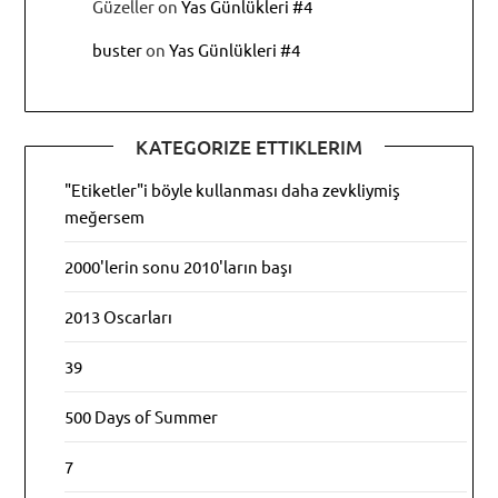
Güzeller
on
Yas Günlükleri #4
buster
on
Yas Günlükleri #4
KATEGORIZE ETTIKLERIM
"Etiketler"i böyle kullanması daha zevkliymiş
meğersem
2000'lerin sonu 2010'ların başı
2013 Oscarları
39
500 Days of Summer
7