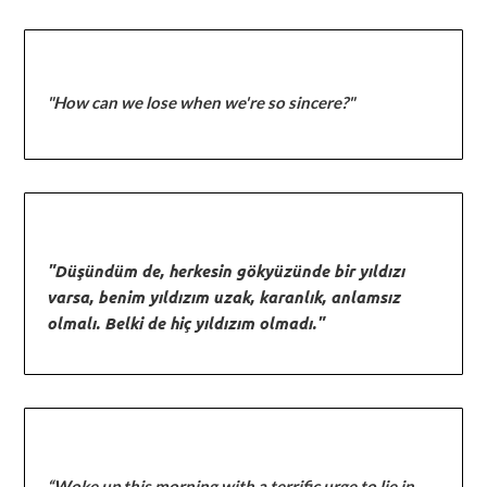
"How can we lose when we're so sincere?"
"Düşündüm de, herkesin gökyüzünde bir yıldızı
varsa, benim yıldızım uzak, karanlık, anlamsız
olmalı. Belki de hiç yıldızım olmadı."
“Woke up this morning with a terrific urge to lie in