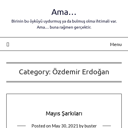
Skip
Ama…
to
content
Birinin bu öyküyü uydurmuş ya da bulmuş olma ihtimali var.
Ama… buna rağmen gerçektir.
Menu
Category:
Özdemir Erdoğan
Mayıs Şarkıları
Posted on
May 30, 2021
by
buster