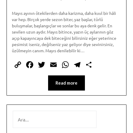
Mayıs ayının ötekilerden daha karizma, daha kuul bir hâli
var hep. Birçok yerde sezon biter, yaz başlar, türlü
buluşmalar, başlangıçlar ve sonlar bu aya denk gelir. En
sevilen uzun aydır. Mayıs bitince, yazın üç aylarının göz
açıp kapayıncaya dek biteceğini bilirsiniz eğer yeterince
pesimist iseniz, değilseniz yaz geliyor diye sevinirsiniz,
üzülmeyin canım. Mayıs denilebilir ki…
Copy
Facebook
Twitter
Email
WhatsApp
Telegram
Share
Link
Read more
SEARCH