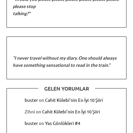
please stop
talking?"
“I never travel without my diary. One should always
have something sensational to read in the train.”
GELEN YORUMLAR
buster
on
Cahit Külebi’nin En İyi 10 Şiiri
Zihni
on
Cahit Külebi’nin En İyi 10 Şiiri
buster
on
Yas Günlükleri #4