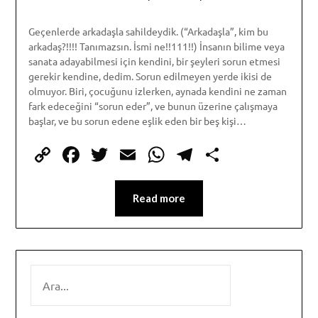
Geçenlerde arkadaşla sahildeydik. (“Arkadaşla”, kim bu
arkadaş?!!!! Tanımazsın. İsmi ne!!111!!) İnsanın bilime veya
sanata adayabilmesi için kendini, bir şeyleri sorun etmesi
gerekir kendine, dedim. Sorun edilmeyen yerde ikisi de
olmuyor. Biri, çocuğunu izlerken, aynada kendini ne zaman
fark edeceğini “sorun eder”, ve bunun üzerine çalışmaya
başlar, ve bu sorun edene eşlik eden bir beş kişi…
Copy
Facebook
Twitter
Email
WhatsApp
Telegram
Share
Link
Read more
SEARCH