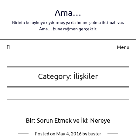
Skip
Ama…
to
content
Birinin bu öyküyü uydurmuş ya da bulmuş olma ihtimali var.
Ama… buna rağmen gerçektir.
Menu
Category:
İlişkiler
Bir: Sorun Etmek ve İki: Nereye
Posted on
May 4, 2016
by
buster