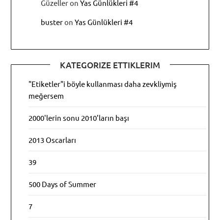
Güzeller
on
Yas Günlükleri #4
buster
on
Yas Günlükleri #4
KATEGORIZE ETTIKLERIM
"Etiketler"i böyle kullanması daha zevkliymiş
meğersem
2000'lerin sonu 2010'ların başı
2013 Oscarları
39
500 Days of Summer
7