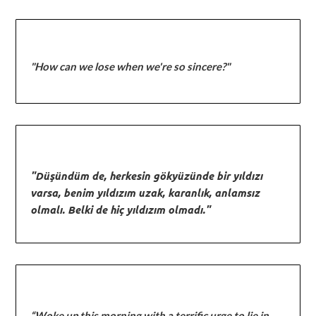
"How can we lose when we're so sincere?"
"Düşündüm de, herkesin gökyüzünde bir yıldızı
varsa, benim yıldızım uzak, karanlık, anlamsız
olmalı. Belki de hiç yıldızım olmadı."
“Woke up this morning with a terrific urge to lie in