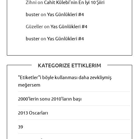
Zihni
on
Cahit Külebi’nin En İyi 10 Şiiri
buster
on
Yas Günlükleri #4
Güzeller
on
Yas Günlükleri #4
buster
on
Yas Günlükleri #4
KATEGORIZE ETTIKLERIM
"Etiketler"i böyle kullanması daha zevkliymiş
meğersem
2000'lerin sonu 2010'ların başı
2013 Oscarları
39