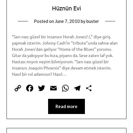
Hüznün Evi
Posted on
June 7, 2010
by
buster
“Sen nası güzel bir insansın Norah Jones?.!,” diye giriş
yapmak isterim. Johnny Cash’in “tribute”unda sahne alan
Norah Jones’dan geliyor “Home of the Blues” yorumu.
Gitar da yakışıyor bu kıza, piyano da. Sese zaten laf yok.
Hastası mıyım neyim bilmiyorum. “Sen nası güzel bir
insansın Joaquin Phoenix” diye devam etmek isterim.
Nasıl bir rol adamısın? Nasıl…
Copy
Facebook
Twitter
Email
WhatsApp
Telegram
Share
Link
Read more