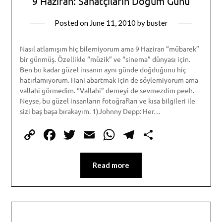
9 Haziran: Sanatçıların Doğum Günü
Posted on
June 11, 2010
by
buster
Nasıl atlamışım hiç bilemiyorum ama 9 Haziran “mübarek”
bir günmüş. Özellikle “müzik” ve “sinema” dünyası için.
Ben bu kadar güzel insanın aynı günde doğduğunu hiç
hatırlamıyorum. Hani abartmak için de söylemiyorum ama
vallahi görmedim. “Vallahi” demeyi de sevmezdim peeh.
Neyse, bu güzel insanların fotoğrafları ve kısa bilgileri ile
sizi baş başa bırakayım. 1)Johnny Depp: Her…
Copy
Facebook
Twitter
Email
WhatsApp
Telegram
Share
Link
Read more