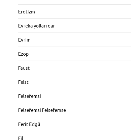
Erotizm
Evreka yolları dar
Evrim
Ezop
Faust
Feist
Felsefemsi
Felsefemsi Felsefemse
Ferit Edgü
Fil