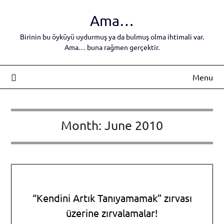
Skip
Ama…
to
content
Birinin bu öyküyü uydurmuş ya da bulmuş olma ihtimali var.
Ama… buna rağmen gerçektir.
Menu
Month:
June 2010
“Kendini Artık Tanıyamamak” zırvası
üzerine zırvalamalar!