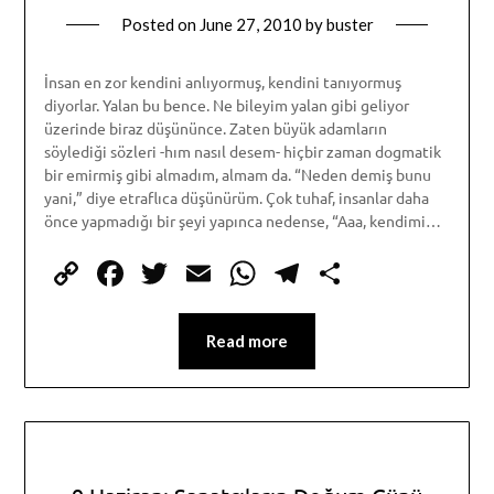
Posted on
June 27, 2010
by
buster
İnsan en zor kendini anlıyormuş, kendini tanıyormuş
diyorlar. Yalan bu bence. Ne bileyim yalan gibi geliyor
üzerinde biraz düşününce. Zaten büyük adamların
söylediği sözleri -hım nasıl desem- hiçbir zaman dogmatik
bir emirmiş gibi almadım, almam da. “Neden demiş bunu
yani,” diye etraflıca düşünürüm. Çok tuhaf, insanlar daha
önce yapmadığı bir şeyi yapınca nedense, “Aaa, kendimi…
Copy
Facebook
Twitter
Email
WhatsApp
Telegram
Share
Link
Read more