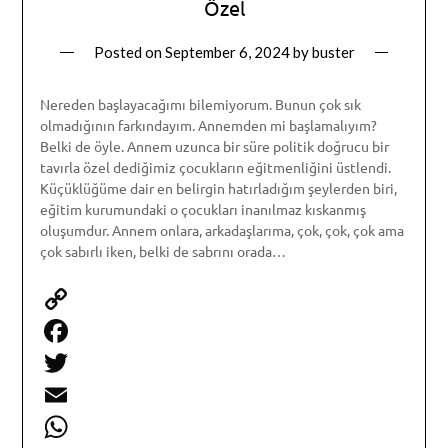
Özel
Posted on
September 6, 2024
by
buster
Nereden başlayacağımı bilemiyorum. Bunun çok sık
olmadığının farkındayım. Annemden mi başlamalıyım?
Belki de öyle. Annem uzunca bir süre politik doğrucu bir
tavırla özel dediğimiz çocukların eğitmenliğini üstlendi.
Küçüklüğüme dair en belirgin hatırladığım şeylerden biri,
eğitim kurumundaki o çocukları inanılmaz kıskanmış
oluşumdur. Annem onlara, arkadaşlarıma, çok, çok, çok ama
çok sabırlı iken, belki de sabrını orada…
Copy
Link
Facebook
Twitter
Email