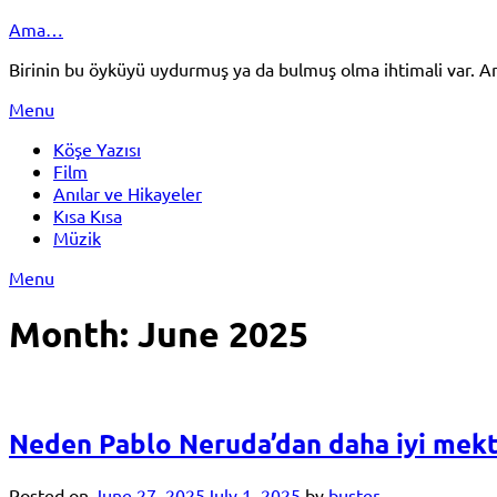
Skip
Ama…
to
Birinin bu öyküyü uydurmuş ya da bulmuş olma ihtimali var.
content
Menu
Köşe Yazısı
Film
Anılar ve Hikayeler
Kısa Kısa
Müzik
Menu
Month:
June 2025
Neden Pablo Neruda’dan daha iyi mek
Posted on
June 27, 2025
July 1, 2025
by
buster