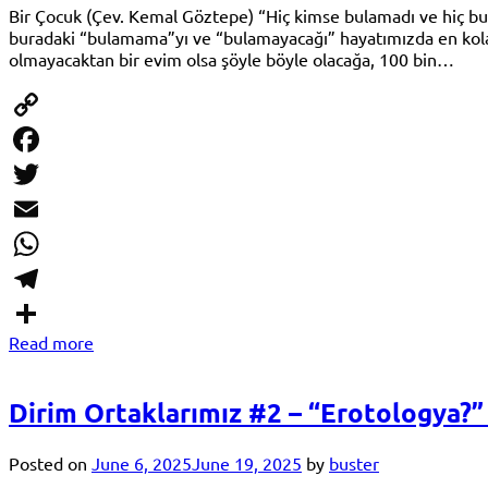
Bir Çocuk (Çev. Kemal Göztepe) “Hiç kimse bulamadı ve hiç bula
buradaki “bulamama”yı ve “bulamayacağı” hayatımızda en kolay 
olmayacaktan bir evim olsa şöyle böyle olacağa, 100 bin…
Copy
Link
Facebook
Twitter
Email
WhatsApp
Telegram
Read more
Share
Dirim Ortaklarımız #2 – “Erotologya?”
Posted on
June 6, 2025
June 19, 2025
by
buster