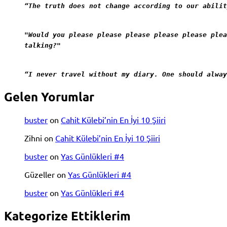
“The truth does not change according to our abilit
"Would you please please please please please plea
talking?"
“I never travel without my diary. One should alway
Gelen Yorumlar
buster
on
Cahit Külebi’nin En İyi 10 Şiiri
Zihni
on
Cahit Külebi’nin En İyi 10 Şiiri
buster
on
Yas Günlükleri #4
Güzeller
on
Yas Günlükleri #4
buster
on
Yas Günlükleri #4
Kategorize Ettiklerim