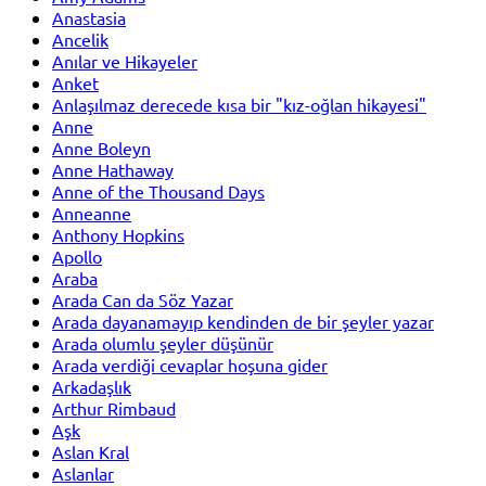
Anastasia
Ancelik
Anılar ve Hikayeler
Anket
Anlaşılmaz derecede kısa bir "kız-oğlan hikayesi"
Anne
Anne Boleyn
Anne Hathaway
Anne of the Thousand Days
Anneanne
Anthony Hopkins
Apollo
Araba
Arada Can da Söz Yazar
Arada dayanamayıp kendinden de bir şeyler yazar
Arada olumlu şeyler düşünür
Arada verdiği cevaplar hoşuna gider
Arkadaşlık
Arthur Rimbaud
Aşk
Aslan Kral
Aslanlar