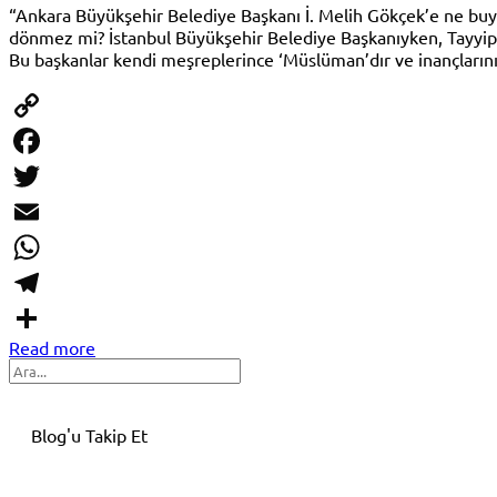
“Ankara Büyükşehir Belediye Başkanı İ. Melih Gökçek’e ne buyu
dönmez mi? İstanbul Büyükşehir Belediye Başkanıyken, Tayyip Er
Bu başkanlar kendi meşreplerince ‘Müslüman’dır ve inançları
Copy
Link
Facebook
Twitter
Email
WhatsApp
Telegram
Read more
Share
Search
Blog'u Takip Et