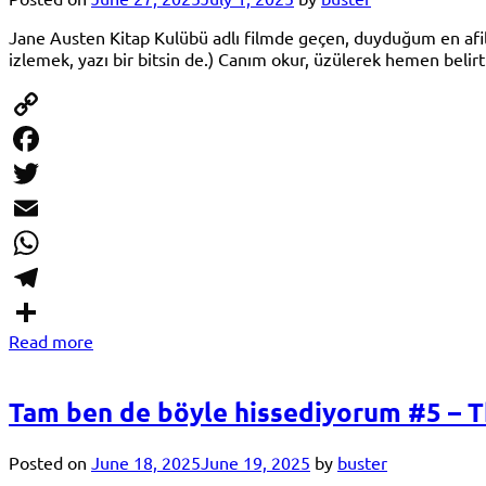
Jane Austen Kitap Kulübü adlı filmde geçen, duyduğum en afili al
izlemek, yazı bir bitsin de.) Canım okur, üzülerek hemen beli
Copy
Link
Facebook
Twitter
Email
WhatsApp
Telegram
Read more
Share
Tam ben de böyle hissediyorum #5 – T
Posted on
June 18, 2025
June 19, 2025
by
buster