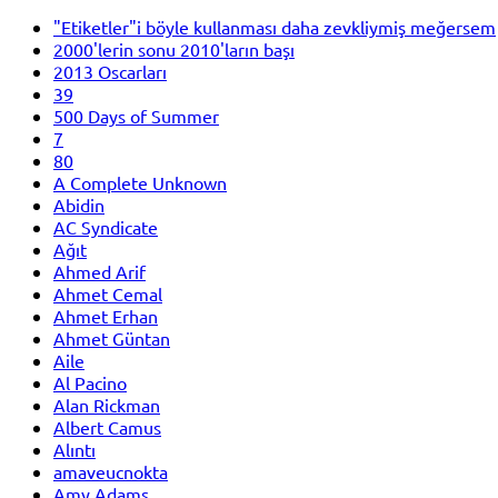
"Etiketler"i böyle kullanması daha zevkliymiş meğersem
2000'lerin sonu 2010'ların başı
2013 Oscarları
39
500 Days of Summer
7
80
A Complete Unknown
Abidin
AC Syndicate
Ağıt
Ahmed Arif
Ahmet Cemal
Ahmet Erhan
Ahmet Güntan
Aile
Al Pacino
Alan Rickman
Albert Camus
Alıntı
amaveucnokta
Amy Adams