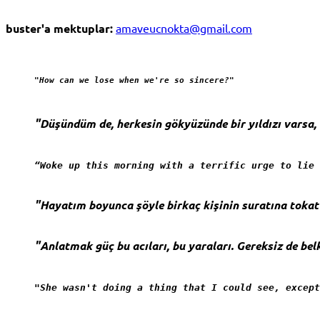
buster'a mektuplar:
amaveucnokta@gmail.com
"How can we lose when we're so sincere?"
"Düşündüm de, herkesin gökyüzünde bir yıldızı varsa, b
“Woke up this morning with a terrific urge to lie 
"Hayatım boyunca şöyle birkaç kişinin suratına toka
"Anlatmak güç bu acıları, bu yaraları. Gereksiz de belk
"She wasn't doing a thing that I could see, except