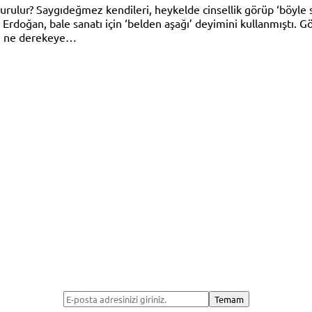
rulur? Saygıdeğmez kendileri, heykelde cinsellik görüp ‘böyle s
doğan, bale sanatı için ‘belden aşağı’ deyimini kullanmıştı. Gö
nı ne derekeye…